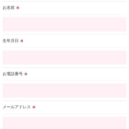
お名前
＜個人情報を与えなかった場合に生じる結果＞
※
必要な情報を頂けない場合は、それに対応した当社のサービス
をご提供できない場合がございますので予めご了承ください。
＜個人情報の開示･訂正・削除･利用停止の手続について＞
生年月日
※
当社では、お客様の個人情報の開示･訂正･削除・利用停止の手
続を定めさせて頂いております。
ご本人である事を確認のうえ、対応させて頂きます。
個人情報の開示･訂正･削除・利用停止の具体的手続きにつきま
しては、お電話でお問合せ下さい。
お電話番号
※
メールアドレス
※