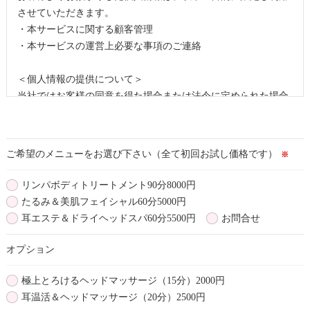
させていただきます。
・本サービスに関する顧客管理
・本サービスの運営上必要な事項のご連絡
＜個人情報の提供について＞
当社ではお客様の同意を得た場合または法令に定められた場合
を除き、
取得した個人情報を第三者に提供することはいたしません。
ご希望のメニューをお選び下さい（全て初回お試し価格です）
※
＜個人情報の委託について＞
当社では、利用目的の達成に必要な範囲において、個人情報を
リンパボディトリートメント90分8000円
外部に委託する場合があります。
たるみ＆美肌フェイシャル60分5000円
これらの委託先に対しては個人情報保護契約等の措置をとり、
耳エステ＆ドライヘッドスパ60分5500円
お問合せ
適切な監督を行います。
オプション
＜個人情報の安全管理＞
当社では、個人情報の漏洩等がなされないよう、適切に安全管
極上とろけるヘッドマッサージ（15分）2000円
理対策を実施します。
耳温活＆ヘッドマッサージ（20分）2500円