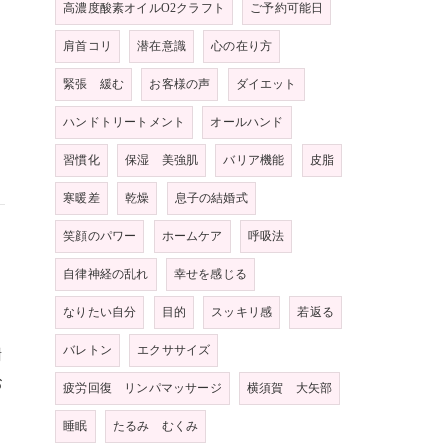
」
高濃度酸素オイルO2クラフト
ご予約可能日
肩首コリ
潜在意識
心の在り方
緊張 緩む
お客様の声
ダイエット
ハンドトリートメント
オールハンド
習慣化
保湿 美強肌
バリア機能
皮脂
寒暖差
乾燥
息子の結婚式
笑顔のパワー
ホームケア
呼吸法
自律神経の乱れ
幸せを感じる
なりたい自分
目的
スッキリ感
若返る
バレトン
エクササイズ
謝
お
疲労回復 リンパマッサージ
横須賀 大矢部
睡眠
たるみ むくみ