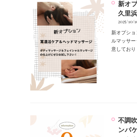
新オ
久里浜
2025/10/1
新オプショ
ルマッサー
意しており
不調吹
ンパケ