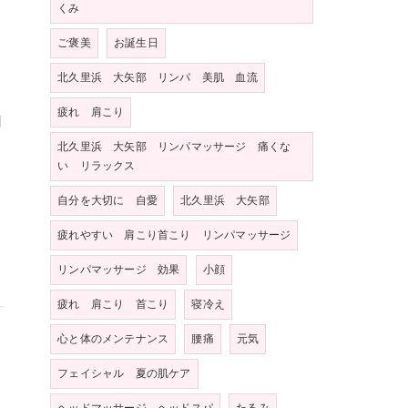
くみ
ご褒美
お誕生日
北久里浜 大矢部 リンパ 美肌 血流
ャ
疲れ 肩こり
用
北久里浜 大矢部 リンパマッサージ 痛くな
い リラックス
自分を大切に 自愛
北久里浜 大矢部
疲れやすい 肩こり首こり リンパマッサージ
リンパマッサージ 効果
小顔
疲れ 肩こり 首こり
寝冷え
心と体のメンテナンス
腰痛
元気
フェイシャル 夏の肌ケア