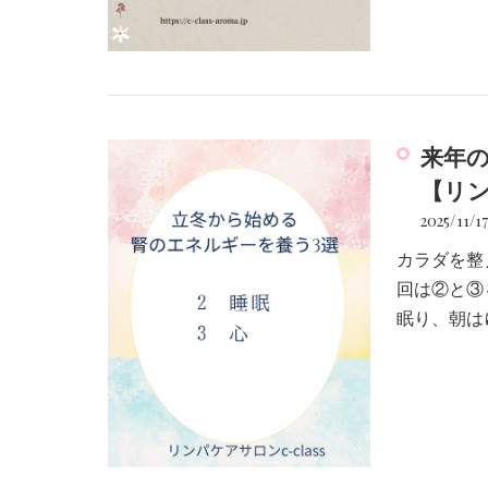
来年
【リン
2025/11/1
カラダを整
回は②と③
眠り、朝は