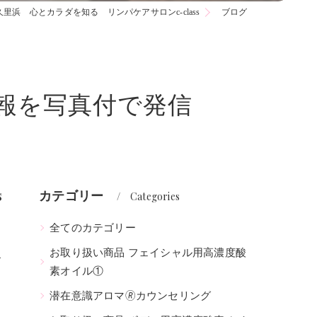
久里浜 心とカラダを知る リンパケアサロンc-class
ブログ
報を写真付で発信
s
カテゴリー
Categories
全てのカテゴリー
お取り扱い商品 フェイシャル用高濃度酸
お
素オイル①
潜在意識アロマ🄬カウンセリング