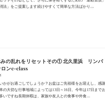
セットその②として、さらに体を軽くするための「運動習慣
消法」をご提案します続けやすくて簡単な方法ばかり…
休みの乱れをリセットその① 北久里浜 リンパ
ンc-class
5
いかがお過ごしでしょうか？お盆はご先祖様をお迎えし、感
本の大切な行事地域によっては13日～16日、今年は17日まで
多いですね長期休暇は、家族や友人との食事や外食…