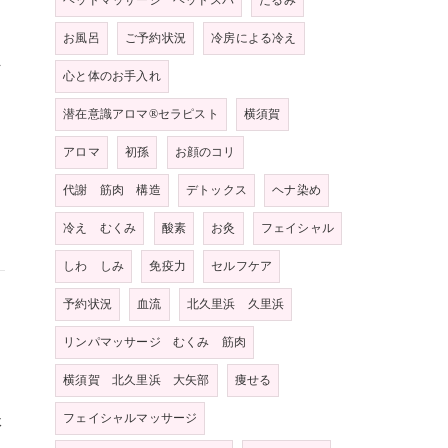
ヘッドマッサージ ヘッドスパ
たるみ
お風呂
ご予約状況
冷房による冷え
そ
心と体のお手入れ
潜在意識アロマ®️セラピスト
横須賀
アロマ
初孫
お顔のコリ
代謝 筋肉 構造
デトックス
ヘナ染め
冷え むくみ
酸素
お灸
フェイシャル
しわ しみ
免疫力
セルフケア
予約状況
血流
北久里浜 久里浜
リンパマッサージ むくみ 筋肉
横須賀 北久里浜 大矢部
痩せる
フェイシャルマッサージ
休