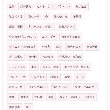
足湯
頭の疲れ
セロトニン
メラトニン
思い込み
私はできる
望む未来
心
体の使い方
予約日
感謝 祝福
和ハーブよもぎ蒸し
免疫力アップ
心とカラダのバランス
エネルギー
カラダを整える
ダイエット法教えます
やり方
感謝
自分を知る
自律神経
背中の張り
自分軸
つながり
心地良い 安心感
リフレッシュ
軍港
むくみ 冷え
心とカラダ 整える
セルフトーク
今を生きる
寝違え
嗅覚
ライブ
自分らしさ
ワクワク楽しい
気分が上がる
栄養 エネルギー
食事
食生活
甘い物
糖質
程よく 美味しく 心地良く
体質改善
発汗