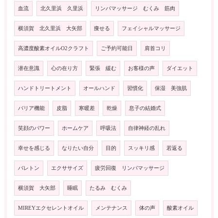
血流
北久里浜 久里浜
リンパマッサージ むくみ 筋肉
横須賀 北久里浜 大矢部
痩せる
フェイシャルマッサージ
高濃度酸素オイルO2クラフト
ご予約可能日
肩首コリ
潜在意識
心の在り方
緊張 緩む
お客様の声
ダイエット
ハンドトリートメント
オールハンド
習慣化
保湿 美強肌
バリア機能
皮脂
寒暖差
乾燥
息子の結婚式
笑顔のパワー
ホームケア
呼吸法
自律神経の乱れ
幸せを感じる
なりたい自分
目的
スッキリ感
若返る
バレトン
エクササイズ
疲労回復 リンパマッサージ
横須賀 大矢部
睡眠
たるみ むくみ
MIREYエクセレントオイル
メンテナンス
体の声
酸素オイル