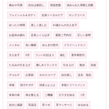
痛みや不調
自分は後回し
現状把握
決められた周期と回数
フェイシャル＆ボディ
全身トータルケア
ロングコース
ゆったり時間
美しく楽しむ
45歳からの大人女子
お盆休み疲れ
足首ふくらはぎ
最新ご予約日
正しい姿勢
メンタル
良い睡眠
ゆらぎの世代
ドライヘッドスパ
大人女子
9月
リンパの詰まり
緩む
更年期世代
たるみの引き上げ
癒し&リラックス
引き上げ
散歩
頭皮
デコルテ
占星術
ホロスコープ
自分探し
足先 指先
末端
頭ガチガチ
頭皮ぷよぷよ
末端トリートメント
本来の体
体を整える
ご機嫌
カラダを知る
1月
自分に感謝
耳温活
耳ツボ
耳マッサージ
ゆるめる