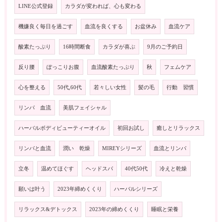
LINE公式登録
カラダが変われば、心も変わる
機嫌良く毎日を過ごす
血流を良くする
お盆休み
血流ケア
酸素たっぷり
16時間断食
カラダが喜ぶ
9月のご予約日
反り腰
ぽっこりお腹
血流酸素たっぷり
秋
フェムケア
心を整える
50代,60代
若々しい女性
髪の毛
行動 習慣
リンパ 血流
美肌フェイシャル
ハーバルボディビューティーオイル
初回お試し
癒しとリラックス
リンパと血流
潤い 乾燥
MIREYシリーズ
血流とリンパ
立冬
温めてほぐす
ヘッドスパ
40代50代
冷えと乾燥
願いは叶う
2023年締めくくり
ハーバルシリーズ
リラックス&デトックス
2023年の締めくくり
睡眠と栄養