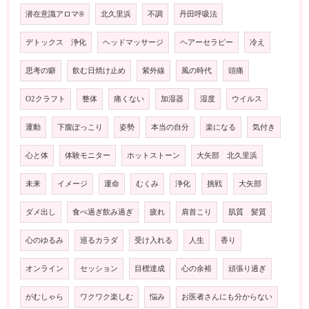
潜在意識アロマ®️
北久里浜
不調
丹田呼吸法
デトックス 浄化
ヘッドマッサージ
ヘアーセラピー
冷え
思考の癖
飲む日焼け止め
紫外線
風の時代
頭痛
O2クラフト
整体
痛くない
加湿器
湿度
ウイルス
運動
下腹ぽっこり
姿勢
本当の自分
楽になる
気付き
心と体
体験モニター
ホットストーン
大矢部 北久里浜
未来
イメージ
運命
むくみ
浄化
挑戦
大矢部
ダメ出し
食べ過ぎ飲み過ぎ
疲れ
肩首こり
肌質 髪質
心のゆるみ
巡るカラダ
受け入れる
人生
香り
オンライン
セッション
目標達成
心の余裕
頑張り過ぎ
がむしゃら
ワクワク楽しむ
悩み
お医者さんにも分からない