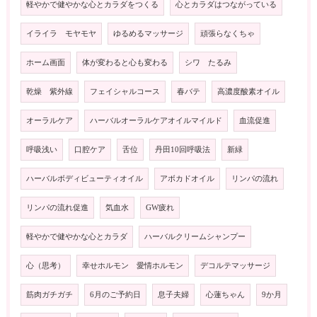
軽やかで健やかな心とカラダをつくる
心とカラダはつながっている
イライラ モヤモヤ
ゆるめるマッサージ
頑張らなくちゃ
ホーム画面
体が変わると心も変わる
シワ たるみ
乾燥 紫外線
フェイシャルコース
春バテ
高濃度酸素オイル
オーラルケア
ハーバルオーラルケアオイルマイルド
血流促進
呼吸浅い
口腔ケア
舌位
丹田10回呼吸法
新緑
ハーバルボディビューティオイル
アボカドオイル
リンパの流れ
リンパの流れ促進
気血水
GW疲れ
軽やかで健やかな心とカラダ
ハーバルクリームシャンプー
心（思考）
幸せホルモン 愛情ホルモン
デコルテマッサージ
筋肉ガチガチ
6月のご予約日
息子夫婦
心蓮ちゃん
9か月