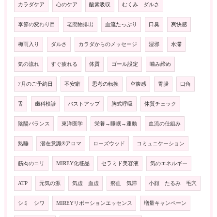
カラダケア
心のケア
酸素吸収
むくみ ダルさ
季節の変わり目
老廃物排出
血流たっぷり
口臭
爽快感
梅雨入り
ダルさ
カラダからのメッセージ
湿邪
水滞
気の流れ
すぐ疲れる
体質
ゴール設定
噛み締め
7月のご予約日
不安癖
思考の転換
空腹感
胃腸
口角
舌
歯科検診
バストアップ
胸式呼吸
体質チェック
陰陽バランス
東洋医学
栄養→睡眠→運動
血流の仕組み
熟睡
潜在意識®️アロマ
ローズウッド
コミュニケーション
筋肉のコリ
MIREY化粧品
セラミド美容液
気のエネルギー
ATP
元気の源
気虚 血虚
瘀血 気滞
小顔 たるみ 毛穴
シミ シワ
MIREYリポーションエッセンス
増量キャンペーン