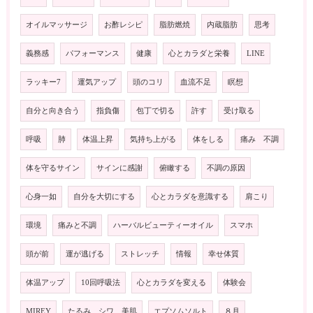
オイルマッサージ
お酢レシピ
脂肪燃焼
内蔵脂肪
思考
義務感
パフォーマンス
健康
心とカラダと栄養
LINE
ラッキー7
運気アップ
頭のコリ
血流不足
瞑想
自分と向き合う
指負傷
包丁で切る
許す
受け取る
呼吸
肺
体温上昇
気持ち上がる
体をしる
痛み 不調
体を守るサイン
サインに感謝
俯瞰する
不調の原因
心身一如
自分を大切にする
心とカラダを意識する
肩こり
環境
痛みと不調
ハーバルビューティーオイル
スマホ
頭が前
運が逃げる
ストレッチ
情報
幸せ体質
体温アップ
10回呼吸法
心とカラダを変える
体験会
MIREY
たるみ シワ 美肌
エプソムソルト
８月