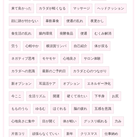
来て良かった
カラダが軽くなる
マッサージ
ヘッドクッション
顔に跡が付かない
暴飲暴食
便通の乱れ
夜更かし
食生活の乱れ
腸内環境
発酵食品
便通
むくみ解消
労う
心軽やか
横須賀リンパ
自己紹介
体が戻る
ネガティブ思考
モヤモヤ
心地良さ
サロン体験
カラダへの意識
最新のご予約日
カラダと心のつながり
新オプション
耳温活ケア
オプション
エネルギー浄化
今ここ
生活リズム
開運
硬くて冷たい
下半身
お尻
もものうら
ゆるむ
ほぐれる
脳の疲れ
五感を意識
心地良さに集中
目が開く
体が軽い
グッスリ眠れる
力み
片首コリ
頑張らなくていい
新年
クリスマス
仕事納め