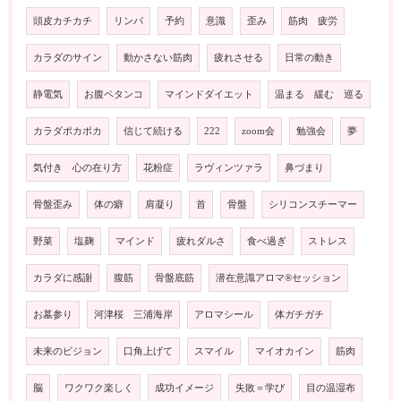
頭皮カチカチ
リンパ
予約
意識
歪み
筋肉 疲労
カラダのサイン
動かさない筋肉
疲れさせる
日常の動き
静電気
お腹ペタンコ
マインドダイエット
温まる 緩む 巡る
カラダポカポカ
信じて続ける
222
zoom会
勉強会
夢
気付き 心の在り方
花粉症
ラヴィンツァラ
鼻づまり
骨盤歪み
体の癖
肩凝り
首
骨盤
シリコンスチーマー
野菜
塩麹
マインド
疲れダルさ
食べ過ぎ
ストレス
カラダに感謝
腹筋
骨盤底筋
潜在意識アロマ®️セッション
お墓参り
河津桜 三浦海岸
アロマシール
体ガチガチ
未来のビジョン
口角上げて
スマイル
マイオカイン
筋肉
脳
ワクワク楽しく
成功イメージ
失敗＝学び
目の温湿布