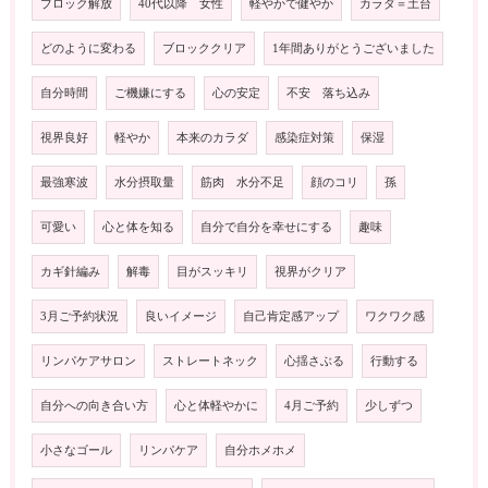
ブロック解放
40代以降 女性
軽やかで健やか
カラダ＝土台
どのように変わる
ブロッククリア
1年間ありがとうございました
自分時間
ご機嫌にする
心の安定
不安 落ち込み
視界良好
軽やか
本来のカラダ
感染症対策
保湿
最強寒波
水分摂取量
筋肉 水分不足
顔のコリ
孫
可愛い
心と体を知る
自分で自分を幸せにする
趣味
カギ針編み
解毒
目がスッキリ
視界がクリア
3月ご予約状況
良いイメージ
自己肯定感アップ
ワクワク感
リンパケアサロン
ストレートネック
心揺さぶる
行動する
自分への向き合い方
心と体軽やかに
4月ご予約
少しずつ
小さなゴール
リンパケア
自分ホメホメ