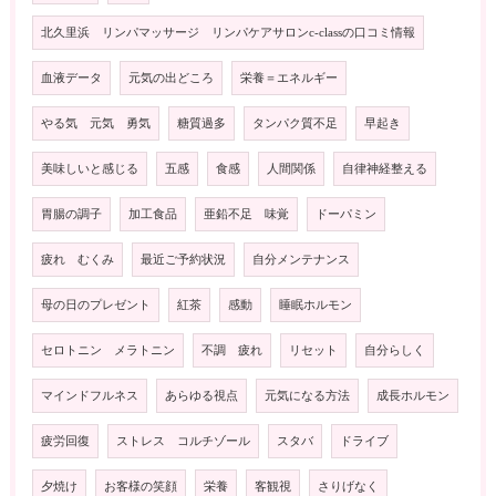
北久里浜 リンパマッサージ リンパケアサロンc-classの口コミ情報
血液データ
元気の出どころ
栄養＝エネルギー
やる気 元気 勇気
糖質過多
タンパク質不足
早起き
美味しいと感じる
五感
食感
人間関係
自律神経整える
胃腸の調子
加工食品
亜鉛不足 味覚
ドーパミン
疲れ むくみ
最近ご予約状況
自分メンテナンス
母の日のプレゼント
紅茶
感動
睡眠ホルモン
セロトニン メラトニン
不調 疲れ
リセット
自分らしく
マインドフルネス
あらゆる視点
元気になる方法
成長ホルモン
疲労回復
ストレス コルチゾール
スタバ
ドライブ
夕焼け
お客様の笑顔
栄養
客観視
さりげなく