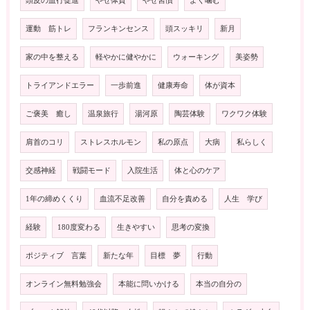
頭皮の血行促進
やせ体質
やせ習慣
よく噛む
運動 筋トレ
フランキンセンス
頭スッキリ
新月
家の中を整える
軽やかに健やかに
ウォーキング
美姿勢
トライアンドエラー
一歩前進
健康寿命
体が資本
ご褒美 癒し
温泉旅行
湯河原
陶芸体験
ワクワク体験
肩首のコリ
ストレスホルモン
私の原点
大病
私らしく
交感神経
戦闘モード
入院生活
体と心のケア
1年の締めくくり
血流不足改善
自分を責める
人生 学び
経験
180度変わる
生きやすい
思考の変換
ポジティブ 言葉
新たな年
目標 夢
行動
オンライン無料勉強会
本能に問いかける
本当の自分の