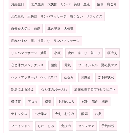
お誕生日
北久里浜 大矢部 リンパ 美肌 血流
疲れ 肩こり
北久里浜 大矢部 リンパマッサージ 痛くない リラックス
自分を大切に 自愛
北久里浜 大矢部
疲れやすい 肩こり首こり リンパマッサージ
リンパマッサージ 効果
小顔
疲れ 肩こり 首こり
寝冷え
心と体のメンテナンス
腰痛
元気
フェイシャル 夏の肌ケア
ヘッドマッサージ ヘッドスパ
たるみ
お風呂
ご予約状況
冷房による冷え
心と体のお手入れ
潜在意識アロマ®️セラピスト
横須賀
アロマ
初孫
お顔のコリ
代謝 筋肉 構造
デトックス
ヘナ染め
冷え むくみ
酸素
お灸
フェイシャル
しわ しみ
免疫力
セルフケア
予約状況