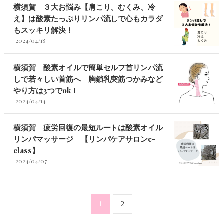
横須賀 ３大お悩み【肩こり、むくみ、冷
え】は酸素たっぷりリンパ流しで心もカラダ
もスッキリ解決！
2024/04/18
横須賀 酸素オイルで簡単セルフ首リンパ流
しで若々しい首筋へ 胸鎖乳突筋つかみなど
やり方は3つでok！
2024/04/14
横須賀 疲労回復の最短ルートは酸素オイル
リンパマッサージ 【リンパケアサロンc-
class】
2024/04/07
1
2