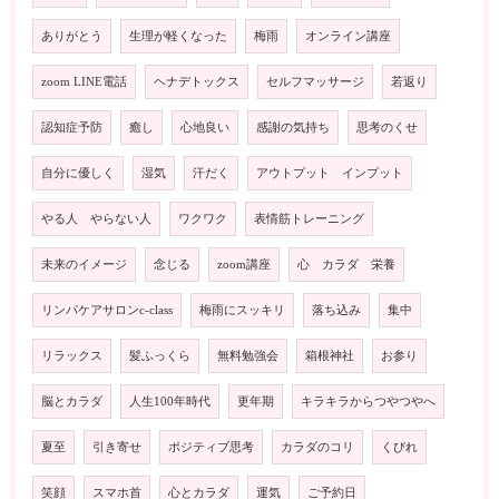
ありがとう
生理が軽くなった
梅雨
オンライン講座
zoom LINE電話
ヘナデトックス
セルフマッサージ
若返り
認知症予防
癒し
心地良い
感謝の気持ち
思考のくせ
自分に優しく
湿気
汗だく
アウトプット インプット
やる人 やらない人
ワクワク
表情筋トレーニング
未来のイメージ
念じる
zoom講座
心 カラダ 栄養
リンパケアサロンc-class
梅雨にスッキリ
落ち込み
集中
リラックス
髪ふっくら
無料勉強会
箱根神社
お参り
脳とカラダ
人生100年時代
更年期
キラキラからつやつやへ
夏至
引き寄せ
ポジティブ思考
カラダのコリ
くびれ
笑顔
スマホ首
心とカラダ
運気
ご予約日