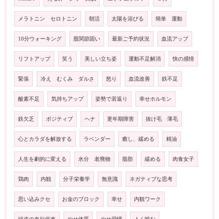
メラトニン セロトニン
朝活
太陽を浴びる
簡単 運動
10分ウォーキング
股関節固い
最新ご予約状況
血流アップ
リフトアップ
笑う
美しい立ち姿
運動不足解消
快の感情
緊張
冷え むくみ ダルさ
怒り
血流改善
鉄不足
酸素不足
気持ちアップ
姿勢で若返り
幸せホルモン
鉄欠乏
ポジティブ
ヘナ
更年期障害
抜け毛 薄毛
心とカラダを解放する
ラベンダー
癒し、緩める
精油
人生を劇的に変える
水分 老廃物
脂肪
緩める
肉食女子
鶏肉
内観
分子栄養学
無意識
ネガティブな思考
思い込みクセ
お金のブロック
幸せ
内観ワーク