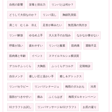
自然の影響
栄養と排出力
リンパとは何か？
どうして大切なのか？
リンパ流し
胸鎖乳突筋
肩こり むくみ 冷え
足首が棒みたい
無意識の気付き
リンパ解放
ゆるめ上手
大人女子のお悩み
なかなか痩せない
呼吸が浅い
疲れやすい
リンパと酸素
筋肉痛
運動不足
筋肉痛と年齢
イベント
スマイルマルシェ横須賀
デコルテふっくら
大胸筋
ふっくらデコルテ
定期検診
自分メンテ
優しい圧と温かい手
癒し＆デトックス
リンパセラピー
リンパドレナージュ
梅雨のダルおも
冷房
脂肪がつきやすい
痛み
ふくらはぎ
梅雨ダルキャンペーン
02クラフトお試し
リンパマッサージ＆O2クラフト
お尻の凝り