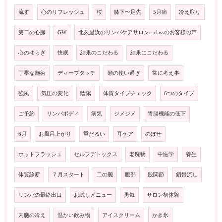
流す
心のリフレッシュ
桜
膝下〜足先
5月病
冷え取り
第二の心臓
GW
北久里浜のリンパケアサロンc-classのお客様の声
心のゆらぎ
快眠
結果のこだわる
結果にこだわる
丁寧な施術
ディープタッチ
頭の使い過ぎ
常に考え事
強風
気圧の変化
陰陽
体質タイプチェック
6つのタイプ
ご予約
リンパボディ
病気
ジメジメ
胃腸機能の低下
6月
お風呂上がり
重だるい
耳ケア
のぼせ
ホットフラッシュ
セルフデトックス
老廃物
中医学
養生
体質診断
７月スタート
二の腕
腹部
股関節
鎖骨流し
リンパの最終出口
お試しメニュー
勇気
サロン初体験
内臓の冷え
温かい飲み物
アイスクリーム
かき氷