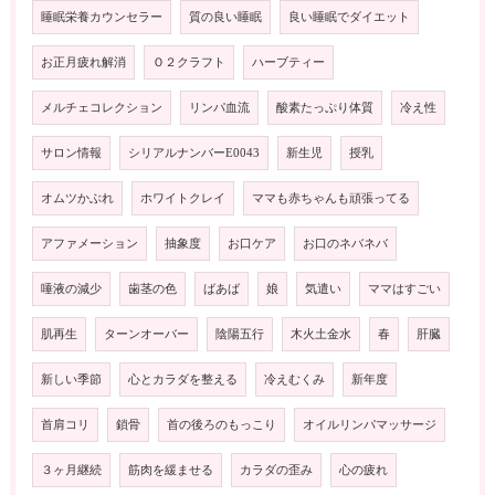
睡眠栄養カウンセラー
質の良い睡眠
良い睡眠でダイエット
お正月疲れ解消
Ｏ２クラフト
ハーブティー
メルチェコレクション
リンパ血流
酸素たっぷり体質
冷え性
サロン情報
シリアルナンバーE0043
新生児
授乳
オムツかぶれ
ホワイトクレイ
ママも赤ちゃんも頑張ってる
アファメーション
抽象度
お口ケア
お口のネバネバ
唾液の減少
歯茎の色
ばあば
娘
気遣い
ママはすごい
肌再生
ターンオーバー
陰陽五行
木火土金水
春
肝臓
新しい季節
心とカラダを整える
冷えむくみ
新年度
首肩コリ
鎖骨
首の後ろのもっこり
オイルリンパマッサージ
３ヶ月継続
筋肉を緩ませる
カラダの歪み
心の疲れ