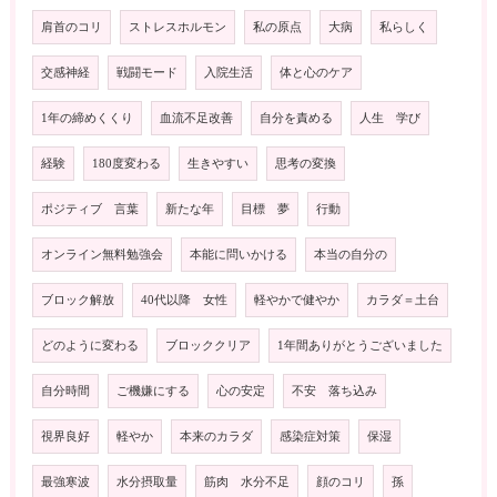
肩首のコリ
ストレスホルモン
私の原点
大病
私らしく
交感神経
戦闘モード
入院生活
体と心のケア
1年の締めくくり
血流不足改善
自分を責める
人生 学び
経験
180度変わる
生きやすい
思考の変換
ポジティブ 言葉
新たな年
目標 夢
行動
オンライン無料勉強会
本能に問いかける
本当の自分の
ブロック解放
40代以降 女性
軽やかで健やか
カラダ＝土台
どのように変わる
ブロッククリア
1年間ありがとうございました
自分時間
ご機嫌にする
心の安定
不安 落ち込み
視界良好
軽やか
本来のカラダ
感染症対策
保湿
最強寒波
水分摂取量
筋肉 水分不足
顔のコリ
孫