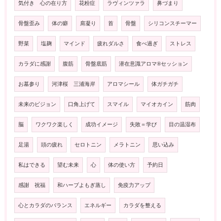
気付き 心の在り方
花粉症
ラヴィンツァラ
鼻づまり
骨盤歪み
体の癖
肩凝り
首
骨盤
シリコンスチーマー
野菜
塩麹
マインド
疲れダルさ
食べ過ぎ
ストレス
カラダに感謝
腹筋
骨盤底筋
潜在意識アロマ®️セッション
お墓参り
河津桜 三浦海岸
アロマシール
体ガチガチ
未来のビジョン
口角上げて
スマイル
マイオカイン
筋肉
脳
ワクワク楽しく
成功イメージ
失敗＝学び
目の温湿布
足湯
頭の疲れ
セロトニン
メラトニン
思い込み
私はできる
望む未来
心
体の使い方
予約日
感謝 祝福
和ハーブよもぎ蒸し
免疫力アップ
心とカラダのバランス
エネルギー
カラダを整える