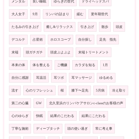
メンタル
良い睡眠
ゆらぎの世代
ドライヘッドスパ
大人女子
9月
リンパの詰まり
緩む
更年期世代
たるみの引き上げ
癒し&リラックス
引き上げ
散歩
頭皮
デコルテ
占星術
ホロスコープ
自分探し
足先 指先
末端
頭ガチガチ
頭皮ぷよぷよ
末端トリートメント
本来の体
体を整える
ご機嫌
カラダを知る
1月
自分に感謝
耳温活
耳ツボ
耳マッサージ
ゆるめる
流す
心のリフレッシュ
桜
膝下〜足先
5月病
冷え取り
第二の心臓
GW
北久里浜のリンパケアサロンc-classのお客様の声
心のゆらぎ
快眠
結果のこだわる
結果にこだわる
丁寧な施術
ディープタッチ
頭の使い過ぎ
常に考え事