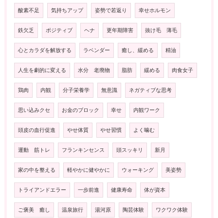
酸素不足
気持ちアップ
姿勢で若返り
幸せホルモン
鉄欠乏
ポジティブ
ヘナ
更年期障害
抜け毛 薄毛
心とカラダを解放する
ラベンダー
癒し、緩める
精油
人生を劇的に変える
水分 老廃物
脂肪
緩める
肉食女子
鶏肉
内観
分子栄養学
無意識
ネガティブな思考
思い込みクセ
お金のブロック
幸せ
内観ワーク
頭皮の血行促進
やせ体質
やせ習慣
よく噛む
運動 筋トレ
フランキンセンス
頭スッキリ
新月
家の中を整える
軽やかに健やかに
ウォーキング
美姿勢
トライアンドエラー
一歩前進
健康寿命
体が資本
ご褒美 癒し
温泉旅行
湯河原
陶芸体験
ワクワク体験