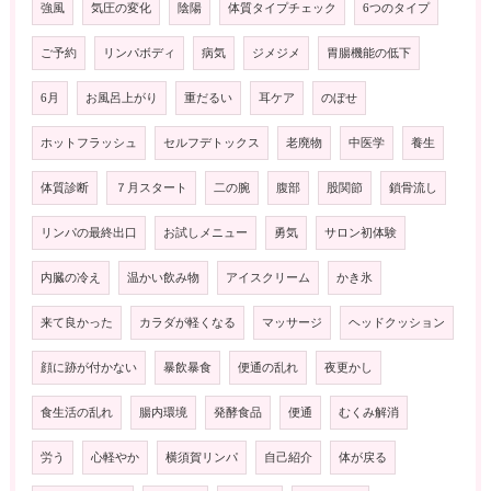
強風
気圧の変化
陰陽
体質タイプチェック
6つのタイプ
ご予約
リンパボディ
病気
ジメジメ
胃腸機能の低下
6月
お風呂上がり
重だるい
耳ケア
のぼせ
ホットフラッシュ
セルフデトックス
老廃物
中医学
養生
体質診断
７月スタート
二の腕
腹部
股関節
鎖骨流し
リンパの最終出口
お試しメニュー
勇気
サロン初体験
内臓の冷え
温かい飲み物
アイスクリーム
かき氷
来て良かった
カラダが軽くなる
マッサージ
ヘッドクッション
顔に跡が付かない
暴飲暴食
便通の乱れ
夜更かし
食生活の乱れ
腸内環境
発酵食品
便通
むくみ解消
労う
心軽やか
横須賀リンパ
自己紹介
体が戻る