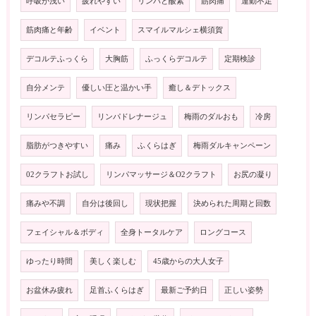
呼吸が浅い
疲れやすい
リンパと酸素
筋肉痛
運動不足
筋肉痛と年齢
イベント
スマイルマルシェ横須賀
デコルテふっくら
大胸筋
ふっくらデコルテ
定期検診
自分メンテ
優しい圧と温かい手
癒し＆デトックス
リンパセラピー
リンパドレナージュ
梅雨のダルおも
冷房
脂肪がつきやすい
痛み
ふくらはぎ
梅雨ダルキャンペーン
02クラフトお試し
リンパマッサージ＆O2クラフト
お尻の凝り
痛みや不調
自分は後回し
現状把握
決められた周期と回数
フェイシャル＆ボディ
全身トータルケア
ロングコース
ゆったり時間
美しく楽しむ
45歳からの大人女子
お盆休み疲れ
足首ふくらはぎ
最新ご予約日
正しい姿勢