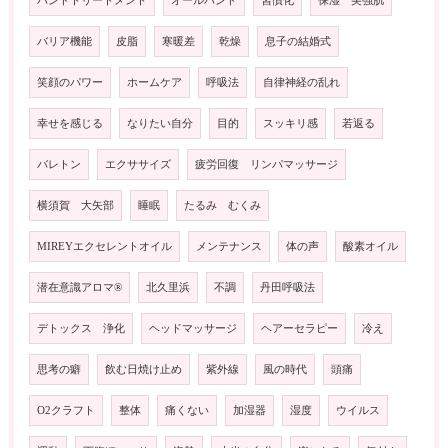
ハンドトリートメント
オールハンド
習慣化
保湿 美強肌
バリア機能
皮脂
寒暖差
乾燥
息子の結婚式
笑顔のパワー
ホームケア
呼吸法
自律神経の乱れ
幸せを感じる
なりたい自分
目的
スッキリ感
若返る
バレトン
エクササイズ
疲労回復 リンパマッサージ
横須賀 大矢部
睡眠
たるみ むくみ
MIREYエクセレントオイル
メンテナンス
体の声
酸素オイル
潜在意識アロマ®️
北久里浜
不調
丹田呼吸法
デトックス 浄化
ヘッドマッサージ
ヘアーセラピー
冷え
思考の癖
飲む日焼け止め
紫外線
風の時代
頭痛
O2クラフト
整体
痛くない
加湿器
湿度
ウイルス