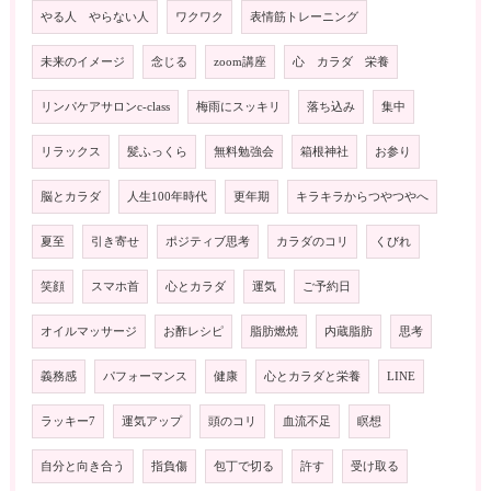
やる人 やらない人
ワクワク
表情筋トレーニング
未来のイメージ
念じる
zoom講座
心 カラダ 栄養
リンパケアサロンc-class
梅雨にスッキリ
落ち込み
集中
リラックス
髪ふっくら
無料勉強会
箱根神社
お参り
脳とカラダ
人生100年時代
更年期
キラキラからつやつやへ
夏至
引き寄せ
ポジティブ思考
カラダのコリ
くびれ
笑顔
スマホ首
心とカラダ
運気
ご予約日
オイルマッサージ
お酢レシピ
脂肪燃焼
内蔵脂肪
思考
義務感
パフォーマンス
健康
心とカラダと栄養
LINE
ラッキー7
運気アップ
頭のコリ
血流不足
瞑想
自分と向き合う
指負傷
包丁で切る
許す
受け取る