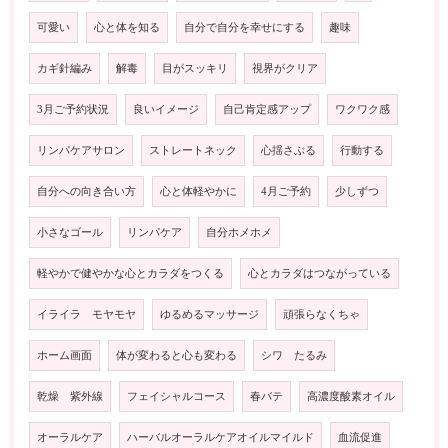
可愛い
心と体を知る
自分で自分を幸せにする
趣味
カギ針編み
解毒
目がスッキリ
視界がクリア
3月ご予約状況
良いイメージ
自己肯定感アップ
ワクワク感
リンパケアサロン
ストレートネック
心揺さぶる
行動する
自分への向き合い方
心と体軽やかに
4月ご予約
少しずつ
小さなゴール
リンパケア
自分ホメホメ
軽やかで健やかな心とカラダをつくる
心とカラダはつながっている
イライラ モヤモヤ
ゆるめるマッサージ
頑張らなくちゃ
ホーム画面
体が変わると心も変わる
シワ たるみ
乾燥 紫外線
フェイシャルコース
春バテ
高濃度酸素オイル
オーラルケア
ハーバルオーラルケアオイルマイルド
血流促進