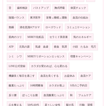
舌
歯科検診
バストアップ
胸式呼吸
体質チェック
陰陽バランス
東洋医学
栄養→睡眠→運動
血流の仕組み
熟睡
潜在意識®️アロマ
ローズウッド
コミュニケーション
筋肉のコリ
MIREY化粧品
セラミド美容液
気のエネルギー
ATP
元気の源
気虚 血虚
瘀血 気滞
小顔 たるみ 毛穴
シミ シワ
MIREYリポーションエッセンス
増量キャンペーン
LINE公式登録
カラダが変われば、心も変わる
機嫌良く毎日を過ごす
血流を良くする
お盆休み
血流ケア
酸素たっぷり
16時間断食
カラダが喜ぶ
9月のご予約日
反り腰
ぽっこりお腹
血流酸素たっぷり
秋
フェムケア
心を整える
50代,60代
若々しい女性
髪の毛
行動 習慣