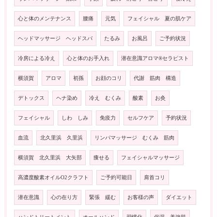
心と体のメンテナンス
腰痛
元気
フェイシャル 夏の肌ケア
ヘッドマッサージ ヘッドスパ
たるみ
お風呂
ご予約状況
冷房による冷え
心と体のお手入れ
潜在意識アロマ®️セラピスト
横須賀
アロマ
初孫
お顔のコリ
代謝 筋肉 構造
デトックス
ヘナ染め
冷え むくみ
酸素
お灸
フェイシャル
しわ しみ
免疫力
セルフケア
予約状況
血流
北久里浜 久里浜
リンパマッサージ むくみ 筋肉
横須賀 北久里浜 大矢部
痩せる
フェイシャルマッサージ
高濃度酸素オイルO2クラフト
ご予約可能日
肩首コリ
潜在意識
心の在り方
緊張 緩む
お客様の声
ダイエット