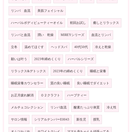
リンパ 血流
美肌フェイシャル
ハーバルボディビューティーオイル
初回お試し
癒しとリラックス
リンパと血流
潤い 乾燥
MIREYシリーズ
血流とリンパ
立冬
温めてほぐす
ヘッドスパ
40代50代
冷えと乾燥
願いは叶う
2023年締めくくり
ハーバルシリーズ
リラックス&デトックス
2023年の締めくくり
睡眠と栄養
睡眠栄養カウンセラー
質の良い睡眠
良い睡眠でダイエット
お正月疲れ解消
Ｏ２クラフト
ハーブティー
メルチェコレクション
リンパ血流
酸素たっぷり体質
冷え性
サロン情報
シリアルナンバーE0043
新生児
授乳
オムツかぶれ
ホワイトクレイ
ママも赤ちゃんも頑張ってる