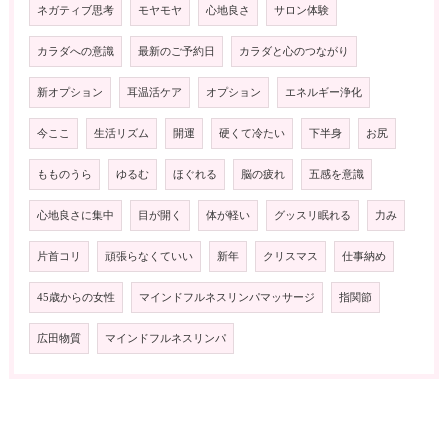
ネガティブ思考
モヤモヤ
心地良さ
サロン体験
カラダへの意識
最新のご予約日
カラダと心のつながり
新オプション
耳温活ケア
オプション
エネルギー浄化
今ここ
生活リズム
開運
硬くて冷たい
下半身
お尻
もものうら
ゆるむ
ほぐれる
脳の疲れ
五感を意識
心地良さに集中
目が開く
体が軽い
グッスリ眠れる
力み
片首コリ
頑張らなくていい
新年
クリスマス
仕事納め
45歳からの女性
マインドフルネスリンパマッサージ
指関節
広田物質
マインドフルネスリンパ