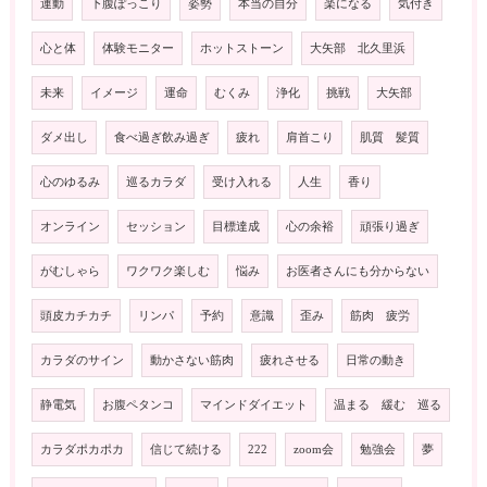
運動
下腹ぽっこり
姿勢
本当の自分
楽になる
気付き
心と体
体験モニター
ホットストーン
大矢部 北久里浜
未来
イメージ
運命
むくみ
浄化
挑戦
大矢部
ダメ出し
食べ過ぎ飲み過ぎ
疲れ
肩首こり
肌質 髪質
心のゆるみ
巡るカラダ
受け入れる
人生
香り
オンライン
セッション
目標達成
心の余裕
頑張り過ぎ
がむしゃら
ワクワク楽しむ
悩み
お医者さんにも分からない
頭皮カチカチ
リンパ
予約
意識
歪み
筋肉 疲労
カラダのサイン
動かさない筋肉
疲れさせる
日常の動き
静電気
お腹ペタンコ
マインドダイエット
温まる 緩む 巡る
カラダポカポカ
信じて続ける
222
zoom会
勉強会
夢