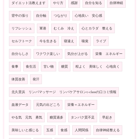
ダイエット法教えます
やり方
感謝
自分を知る
自律神経
背中の張り
自分軸
つながり
心地良い 安心感
リフレッシュ
軍港
むくみ 冷え
心とカラダ 整える
セルフトーク
今を生きる
寝違え
嗅覚
ライブ
自分らしさ
ワクワク楽しい
気分が上がる
栄養 エネルギー
食事
食生活
甘い物
糖質
程よく 美味しく 心地良く
体質改善
発汗
北久里浜 リンパマッサージ リンパケアサロンc-classの口コミ情報
血液データ
元気の出どころ
栄養＝エネルギー
やる気 元気 勇気
糖質過多
タンパク質不足
早起き
美味しいと感じる
五感
食感
人間関係
自律神経整える