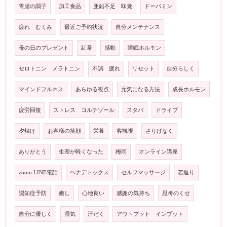
胃腸の調子
加工食品
亜鉛不足 味覚
ドーパミン
疲れ むくみ
最近ご予約状況
自分メンテナンス
母の日のプレゼント
紅茶
感動
睡眠ホルモン
セロトニン メラトニン
不調 疲れ
リセット
自分らしく
マインドフルネス
あらゆる視点
元気になる方法
成長ホルモン
疲労回復
ストレス コルチゾール
スタバ
ドライブ
夕焼け
お客様の笑顔
栄養
客観視
さりげなく
ありがとう
生理が軽くなった
梅雨
オンライン講座
zoom LINE電話
ヘナデトックス
セルフマッサージ
若返り
認知症予防
癒し
心地良い
感謝の気持ち
思考のくせ
自分に優しく
湿気
汗だく
アウトプット インプット