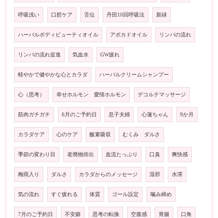
呼吸浅い
口腔ケア
舌位
丹田10回呼吸法
新緑
ハーバルボディビューティオイル
アボカドオイル
リンパの流れ
リンパの流れ促進
気血水
GW疲れ
軽やかで健やかな心とカラダ
ハーバルクリームシャンプー
心（思考）
幸せホルモン 愛情ホルモン
デコルテマッサージ
筋肉ガチガチ
6月のご予約日
息子夫婦
心蓮ちゃん
9か月
カラダケア
心のケア
酸素吸収
むくみ ダルさ
季節の変わり目
老廃物排出
血流たっぷり
口臭
爽快感
梅雨入り
ダルさ
カラダからのメッセージ
湿邪
水滞
気の流れ
すぐ疲れる
体質
ゴール設定
噛み締め
7月のご予約日
不安癖
思考の転換
空腹感
胃腸
口角