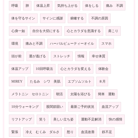
呼吸
肺
体温上昇
気持ち上がる
体をしる
痛み 不調
体を守るサイン
サインに感謝
俯瞰する
不調の原因
心身一如
自分を大切にする
心とカラダを意識する
肩こり
環境
痛みと不調
ハーバルビューティーオイル
スマホ
頭が前
運が逃げる
ストレッチ
情報
幸せ体質
体温アップ
10回呼吸法
心とカラダを変える
体験会
MIREY
たるみ シワ 美肌
エプソムソルト
８月
メラトニン セロトニン
朝活
太陽を浴びる
簡単 運動
10分ウォーキング
股関節固い
最新ご予約状況
血流アップ
リフトアップ
笑う
美しい立ち姿
運動不足解消
快の感情
緊張
冷え むくみ ダルさ
怒り
血流改善
鉄不足