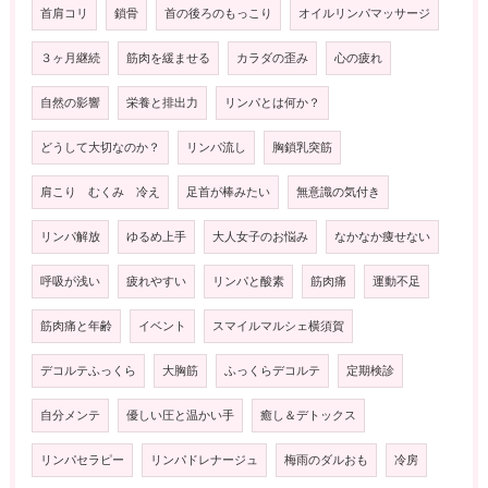
首肩コリ
鎖骨
首の後ろのもっこり
オイルリンパマッサージ
３ヶ月継続
筋肉を緩ませる
カラダの歪み
心の疲れ
自然の影響
栄養と排出力
リンパとは何か？
どうして大切なのか？
リンパ流し
胸鎖乳突筋
肩こり むくみ 冷え
足首が棒みたい
無意識の気付き
リンパ解放
ゆるめ上手
大人女子のお悩み
なかなか痩せない
呼吸が浅い
疲れやすい
リンパと酸素
筋肉痛
運動不足
筋肉痛と年齢
イベント
スマイルマルシェ横須賀
デコルテふっくら
大胸筋
ふっくらデコルテ
定期検診
自分メンテ
優しい圧と温かい手
癒し＆デトックス
リンパセラピー
リンパドレナージュ
梅雨のダルおも
冷房