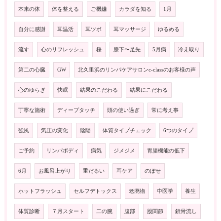
本来の体
体を整える
ご機嫌
カラダを知る
1月
自分に感謝
耳温活
耳ツボ
耳マッサージ
ゆるめる
流す
心のリフレッシュ
桜
膝下〜足先
5月病
冷え取り
第二の心臓
GW
北久里浜のリンパケアサロンc-classのお客様の声
心のゆらぎ
快眠
結果のこだわる
結果にこだわる
丁寧な施術
ディープタッチ
頭の使い過ぎ
常に考え事
強風
気圧の変化
陰陽
体質タイプチェック
6つのタイプ
ご予約
リンパボディ
病気
ジメジメ
胃腸機能の低下
6月
お風呂上がり
重だるい
耳ケア
のぼせ
ホットフラッシュ
セルフデトックス
老廃物
中医学
養生
体質診断
７月スタート
二の腕
腹部
股関節
鎖骨流し