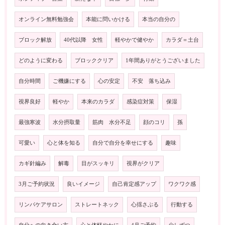
オンライン無料勉強会
本能に問いかける
本当の自分の
ブロック解放
40代以降 女性
軽やかで健やか
カラダ＝土台
どのように変わる
ブロッククリア
1年間ありがとうございました
自分時間
ご機嫌にする
心の安定
不安 落ち込み
視界良好
軽やか
本来のカラダ
感染症対策
保湿
最強寒波
水分摂取量
筋肉 水分不足
顔のコリ
孫
可愛い
心と体を知る
自分で自分を幸せにする
趣味
カギ針編み
解毒
目がスッキリ
視界がクリア
3月ご予約状況
良いイメージ
自己肯定感アップ
ワクワク感
リンパケアサロン
ストレートネック
心揺さぶる
行動する