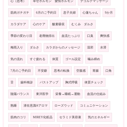
心（思考）
幸せホルモン 愛情ホルモン
デコルテマッサージ
筋肉ガチガチ
6月のご予約日
息子夫婦
心蓮ちゃん
9か月
カラダケア
心のケア
酸素吸収
むくみ ダルさ
季節の変わり目
老廃物排出
血流たっぷり
口臭
爽快感
梅雨入り
ダルさ
カラダからのメッセージ
湿邪
水滞
気の流れ
すぐ疲れる
体質
ゴール設定
噛み締め
7月のご予約日
不安癖
思考の転換
空腹感
胃腸
口角
舌
歯科検診
バストアップ
胸式呼吸
体質チェック
陰陽バランス
東洋医学
栄養→睡眠→運動
血流の仕組み
熟睡
潜在意識®️アロマ
ローズウッド
コミュニケーション
筋肉のコリ
MIREY化粧品
セラミド美容液
気のエネルギー