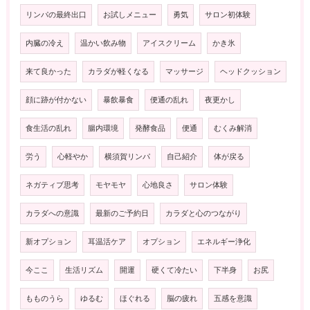
リンパの最終出口
お試しメニュー
勇気
サロン初体験
内臓の冷え
温かい飲み物
アイスクリーム
かき氷
来て良かった
カラダが軽くなる
マッサージ
ヘッドクッション
顔に跡が付かない
暴飲暴食
便通の乱れ
夜更かし
食生活の乱れ
腸内環境
発酵食品
便通
むくみ解消
労う
心軽やか
横須賀リンパ
自己紹介
体が戻る
ネガティブ思考
モヤモヤ
心地良さ
サロン体験
カラダへの意識
最新のご予約日
カラダと心のつながり
新オプション
耳温活ケア
オプション
エネルギー浄化
今ここ
生活リズム
開運
硬くて冷たい
下半身
お尻
もものうら
ゆるむ
ほぐれる
脳の疲れ
五感を意識