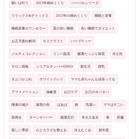
願いは叶う
2023年締めくくり
ハーバルシリーズ
リラックス&デトックス
2023年の締めくくり
睡眠と栄養
睡眠栄養カウンセラー
質の良い睡眠
良い睡眠でダイエット
お正月疲れ解消
Ｏ２クラフト
ハーブティー
メルチェコレクション
リンパ血流
酸素たっぷり体質
冷え性
サロン情報
シリアルナンバーE0043
新生児
授乳
オムツかぶれ
ホワイトクレイ
ママも赤ちゃんも頑張ってる
アファメーション
抽象度
お口ケア
お口のネバネバ
唾液の減少
歯茎の色
ばあば
娘
気遣い
ママはすごい
肌再生
ターンオーバー
陰陽五行
木火土金水
春
肝臓
新しい季節
心とカラダを整える
冷えむくみ
新年度