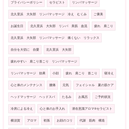
プライバシーポリシー
セラピスト
リンパマッサージ
北久里浜 大矢部 リンパマッサージ 冷え むくみ
ご褒美
お誕生日
北久里浜 大矢部 リンパ 美肌 血流
疲れ 肩こり
北久里浜 大矢部 リンパマッサージ 痛くない リラックス
自分を大切に 自愛
北久里浜 大矢部
疲れやすい 肩こり首こり リンパマッサージ
リンパマッサージ 効果
小顔
疲れ 肩こり 首こり
寝冷え
心と体のメンテナンス
腰痛
元気
フェイシャル 夏の肌ケア
ヘッドマッサージ ヘッドスパ
たるみ
お風呂
ご予約状況
冷房による冷え
心と体のお手入れ
潜在意識アロマ®️セラピスト
横須賀
アロマ
初孫
お顔のコリ
代謝 筋肉 構造