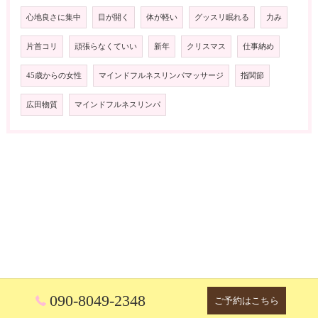
心地良さに集中
目が開く
体が軽い
グッスリ眠れる
力み
片首コリ
頑張らなくていい
新年
クリスマス
仕事納め
45歳からの女性
マインドフルネスリンパマッサージ
指関節
広田物質
マインドフルネスリンパ
090-8049-2348
ご予約はこちら