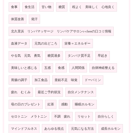
食事
食生活
甘い物
糖質
程よく 美味しく 心地良く
体質改善
発汗
北久里浜 リンパマッサージ リンパケアサロンc-classの口コミ情報
血液データ
元気の出どころ
栄養＝エネルギー
やる気 元気 勇気
糖質過多
タンパク質不足
早起き
美味しいと感じる
五感
食感
人間関係
自律神経整える
胃腸の調子
加工食品
亜鉛不足 味覚
ドーパミン
疲れ むくみ
最近ご予約状況
自分メンテナンス
母の日のプレゼント
紅茶
感動
睡眠ホルモン
セロトニン メラトニン
不調 疲れ
リセット
自分らしく
マインドフルネス
あらゆる視点
元気になる方法
成長ホルモン