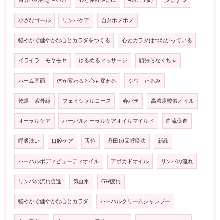
自分への向き合い方
心と体軽やかに
4月ご予約
少しずつ
小さなゴール
リンパケア
自分ホメホメ
軽やかで健やかな心とカラダをつくる
心とカラダはつながっている
イライラ モヤモヤ
ゆるめるマッサージ
頑張らなくちゃ
ホーム画面
体が変わると心も変わる
シワ たるみ
乾燥 紫外線
フェイシャルコース
春バテ
高濃度酸素オイル
オーラルケア
ハーバルオーラルケアオイルマイルド
血流促進
呼吸浅い
口腔ケア
舌位
丹田10回呼吸法
新緑
ハーバルボディビューティオイル
アボカドオイル
リンパの流れ
リンパの流れ促進
気血水
GW疲れ
軽やかで健やかな心とカラダ
ハーバルクリームシャンプー