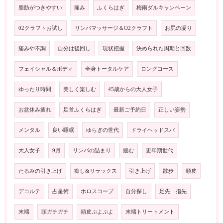
脂肪がつきやすい
痛み
ふくらはぎ
梅雨ダルキャンペーン
02クラフトお試し
リンパマッサージ＆O2クラフト
お尻の凝り
痛みや不調
自分は後回し
現状把握
決められた周期と回数
フェイシャル＆ボディ
全身トータルケア
ロングコース
ゆったり時間
美しく楽しむ
45歳からの大人女子
お盆休み疲れ
足首ふくらはぎ
最新ご予約日
正しい姿勢
メンタル
良い睡眠
ゆらぎの世代
ドライヘッドスパ
大人女子
9月
リンパの詰まり
緩む
更年期世代
たるみの引き上げ
癒し&リラックス
引き上げ
散歩
頭皮
デコルテ
占星術
ホロスコープ
自分探し
足先 指先
末端
頭ガチガチ
頭皮ぷよぷよ
末端トリートメント