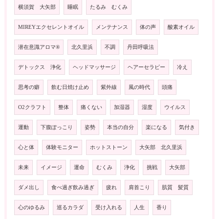
横須賀 大矢部
睡眠
たるみ むくみ
MIREYエクセレントオイル
メンテナンス
体の声
酸素オイル
潜在意識アロマ®️
北久里浜
不調
丹田呼吸法
デトックス 浄化
ヘッドマッサージ
ヘアーセラピー
冷え
思考の癖
飲む日焼け止め
紫外線
風の時代
頭痛
O2クラフト
整体
痛くない
加湿器
湿度
ウイルス
運動
下腹ぽっこり
姿勢
本当の自分
楽になる
気付き
心と体
体験モニター
ホットストーン
大矢部 北久里浜
未来
イメージ
運命
むくみ
浄化
挑戦
大矢部
ダメ出し
食べ過ぎ飲み過ぎ
疲れ
肩首こり
肌質 髪質
心のゆるみ
巡るカラダ
受け入れる
人生
香り