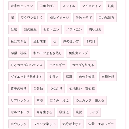
未来のビジョン
口角上げて
スマイル
マイオカイン
筋肉
脳
ワクワク楽しく
成功イメージ
失敗＝学び
目の温湿布
足湯
頭の疲れ
セロトニン
メラトニン
思い込み
私はできる
望む未来
心
体の使い方
予約日
感謝 祝福
和ハーブよもぎ蒸し
免疫力アップ
心とカラダのバランス
エネルギー
カラダを整える
ダイエット法教えます
やり方
感謝
自分を知る
自律神経
背中の張り
自分軸
つながり
心地良い 安心感
リフレッシュ
軍港
むくみ 冷え
心とカラダ 整える
セルフトーク
今を生きる
寝違え
嗅覚
ライブ
自分らしさ
ワクワク楽しい
気分が上がる
栄養 エネルギー