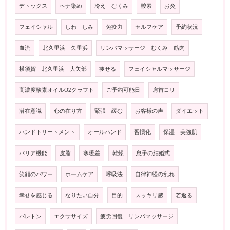
デトックス
ヘナ染め
冷え むくみ
酸素
お灸
フェイシャル
しわ しみ
免疫力
セルフケア
予約状況
血流
北久里浜 久里浜
リンパマッサージ むくみ 筋肉
横須賀 北久里浜 大矢部
痩せる
フェイシャルマッサージ
高濃度酸素オイルO2クラフト
ご予約可能日
肩首コリ
潜在意識
心の在り方
緊張 緩む
お客様の声
ダイエット
ハンドトリートメント
オールハンド
習慣化
保湿 美強肌
バリア機能
皮脂
寒暖差
乾燥
息子の結婚式
笑顔のパワー
ホームケア
呼吸法
自律神経の乱れ
幸せを感じる
なりたい自分
目的
スッキリ感
若返る
バレトン
エクササイズ
疲労回復 リンパマッサージ