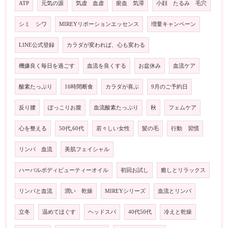
ATP
元気の源
気虚 血虚
瘀血 気滞
小顔 たるみ 毛穴
シミ シワ
MIREYリポーションエッセンス
増量キャンペーン
LINE公式登録
カラダが変われば、心も変わる
機嫌良く毎日を過ごす
血流を良くする
お盆休み
血流ケア
酸素たっぷり
16時間断食
カラダが喜ぶ
9月のご予約日
反り腰
ぽっこりお腹
血流酸素たっぷり
秋
フェムケア
心を整える
50代,60代
若々しい女性
髪の毛
行動 習慣
リンパ 血流
美肌フェイシャル
ハーバルボディビューティーオイル
初回お試し
癒しとリラックス
リンパと血流
潤い 乾燥
MIREYシリーズ
血流とリンパ
立冬
温めてほぐす
ヘッドスパ
40代50代
冷えと乾燥