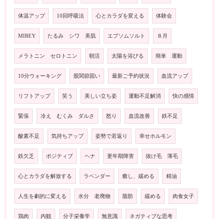
体温アップ
10回呼吸法
心とカラダを変える
体験会
MIREY
たるみ シワ 美肌
エプソムソルト
８月
メラトニン セロトニン
朝活
太陽を浴びる
簡単 運動
10分ウォーキング
股関節固い
最新ご予約状況
血流アップ
リフトアップ
笑う
美しい立ち姿
運動不足解消
快の感情
緊張
冷え むくみ ダルさ
怒り
血流改善
鉄不足
酸素不足
気持ちアップ
姿勢で若返り
幸せホルモン
鉄欠乏
ポジティブ
ヘナ
更年期障害
抜け毛 薄毛
心とカラダを解放する
ラベンダー
癒し、緩める
精油
人生を劇的に変える
水分 老廃物
脂肪
緩める
肉食女子
鶏肉
内観
分子栄養学
無意識
ネガティブな思考