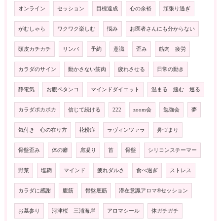
オンライン
セッション
目標達成
心の余裕
頑張り過ぎ
がむしゃら
ワクワク楽しむ
悩み
お医者さんにも分からない
頭皮カチカチ
リンパ
予約
意識
歪み
筋肉 疲労
カラダのサイン
動かさない筋肉
疲れさせる
日常の動き
静電気
お腹ペタンコ
マインドダイエット
温まる 緩む 巡る
カラダポカポカ
信じて続ける
222
zoom会
勉強会
夢
気付き 心の在り方
花粉症
ラヴィンツァラ
鼻づまり
骨盤歪み
体の癖
肩凝り
首
骨盤
シリコンスチーマー
野菜
塩麹
マインド
疲れダルさ
食べ過ぎ
ストレス
カラダに感謝
腹筋
骨盤底筋
潜在意識アロマ®️セッション
お墓参り
河津桜 三浦海岸
アロマシール
体ガチガチ