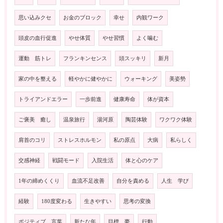
思い込みクセ
お金のブロック
幸せ
内観ワーク
頭皮の血行促進
やせ体質
やせ習慣
よく噛む
運動 筋トレ
フランキンセンス
頭スッキリ
新月
家の中を整える
軽やかに健やかに
ウォーキング
美姿勢
トライアンドエラー
一歩前進
健康寿命
体が資本
ご褒美 癒し
温泉旅行
湯河原
陶芸体験
ワクワク体験
肩首のコリ
ストレスホルモン
私の原点
大病
私らしく
交感神経
戦闘モード
入院生活
体と心のケア
1年の締めくくり
血流不足改善
自分を責める
人生 学び
経験
180度変わる
生きやすい
思考の変換
ポジティブ 言葉
新たな年
目標 夢
行動