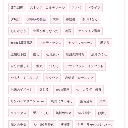
疲労回復
ストレス コルチゾール
スタバ
ドライブ
夕焼け
お客様の笑顔
栄養
客観視
さりげなく
ありがとう
生理が軽くなった
梅雨
オンライン講座
zoom LINE電話
ヘナデトックス
セルフマッサージ
若返り
認知症予防
癒し
心地良い
感謝の気持ち
思考のくせ
自分に優しく
湿気
汗だく
アウトプット インプット
やる人 やらない人
ワクワク
表情筋トレーニング
未来のイメージ
念じる
zoom講座
心 カラダ 栄養
リンパケアサロンc-class
梅雨にスッキリ
落ち込み
集中
リラックス
髪ふっくら
無料勉強会
箱根神社
お参り
脳とカラダ
人生100年時代
更年期
キラキラからつやつやへ