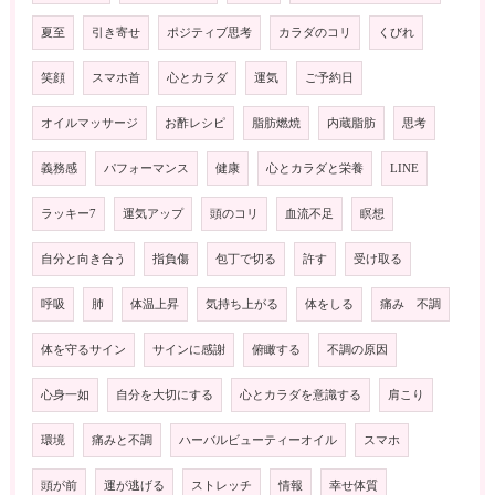
夏至
引き寄せ
ポジティブ思考
カラダのコリ
くびれ
笑顔
スマホ首
心とカラダ
運気
ご予約日
オイルマッサージ
お酢レシピ
脂肪燃焼
内蔵脂肪
思考
義務感
パフォーマンス
健康
心とカラダと栄養
LINE
ラッキー7
運気アップ
頭のコリ
血流不足
瞑想
自分と向き合う
指負傷
包丁で切る
許す
受け取る
呼吸
肺
体温上昇
気持ち上がる
体をしる
痛み 不調
体を守るサイン
サインに感謝
俯瞰する
不調の原因
心身一如
自分を大切にする
心とカラダを意識する
肩こり
環境
痛みと不調
ハーバルビューティーオイル
スマホ
頭が前
運が逃げる
ストレッチ
情報
幸せ体質