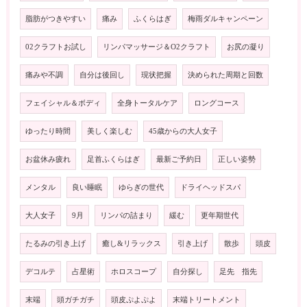
脂肪がつきやすい
痛み
ふくらはぎ
梅雨ダルキャンペーン
02クラフトお試し
リンパマッサージ＆O2クラフト
お尻の凝り
痛みや不調
自分は後回し
現状把握
決められた周期と回数
フェイシャル＆ボディ
全身トータルケア
ロングコース
ゆったり時間
美しく楽しむ
45歳からの大人女子
お盆休み疲れ
足首ふくらはぎ
最新ご予約日
正しい姿勢
メンタル
良い睡眠
ゆらぎの世代
ドライヘッドスパ
大人女子
9月
リンパの詰まり
緩む
更年期世代
たるみの引き上げ
癒し&リラックス
引き上げ
散歩
頭皮
デコルテ
占星術
ホロスコープ
自分探し
足先 指先
末端
頭ガチガチ
頭皮ぷよぷよ
末端トリートメント