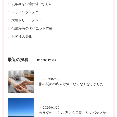
更年期を快適に過ごす方法
ドライヘッドスパ
末端トリートメント
45歳からのダイエット作戦
お客様の変化
最近の投稿
Recent Posts
2026/02/07
指の関節の痛みが気にならなくなりました 北久里浜 リンパケアサロンc-class
2026/01/29
カラダがウズウズ⁉️ 北久里浜 リンパケアサロンc-class