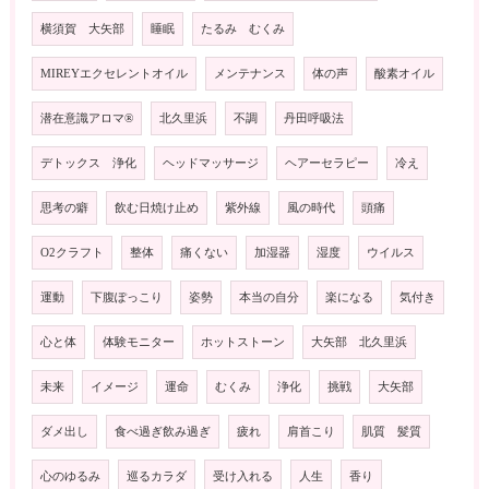
横須賀 大矢部
睡眠
たるみ むくみ
MIREYエクセレントオイル
メンテナンス
体の声
酸素オイル
潜在意識アロマ®️
北久里浜
不調
丹田呼吸法
デトックス 浄化
ヘッドマッサージ
ヘアーセラピー
冷え
思考の癖
飲む日焼け止め
紫外線
風の時代
頭痛
O2クラフト
整体
痛くない
加湿器
湿度
ウイルス
運動
下腹ぽっこり
姿勢
本当の自分
楽になる
気付き
心と体
体験モニター
ホットストーン
大矢部 北久里浜
未来
イメージ
運命
むくみ
浄化
挑戦
大矢部
ダメ出し
食べ過ぎ飲み過ぎ
疲れ
肩首こり
肌質 髪質
心のゆるみ
巡るカラダ
受け入れる
人生
香り