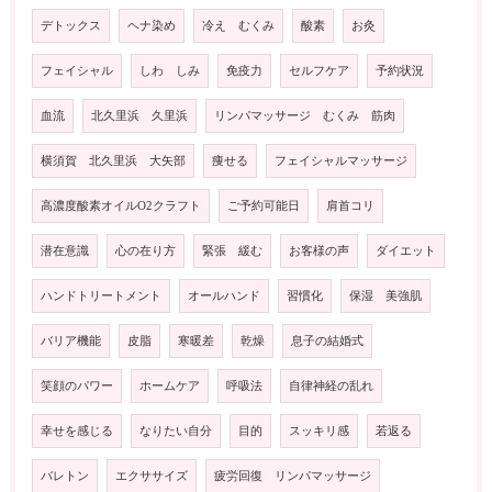
デトックス
ヘナ染め
冷え むくみ
酸素
お灸
フェイシャル
しわ しみ
免疫力
セルフケア
予約状況
血流
北久里浜 久里浜
リンパマッサージ むくみ 筋肉
横須賀 北久里浜 大矢部
痩せる
フェイシャルマッサージ
高濃度酸素オイルO2クラフト
ご予約可能日
肩首コリ
潜在意識
心の在り方
緊張 緩む
お客様の声
ダイエット
ハンドトリートメント
オールハンド
習慣化
保湿 美強肌
バリア機能
皮脂
寒暖差
乾燥
息子の結婚式
笑顔のパワー
ホームケア
呼吸法
自律神経の乱れ
幸せを感じる
なりたい自分
目的
スッキリ感
若返る
バレトン
エクササイズ
疲労回復 リンパマッサージ