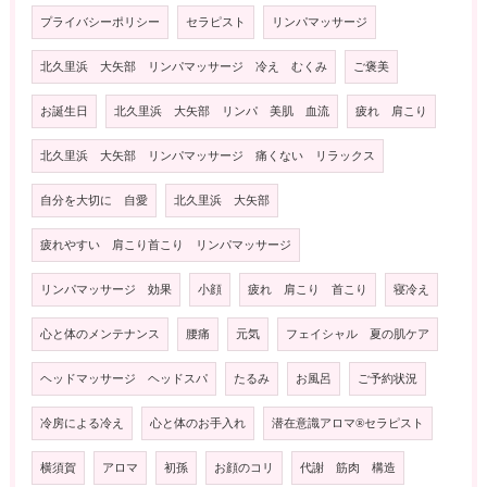
プライバシーポリシー
セラピスト
リンパマッサージ
北久里浜 大矢部 リンパマッサージ 冷え むくみ
ご褒美
お誕生日
北久里浜 大矢部 リンパ 美肌 血流
疲れ 肩こり
北久里浜 大矢部 リンパマッサージ 痛くない リラックス
自分を大切に 自愛
北久里浜 大矢部
疲れやすい 肩こり首こり リンパマッサージ
リンパマッサージ 効果
小顔
疲れ 肩こり 首こり
寝冷え
心と体のメンテナンス
腰痛
元気
フェイシャル 夏の肌ケア
ヘッドマッサージ ヘッドスパ
たるみ
お風呂
ご予約状況
冷房による冷え
心と体のお手入れ
潜在意識アロマ®️セラピスト
横須賀
アロマ
初孫
お顔のコリ
代謝 筋肉 構造