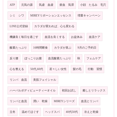
ATP
元気の源
気虚 血虚
瘀血 気滞
小顔 たるみ 毛穴
シミ シワ
MIREYリポーションエッセンス
増量キャンペーン
LINE公式登録
カラダが変われば、心も変わる
機嫌良く毎日を過ごす
血流を良くする
お盆休み
血流ケア
酸素たっぷり
16時間断食
カラダが喜ぶ
9月のご予約日
反り腰
ぽっこりお腹
血流酸素たっぷり
秋
フェムケア
心を整える
50代,60代
若々しい女性
髪の毛
行動 習慣
リンパ 血流
美肌フェイシャル
ハーバルボディビューティーオイル
初回お試し
癒しとリラックス
リンパと血流
潤い 乾燥
MIREYシリーズ
血流とリンパ
立冬
温めてほぐす
ヘッドスパ
40代50代
冷えと乾燥