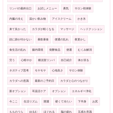
リンパの最終出口
お試しメニュー
勇気
サロン初体験
内臓の冷え
温かい飲み物
アイスクリーム
かき氷
来て良かった
カラダが軽くなる
マッサージ
ヘッドクッション
顔に跡が付かない
暴飲暴食
便通の乱れ
夜更かし
食生活の乱れ
腸内環境
発酵食品
便通
むくみ解消
労う
心軽やか
横須賀リンパ
自己紹介
体が戻る
ネガティブ思考
モヤモヤ
心地良さ
サロン体験
カラダへの意識
最新のご予約日
カラダと心のつながり
新オプション
耳温活ケア
オプション
エネルギー浄化
今ここ
生活リズム
開運
硬くて冷たい
下半身
お尻
もものうら
ゆるむ
ほぐれる
脳の疲れ
五感を意識