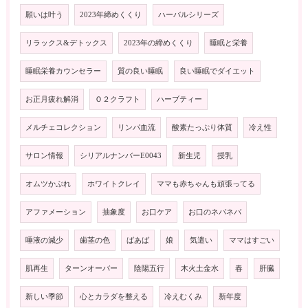
願いは叶う
2023年締めくくり
ハーバルシリーズ
リラックス&デトックス
2023年の締めくくり
睡眠と栄養
睡眠栄養カウンセラー
質の良い睡眠
良い睡眠でダイエット
お正月疲れ解消
Ｏ２クラフト
ハーブティー
メルチェコレクション
リンパ血流
酸素たっぷり体質
冷え性
サロン情報
シリアルナンバーE0043
新生児
授乳
オムツかぶれ
ホワイトクレイ
ママも赤ちゃんも頑張ってる
アファメーション
抽象度
お口ケア
お口のネバネバ
唾液の減少
歯茎の色
ばあば
娘
気遣い
ママはすごい
肌再生
ターンオーバー
陰陽五行
木火土金水
春
肝臓
新しい季節
心とカラダを整える
冷えむくみ
新年度