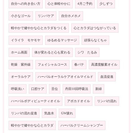
自分への向き合い方
心と体軽やかに
4月ご予約
少しずつ
小さなゴール
リンパケア
自分ホメホメ
軽やかで健やかな心とカラダをつくる
心とカラダはつながっている
イライラ モヤモヤ
ゆるめるマッサージ
頑張らなくちゃ
ホーム画面
体が変わると心も変わる
シワ たるみ
乾燥 紫外線
フェイシャルコース
春バテ
高濃度酸素オイル
オーラルケア
ハーバルオーラルケアオイルマイルド
血流促進
呼吸浅い
口腔ケア
舌位
丹田10回呼吸法
新緑
ハーバルボディビューティオイル
アボカドオイル
リンパの流れ
リンパの流れ促進
気血水
GW疲れ
軽やかで健やかな心とカラダ
ハーバルクリームシャンプー