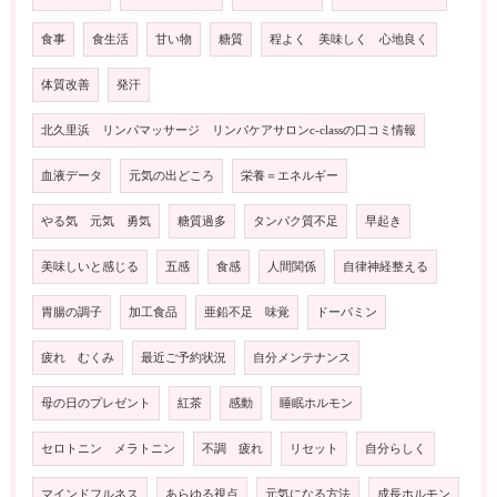
食事
食生活
甘い物
糖質
程よく 美味しく 心地良く
体質改善
発汗
北久里浜 リンパマッサージ リンパケアサロンc-classの口コミ情報
血液データ
元気の出どころ
栄養＝エネルギー
やる気 元気 勇気
糖質過多
タンパク質不足
早起き
美味しいと感じる
五感
食感
人間関係
自律神経整える
胃腸の調子
加工食品
亜鉛不足 味覚
ドーパミン
疲れ むくみ
最近ご予約状況
自分メンテナンス
母の日のプレゼント
紅茶
感動
睡眠ホルモン
セロトニン メラトニン
不調 疲れ
リセット
自分らしく
マインドフルネス
あらゆる視点
元気になる方法
成長ホルモン