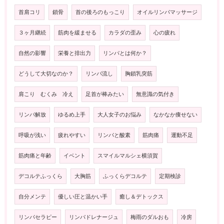
首肩コリ
鎖骨
首の後ろのもっこり
オイルリンパマッサージ
３ヶ月継続
筋肉を緩ませる
カラダの歪み
心の疲れ
自然の影響
栄養と排出力
リンパとは何か？
どうして大切なのか？
リンパ流し
胸鎖乳突筋
肩こり むくみ 冷え
足首が棒みたい
無意識の気付き
リンパ解放
ゆるめ上手
大人女子のお悩み
なかなか痩せない
呼吸が浅い
疲れやすい
リンパと酸素
筋肉痛
運動不足
筋肉痛と年齢
イベント
スマイルマルシェ横須賀
デコルテふっくら
大胸筋
ふっくらデコルテ
定期検診
自分メンテ
優しい圧と温かい手
癒し＆デトックス
リンパセラピー
リンパドレナージュ
梅雨のダルおも
冷房