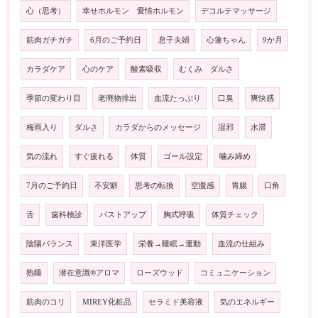
心（思考）
幸せホルモン 愛情ホルモン
デコルテマッサージ
筋肉ガチガチ
6月のご予約日
息子夫婦
心蓮ちゃん
9か月
カラダケア
心のケア
酸素吸収
むくみ ダルさ
季節の変わり目
老廃物排出
血流たっぷり
口臭
爽快感
梅雨入り
ダルさ
カラダからのメッセージ
湿邪
水滞
気の流れ
すぐ疲れる
体質
ゴール設定
噛み締め
7月のご予約日
不安癖
思考の転換
空腹感
胃腸
口角
舌
歯科検診
バストアップ
胸式呼吸
体質チェック
陰陽バランス
東洋医学
栄養→睡眠→運動
血流の仕組み
熟睡
潜在意識®️アロマ
ローズウッド
コミュニケーション
筋肉のコリ
MIREY化粧品
セラミド美容液
気のエネルギー