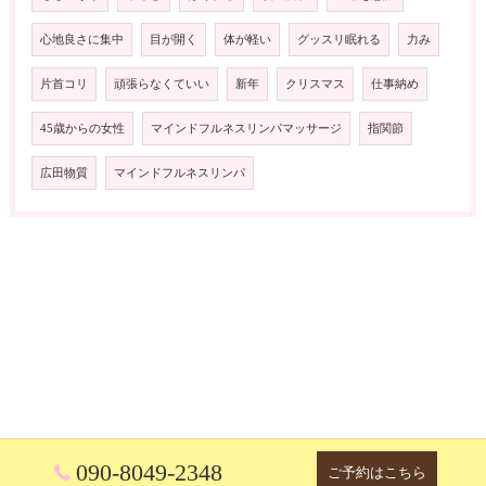
心地良さに集中
目が開く
体が軽い
グッスリ眠れる
力み
片首コリ
頑張らなくていい
新年
クリスマス
仕事納め
45歳からの女性
マインドフルネスリンパマッサージ
指関節
広田物質
マインドフルネスリンパ
090-8049-2348
ご予約はこちら