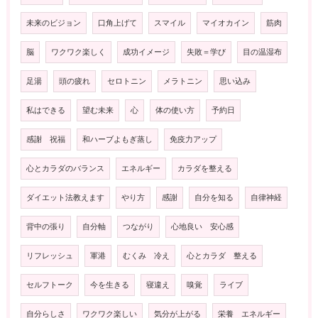
未来のビジョン
口角上げて
スマイル
マイオカイン
筋肉
脳
ワクワク楽しく
成功イメージ
失敗＝学び
目の温湿布
足湯
頭の疲れ
セロトニン
メラトニン
思い込み
私はできる
望む未来
心
体の使い方
予約日
感謝 祝福
和ハーブよもぎ蒸し
免疫力アップ
心とカラダのバランス
エネルギー
カラダを整える
ダイエット法教えます
やり方
感謝
自分を知る
自律神経
背中の張り
自分軸
つながり
心地良い 安心感
リフレッシュ
軍港
むくみ 冷え
心とカラダ 整える
セルフトーク
今を生きる
寝違え
嗅覚
ライブ
自分らしさ
ワクワク楽しい
気分が上がる
栄養 エネルギー