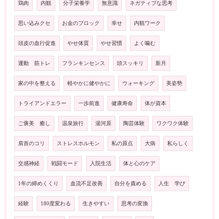
鶏肉
内観
分子栄養学
無意識
ネガティブな思考
思い込みクセ
お金のブロック
幸せ
内観ワーク
頭皮の血行促進
やせ体質
やせ習慣
よく噛む
運動 筋トレ
フランキンセンス
頭スッキリ
新月
家の中を整える
軽やかに健やかに
ウォーキング
美姿勢
トライアンドエラー
一歩前進
健康寿命
体が資本
ご褒美 癒し
温泉旅行
湯河原
陶芸体験
ワクワク体験
肩首のコリ
ストレスホルモン
私の原点
大病
私らしく
交感神経
戦闘モード
入院生活
体と心のケア
1年の締めくくり
血流不足改善
自分を責める
人生 学び
経験
180度変わる
生きやすい
思考の変換