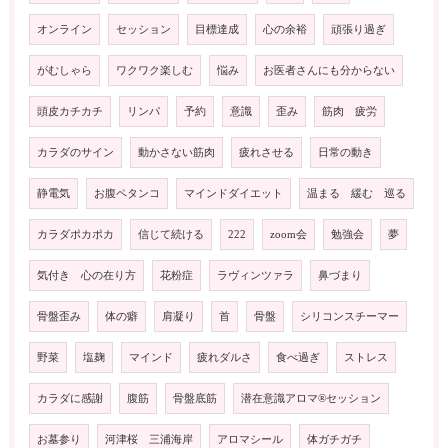
オンライン
セッション
目標達成
心の余裕
頑張り過ぎ
がむしゃら
ワクワク楽しむ
悩み
お医者さんにも分からない
頭皮カチカチ
リンパ
予約
意識
歪み
筋肉 疲労
カラダのサイン
動かさない筋肉
疲れさせる
日常の動き
静電気
お腹ペタンコ
マインドダイエット
温まる 緩む 巡る
カラダポカポカ
信じて続ける
222
zoom会
勉強会
夢
気付き 心の在り方
花粉症
ラヴィンツァラ
鼻づまり
骨盤歪み
体の癖
肩凝り
首
骨盤
シリコンスチーマー
野菜
塩麹
マインド
疲れダルさ
食べ過ぎ
ストレス
カラダに感謝
腹筋
骨盤底筋
潜在意識アロマ®️セッション
お墓参り
河津桜 三浦海岸
アロマシール
体ガチガチ