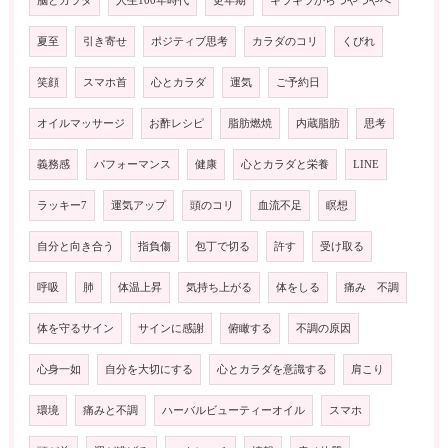
脳とカラダ
人生100年時代
更年期
キラキラからつやつやへ
夏至
引き寄せ
ポジティブ思考
カラダのコリ
くびれ
笑顔
スマホ首
心とカラダ
運気
ご予約日
オイルマッサージ
お酢レシピ
脂肪燃焼
内蔵脂肪
思考
義務感
パフォーマンス
健康
心とカラダと栄養
LINE
ラッキー7
運気アップ
頭のコリ
血流不足
瞑想
自分と向き合う
指負傷
包丁で切る
許す
受け取る
呼吸
肺
体温上昇
気持ち上がる
体をしる
痛み 不調
体を守るサイン
サインに感謝
俯瞰する
不調の原因
心身一如
自分を大切にする
心とカラダを意識する
肩こり
環境
痛みと不調
ハーバルビューティーオイル
スマホ