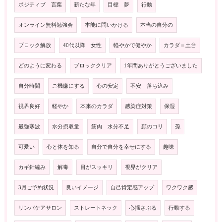
ポジティブ 言葉
新たな年
目標 夢
行動
オンライン無料勉強会
本能に問いかける
本当の自分の
ブロック解放
40代以降 女性
軽やかで健やか
カラダ＝土台
どのように変わる
ブロッククリア
1年間ありがとうございました
自分時間
ご機嫌にする
心の安定
不安 落ち込み
視界良好
軽やか
本来のカラダ
感染症対策
保湿
最強寒波
水分摂取量
筋肉 水分不足
顔のコリ
孫
可愛い
心と体を知る
自分で自分を幸せにする
趣味
カギ針編み
解毒
目がスッキリ
視界がクリア
3月ご予約状況
良いイメージ
自己肯定感アップ
ワクワク感
リンパケアサロン
ストレートネック
心揺さぶる
行動する