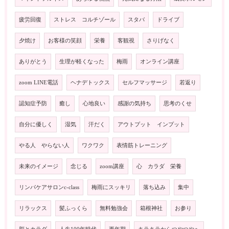
疲労回復
ストレス コルチゾール
スタバ
ドライブ
夕焼け
お客様の笑顔
栄養
客観視
さりげなく
ありがとう
生理が軽くなった
梅雨
オンライン講座
zoom LINE電話
ヘナデトックス
セルフマッサージ
若返り
認知症予防
癒し
心地良い
感謝の気持ち
思考のくせ
自分に優しく
湿気
汗だく
アウトプット インプット
やる人 やらない人
ワクワク
表情筋トレーニング
未来のイメージ
念じる
zoom講座
心 カラダ 栄養
リンパケアサロンc-class
梅雨にスッキリ
落ち込み
集中
リラックス
髪ふっくら
無料勉強会
箱根神社
お参り