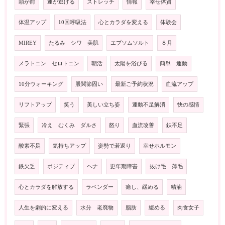
頭が前
運が逃げる
ストレッチ
情報
幸せ体質
体温アップ
10回呼吸法
心とカラダを変える
体験会
MIREY
たるみ シワ 美肌
エプソムソルト
８月
メラトニン セロトニン
朝活
太陽を浴びる
簡単 運動
10分ウォーキング
股関節固い
最新ご予約状況
血流アップ
リフトアップ
笑う
美しい立ち姿
運動不足解消
快の感情
緊張
冷え むくみ ダルさ
怒り
血流改善
鉄不足
酸素不足
気持ちアップ
姿勢で若返り
幸せホルモン
鉄欠乏
ポジティブ
ヘナ
更年期障害
抜け毛 薄毛
心とカラダを解放する
ラベンダー
癒し、緩める
精油
人生を劇的に変える
水分 老廃物
脂肪
緩める
肉食女子