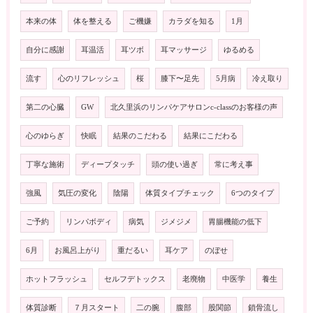
本来の体
体を整える
ご機嫌
カラダを知る
1月
自分に感謝
耳温活
耳ツボ
耳マッサージ
ゆるめる
流す
心のリフレッシュ
桜
膝下〜足先
5月病
冷え取り
第二の心臓
GW
北久里浜のリンパケアサロンc-classのお客様の声
心のゆらぎ
快眠
結果のこだわる
結果にこだわる
丁寧な施術
ディープタッチ
頭の使い過ぎ
常に考え事
強風
気圧の変化
陰陽
体質タイプチェック
6つのタイプ
ご予約
リンパボディ
病気
ジメジメ
胃腸機能の低下
6月
お風呂上がり
重だるい
耳ケア
のぼせ
ホットフラッシュ
セルフデトックス
老廃物
中医学
養生
体質診断
７月スタート
二の腕
腹部
股関節
鎖骨流し