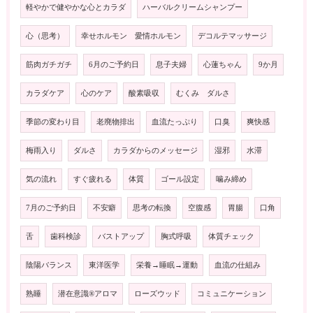
軽やかで健やかな心とカラダ
ハーバルクリームシャンプー
心（思考）
幸せホルモン 愛情ホルモン
デコルテマッサージ
筋肉ガチガチ
6月のご予約日
息子夫婦
心蓮ちゃん
9か月
カラダケア
心のケア
酸素吸収
むくみ ダルさ
季節の変わり目
老廃物排出
血流たっぷり
口臭
爽快感
梅雨入り
ダルさ
カラダからのメッセージ
湿邪
水滞
気の流れ
すぐ疲れる
体質
ゴール設定
噛み締め
7月のご予約日
不安癖
思考の転換
空腹感
胃腸
口角
舌
歯科検診
バストアップ
胸式呼吸
体質チェック
陰陽バランス
東洋医学
栄養→睡眠→運動
血流の仕組み
熟睡
潜在意識®️アロマ
ローズウッド
コミュニケーション