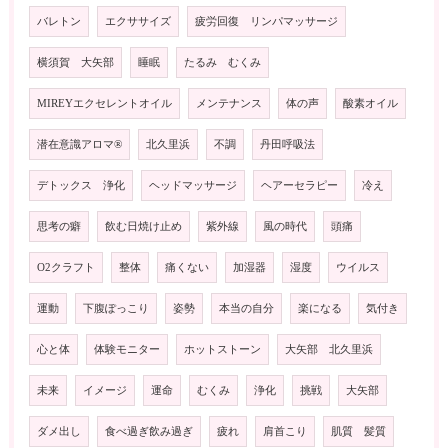
バレトン
エクササイズ
疲労回復 リンパマッサージ
横須賀 大矢部
睡眠
たるみ むくみ
MIREYエクセレントオイル
メンテナンス
体の声
酸素オイル
潜在意識アロマ®️
北久里浜
不調
丹田呼吸法
デトックス 浄化
ヘッドマッサージ
ヘアーセラピー
冷え
思考の癖
飲む日焼け止め
紫外線
風の時代
頭痛
O2クラフト
整体
痛くない
加湿器
湿度
ウイルス
運動
下腹ぽっこり
姿勢
本当の自分
楽になる
気付き
心と体
体験モニター
ホットストーン
大矢部 北久里浜
未来
イメージ
運命
むくみ
浄化
挑戦
大矢部
ダメ出し
食べ過ぎ飲み過ぎ
疲れ
肩首こり
肌質 髪質