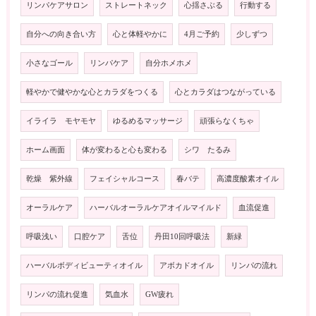
リンパケアサロン
ストレートネック
心揺さぶる
行動する
自分への向き合い方
心と体軽やかに
4月ご予約
少しずつ
小さなゴール
リンパケア
自分ホメホメ
軽やかで健やかな心とカラダをつくる
心とカラダはつながっている
イライラ モヤモヤ
ゆるめるマッサージ
頑張らなくちゃ
ホーム画面
体が変わると心も変わる
シワ たるみ
乾燥 紫外線
フェイシャルコース
春バテ
高濃度酸素オイル
オーラルケア
ハーバルオーラルケアオイルマイルド
血流促進
呼吸浅い
口腔ケア
舌位
丹田10回呼吸法
新緑
ハーバルボディビューティオイル
アボカドオイル
リンパの流れ
リンパの流れ促進
気血水
GW疲れ