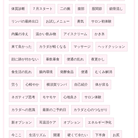
体質診断
７月スタート
二の腕
腹部
股関節
鎖骨流し
リンパの最終出口
お試しメニュー
勇気
サロン初体験
内臓の冷え
温かい飲み物
アイスクリーム
かき氷
来て良かった
カラダが軽くなる
マッサージ
ヘッドクッション
顔に跡が付かない
暴飲暴食
便通の乱れ
夜更かし
食生活の乱れ
腸内環境
発酵食品
便通
むくみ解消
労う
心軽やか
横須賀リンパ
自己紹介
体が戻る
ネガティブ思考
モヤモヤ
心地良さ
サロン体験
カラダへの意識
最新のご予約日
カラダと心のつながり
新オプション
耳温活ケア
オプション
エネルギー浄化
今ここ
生活リズム
開運
硬くて冷たい
下半身
お尻