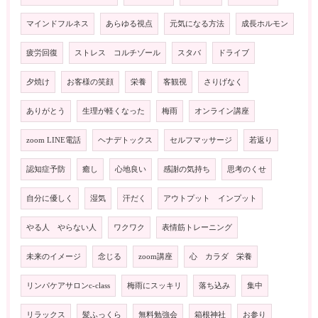
マインドフルネス
あらゆる視点
元気になる方法
成長ホルモン
疲労回復
ストレス コルチゾール
スタバ
ドライブ
夕焼け
お客様の笑顔
栄養
客観視
さりげなく
ありがとう
生理が軽くなった
梅雨
オンライン講座
zoom LINE電話
ヘナデトックス
セルフマッサージ
若返り
認知症予防
癒し
心地良い
感謝の気持ち
思考のくせ
自分に優しく
湿気
汗だく
アウトプット インプット
やる人 やらない人
ワクワク
表情筋トレーニング
未来のイメージ
念じる
zoom講座
心 カラダ 栄養
リンパケアサロンc-class
梅雨にスッキリ
落ち込み
集中
リラックス
髪ふっくら
無料勉強会
箱根神社
お参り