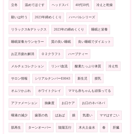
立冬
温めてほぐす
ヘッドスパ
40代50代
冷えと乾燥
願いは叶う
2023年締めくくり
ハーバルシリーズ
リラックス&デトックス
2023年の締めくくり
睡眠と栄養
睡眠栄養カウンセラー
質の良い睡眠
良い睡眠でダイエット
お正月疲れ解消
Ｏ２クラフト
ハーブティー
メルチェコレクション
リンパ血流
酸素たっぷり体質
冷え性
サロン情報
シリアルナンバーE0043
新生児
授乳
オムツかぶれ
ホワイトクレイ
ママも赤ちゃんも頑張ってる
アファメーション
抽象度
お口ケア
お口のネバネバ
唾液の減少
歯茎の色
ばあば
娘
気遣い
ママはすごい
肌再生
ターンオーバー
陰陽五行
木火土金水
春
肝臓