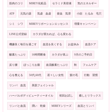
筋肉のコリ
MIREY化粧品
セラミド美容液
気のエネルギー
ATP
元気の源
気虚 血虚
瘀血 気滞
小顔 たるみ 毛穴
シミ シワ
MIREYリポーションエッセンス
増量キャンペーン
LINE公式登録
カラダが変われば、心も変わる
機嫌良く毎日を過ごす
血流を良くする
お盆休み
血流ケア
酸素たっぷり
16時間断食
カラダが喜ぶ
9月のご予約日
反り腰
ぽっこりお腹
血流酸素たっぷり
秋
フェムケア
心を整える
50代,60代
若々しい女性
髪の毛
行動 習慣
リンパ 血流
美肌フェイシャル
ハーバルボディビューティーオイル
初回お試し
癒しとリラックス
リンパと血流
潤い 乾燥
MIREYシリーズ
血流とリンパ