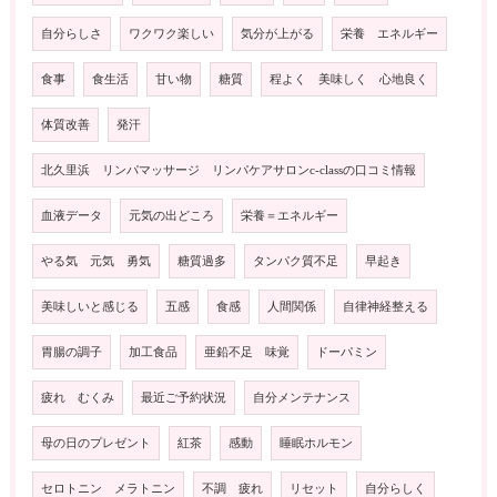
自分らしさ
ワクワク楽しい
気分が上がる
栄養 エネルギー
食事
食生活
甘い物
糖質
程よく 美味しく 心地良く
体質改善
発汗
北久里浜 リンパマッサージ リンパケアサロンc-classの口コミ情報
血液データ
元気の出どころ
栄養＝エネルギー
やる気 元気 勇気
糖質過多
タンパク質不足
早起き
美味しいと感じる
五感
食感
人間関係
自律神経整える
胃腸の調子
加工食品
亜鉛不足 味覚
ドーパミン
疲れ むくみ
最近ご予約状況
自分メンテナンス
母の日のプレゼント
紅茶
感動
睡眠ホルモン
セロトニン メラトニン
不調 疲れ
リセット
自分らしく