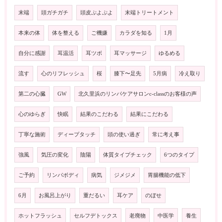
末端
頭ガチガチ
頭皮ぷよぷよ
末端トリートメント
本来の体
体を整える
ご機嫌
カラダを知る
1月
自分に感謝
耳温活
耳ツボ
耳マッサージ
ゆるめる
流す
心のリフレッシュ
桜
膝下〜足先
5月病
冷え取り
第二の心臓
GW
北久里浜のリンパケアサロンc-classのお客様の声
心のゆらぎ
快眠
結果のこだわる
結果にこだわる
丁寧な施術
ディープタッチ
頭の使い過ぎ
常に考え事
強風
気圧の変化
陰陽
体質タイプチェック
6つのタイプ
ご予約
リンパボディ
病気
ジメジメ
胃腸機能の低下
6月
お風呂上がり
重だるい
耳ケア
のぼせ
ホットフラッシュ
セルフデトックス
老廃物
中医学
養生