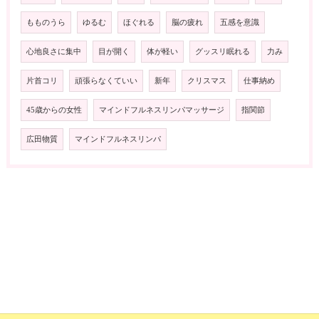
もものうら
ゆるむ
ほぐれる
脳の疲れ
五感を意識
心地良さに集中
目が開く
体が軽い
グッスリ眠れる
力み
片首コリ
頑張らなくていい
新年
クリスマス
仕事納め
45歳からの女性
マインドフルネスリンパマッサージ
指関節
広田物質
マインドフルネスリンパ