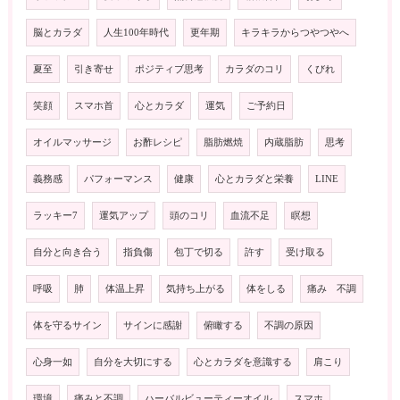
脳とカラダ
人生100年時代
更年期
キラキラからつやつやへ
夏至
引き寄せ
ポジティブ思考
カラダのコリ
くびれ
笑顔
スマホ首
心とカラダ
運気
ご予約日
オイルマッサージ
お酢レシピ
脂肪燃焼
内蔵脂肪
思考
義務感
パフォーマンス
健康
心とカラダと栄養
LINE
ラッキー7
運気アップ
頭のコリ
血流不足
瞑想
自分と向き合う
指負傷
包丁で切る
許す
受け取る
呼吸
肺
体温上昇
気持ち上がる
体をしる
痛み 不調
体を守るサイン
サインに感謝
俯瞰する
不調の原因
心身一如
自分を大切にする
心とカラダを意識する
肩こり
環境
痛みと不調
ハーバルビューティーオイル
スマホ