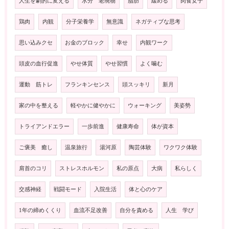
人生を劇的に変える
水分 老廃物
脂肪
緩める
肉食女子
鶏肉
内観
分子栄養学
無意識
ネガティブな思考
思い込みクセ
お金のブロック
幸せ
内観ワーク
頭皮の血行促進
やせ体質
やせ習慣
よく噛む
運動 筋トレ
フランキンセンス
頭スッキリ
新月
家の中を整える
軽やかに健やかに
ウォーキング
美姿勢
トライアンドエラー
一歩前進
健康寿命
体が資本
ご褒美 癒し
温泉旅行
湯河原
陶芸体験
ワクワク体験
肩首のコリ
ストレスホルモン
私の原点
大病
私らしく
交感神経
戦闘モード
入院生活
体と心のケア
1年の締めくくり
血流不足改善
自分を責める
人生 学び