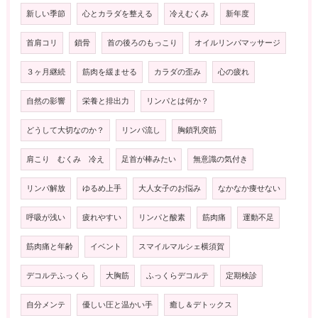
新しい季節
心とカラダを整える
冷えむくみ
新年度
首肩コリ
鎖骨
首の後ろのもっこり
オイルリンパマッサージ
３ヶ月継続
筋肉を緩ませる
カラダの歪み
心の疲れ
自然の影響
栄養と排出力
リンパとは何か？
どうして大切なのか？
リンパ流し
胸鎖乳突筋
肩こり むくみ 冷え
足首が棒みたい
無意識の気付き
リンパ解放
ゆるめ上手
大人女子のお悩み
なかなか痩せない
呼吸が浅い
疲れやすい
リンパと酸素
筋肉痛
運動不足
筋肉痛と年齢
イベント
スマイルマルシェ横須賀
デコルテふっくら
大胸筋
ふっくらデコルテ
定期検診
自分メンテ
優しい圧と温かい手
癒し＆デトックス