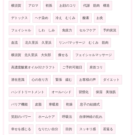
横須賀
アロマ
初孫
お顔のコリ
代謝 筋肉 構造
デトックス
ヘナ染め
冷え むくみ
酸素
お灸
フェイシャル
しわ しみ
免疫力
セルフケア
予約状況
血流
北久里浜 久里浜
リンパマッサージ むくみ 筋肉
横須賀 北久里浜 大矢部
痩せる
フェイシャルマッサージ
高濃度酸素オイルO2クラフト
ご予約可能日
肩首コリ
潜在意識
心の在り方
緊張 緩む
お客様の声
ダイエット
ハンドトリートメント
オールハンド
習慣化
保湿 美強肌
バリア機能
皮脂
寒暖差
乾燥
息子の結婚式
笑顔のパワー
ホームケア
呼吸法
自律神経の乱れ
幸せを感じる
なりたい自分
目的
スッキリ感
若返る