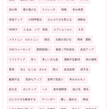
頭が前
運が逃げる
ストレッチ
情報
幸せ体質
体温アップ
10回呼吸法
心とカラダを変える
体験会
MIREY
たるみ シワ 美肌
エプソムソルト
８月
メラトニン セロトニン
朝活
太陽を浴びる
簡単 運動
10分ウォーキング
股関節固い
最新ご予約状況
血流アップ
リフトアップ
笑う
美しい立ち姿
運動不足解消
快の感情
緊張
冷え むくみ ダルさ
怒り
血流改善
鉄不足
酸素不足
気持ちアップ
姿勢で若返り
幸せホルモン
鉄欠乏
ポジティブ
ヘナ
更年期障害
抜け毛 薄毛
心とカラダを解放する
ラベンダー
癒し、緩める
精油