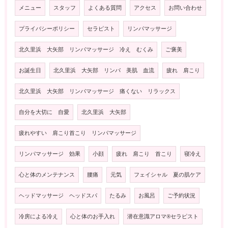
メニュー
スタッフ
よくある質問
アクセス
お問い合わせ
プライバシーポリシー
セラピスト
リンパマッサージ
北久里浜 大矢部 リンパマッサージ 冷え むくみ
ご褒美
お誕生日
北久里浜 大矢部 リンパ 美肌 血流
疲れ 肩こり
北久里浜 大矢部 リンパマッサージ 痛くない リラックス
自分を大切に 自愛
北久里浜 大矢部
疲れやすい 肩こり首こり リンパマッサージ
リンパマッサージ 効果
小顔
疲れ 肩こり 首こり
寝冷え
心と体のメンテナンス
腰痛
元気
フェイシャル 夏の肌ケア
ヘッドマッサージ ヘッドスパ
たるみ
お風呂
ご予約状況
冷房による冷え
心と体のお手入れ
潜在意識アロマ®️セラピスト