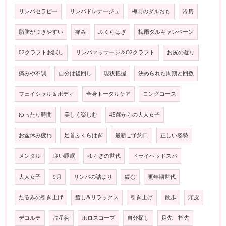
リンパセラピー
リンパドレナージュ
梅雨のダルおも
冷房
脂肪がつきやすい
痛み
ふくらはぎ
梅雨ダルキャンペーン
02クラフトお試し
リンパマッサージ＆O2クラフト
お尻の凝り
痛みや不調
自分は後回し
現状把握
決められた周期と回数
フェイシャル＆ボディ
全身トータルケア
ロングコース
ゆったり時間
美しく楽しむ
45歳からの大人女子
お盆休み疲れ
足首ふくらはぎ
最新ご予約日
正しい姿勢
メンタル
良い睡眠
ゆらぎの世代
ドライヘッドスパ
大人女子
9月
リンパの詰まり
緩む
更年期世代
たるみの引き上げ
癒し&リラックス
引き上げ
散歩
頭皮
デコルテ
占星術
ホロスコープ
自分探し
足先 指先