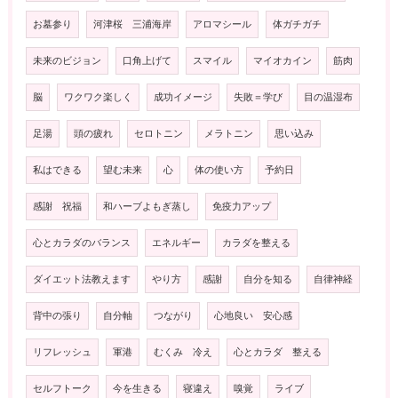
お墓参り
河津桜 三浦海岸
アロマシール
体ガチガチ
未来のビジョン
口角上げて
スマイル
マイオカイン
筋肉
脳
ワクワク楽しく
成功イメージ
失敗＝学び
目の温湿布
足湯
頭の疲れ
セロトニン
メラトニン
思い込み
私はできる
望む未来
心
体の使い方
予約日
感謝 祝福
和ハーブよもぎ蒸し
免疫力アップ
心とカラダのバランス
エネルギー
カラダを整える
ダイエット法教えます
やり方
感謝
自分を知る
自律神経
背中の張り
自分軸
つながり
心地良い 安心感
リフレッシュ
軍港
むくみ 冷え
心とカラダ 整える
セルフトーク
今を生きる
寝違え
嗅覚
ライブ