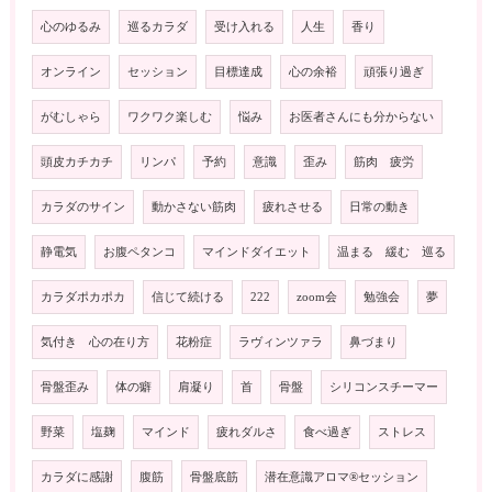
心のゆるみ
巡るカラダ
受け入れる
人生
香り
オンライン
セッション
目標達成
心の余裕
頑張り過ぎ
がむしゃら
ワクワク楽しむ
悩み
お医者さんにも分からない
頭皮カチカチ
リンパ
予約
意識
歪み
筋肉 疲労
カラダのサイン
動かさない筋肉
疲れさせる
日常の動き
静電気
お腹ペタンコ
マインドダイエット
温まる 緩む 巡る
カラダポカポカ
信じて続ける
222
zoom会
勉強会
夢
気付き 心の在り方
花粉症
ラヴィンツァラ
鼻づまり
骨盤歪み
体の癖
肩凝り
首
骨盤
シリコンスチーマー
野菜
塩麹
マインド
疲れダルさ
食べ過ぎ
ストレス
カラダに感謝
腹筋
骨盤底筋
潜在意識アロマ®️セッション