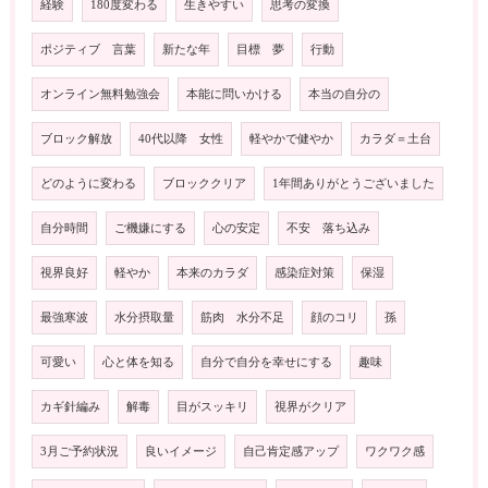
経験
180度変わる
生きやすい
思考の変換
ポジティブ 言葉
新たな年
目標 夢
行動
オンライン無料勉強会
本能に問いかける
本当の自分の
ブロック解放
40代以降 女性
軽やかで健やか
カラダ＝土台
どのように変わる
ブロッククリア
1年間ありがとうございました
自分時間
ご機嫌にする
心の安定
不安 落ち込み
視界良好
軽やか
本来のカラダ
感染症対策
保湿
最強寒波
水分摂取量
筋肉 水分不足
顔のコリ
孫
可愛い
心と体を知る
自分で自分を幸せにする
趣味
カギ針編み
解毒
目がスッキリ
視界がクリア
3月ご予約状況
良いイメージ
自己肯定感アップ
ワクワク感