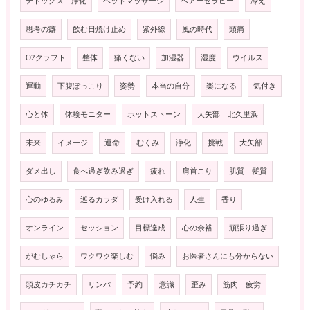
デトックス 浄化
ヘッドマッサージ
ヘアーセラピー
冷え
思考の癖
飲む日焼け止め
紫外線
風の時代
頭痛
O2クラフト
整体
痛くない
加湿器
湿度
ウイルス
運動
下腹ぽっこり
姿勢
本当の自分
楽になる
気付き
心と体
体験モニター
ホットストーン
大矢部 北久里浜
未来
イメージ
運命
むくみ
浄化
挑戦
大矢部
ダメ出し
食べ過ぎ飲み過ぎ
疲れ
肩首こり
肌質 髪質
心のゆるみ
巡るカラダ
受け入れる
人生
香り
オンライン
セッション
目標達成
心の余裕
頑張り過ぎ
がむしゃら
ワクワク楽しむ
悩み
お医者さんにも分からない
頭皮カチカチ
リンパ
予約
意識
歪み
筋肉 疲労