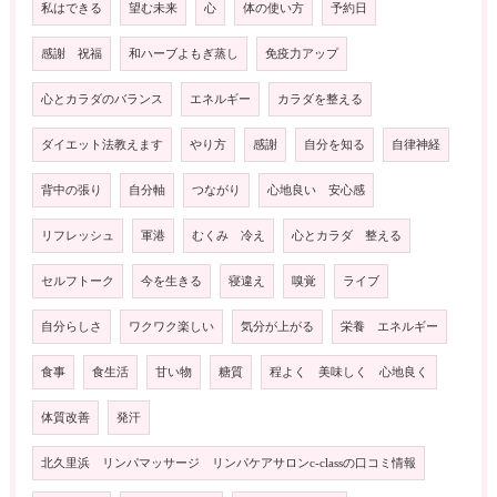
私はできる
望む未来
心
体の使い方
予約日
感謝 祝福
和ハーブよもぎ蒸し
免疫力アップ
心とカラダのバランス
エネルギー
カラダを整える
ダイエット法教えます
やり方
感謝
自分を知る
自律神経
背中の張り
自分軸
つながり
心地良い 安心感
リフレッシュ
軍港
むくみ 冷え
心とカラダ 整える
セルフトーク
今を生きる
寝違え
嗅覚
ライブ
自分らしさ
ワクワク楽しい
気分が上がる
栄養 エネルギー
食事
食生活
甘い物
糖質
程よく 美味しく 心地良く
体質改善
発汗
北久里浜 リンパマッサージ リンパケアサロンc-classの口コミ情報