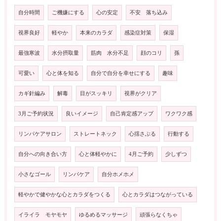
自分時間
ご機嫌にする
心の安定
不安 落ち込み
視界良好
軽やか
本来のカラダ
感染症対策
保湿
最強寒波
水分摂取量
筋肉 水分不足
顔のコリ
孫
可愛い
心と体を知る
自分で自分を幸せにする
趣味
カギ針編み
解毒
目がスッキリ
視界がクリア
3月ご予約状況
良いイメージ
自己肯定感アップ
ワクワク感
リンパケアサロン
ストレートネック
心揺さぶる
行動する
自分への向き合い方
心と体軽やかに
4月ご予約
少しずつ
小さなゴール
リンパケア
自分ホメホメ
軽やかで健やかな心とカラダをつくる
心とカラダはつながっている
イライラ モヤモヤ
ゆるめるマッサージ
頑張らなくちゃ