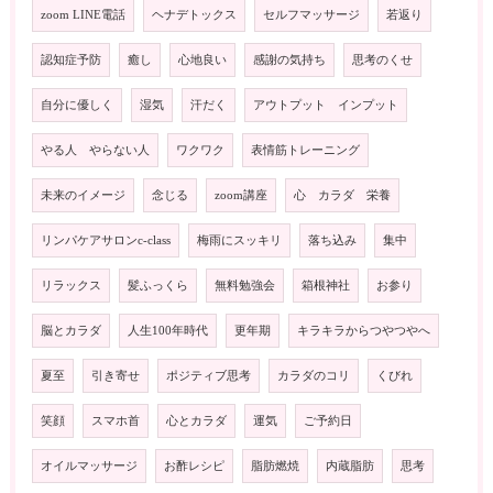
zoom LINE電話
ヘナデトックス
セルフマッサージ
若返り
認知症予防
癒し
心地良い
感謝の気持ち
思考のくせ
自分に優しく
湿気
汗だく
アウトプット インプット
やる人 やらない人
ワクワク
表情筋トレーニング
未来のイメージ
念じる
zoom講座
心 カラダ 栄養
リンパケアサロンc-class
梅雨にスッキリ
落ち込み
集中
リラックス
髪ふっくら
無料勉強会
箱根神社
お参り
脳とカラダ
人生100年時代
更年期
キラキラからつやつやへ
夏至
引き寄せ
ポジティブ思考
カラダのコリ
くびれ
笑顔
スマホ首
心とカラダ
運気
ご予約日
オイルマッサージ
お酢レシピ
脂肪燃焼
内蔵脂肪
思考