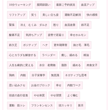
10分ウォーキング
股関節固い
最新ご予約状況
血流アップ
リフトアップ
笑う
美しい立ち姿
運動不足解消
快の感情
緊張
冷え むくみ ダルさ
怒り
血流改善
鉄不足
酸素不足
気持ちアップ
姿勢で若返り
幸せホルモン
鉄欠乏
ポジティブ
ヘナ
更年期障害
抜け毛 薄毛
心とカラダを解放する
ラベンダー
癒し、緩める
精油
人生を劇的に変える
水分 老廃物
脂肪
緩める
肉食女子
鶏肉
内観
分子栄養学
無意識
ネガティブな思考
思い込みクセ
お金のブロック
幸せ
内観ワーク
頭皮の血行促進
やせ体質
やせ習慣
よく噛む
運動 筋トレ
フランキンセンス
頭スッキリ
新月