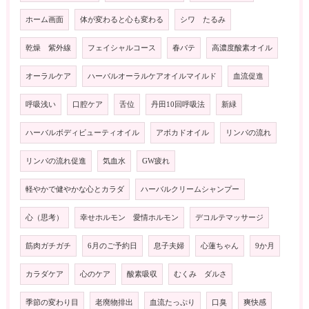
ホーム画面
体が変わると心も変わる
シワ たるみ
乾燥 紫外線
フェイシャルコース
春バテ
高濃度酸素オイル
オーラルケア
ハーバルオーラルケアオイルマイルド
血流促進
呼吸浅い
口腔ケア
舌位
丹田10回呼吸法
新緑
ハーバルボディビューティオイル
アボカドオイル
リンパの流れ
リンパの流れ促進
気血水
GW疲れ
軽やかで健やかな心とカラダ
ハーバルクリームシャンプー
心（思考）
幸せホルモン 愛情ホルモン
デコルテマッサージ
筋肉ガチガチ
6月のご予約日
息子夫婦
心蓮ちゃん
9か月
カラダケア
心のケア
酸素吸収
むくみ ダルさ
季節の変わり目
老廃物排出
血流たっぷり
口臭
爽快感