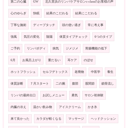
第二の心臓
GW
北久里浜のリンパケアサロンc-classのお客様の声
心のゆらぎ
快眠
結果のこだわる
結果にこだわる
丁寧な施術
ディープタッチ
頭の使い過ぎ
常に考え事
強風
気圧の変化
陰陽
体質タイプチェック
6つのタイプ
ご予約
リンパボディ
病気
ジメジメ
胃腸機能の低下
6月
お風呂上がり
重だるい
耳ケア
のぼせ
ホットフラッシュ
セルフデトックス
老廃物
中医学
養生
体質診断
７月スタート
二の腕
腹部
股関節
鎖骨流し
リンパの最終出口
お試しメニュー
勇気
サロン初体験
内臓の冷え
温かい飲み物
アイスクリーム
かき氷
来て良かった
カラダが軽くなる
マッサージ
ヘッドクッション