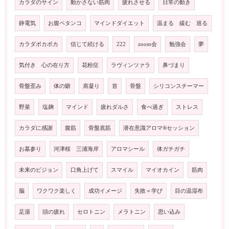
カラダのサイン
動かさない筋肉
疲れさせる
日常の動き
静電気
お腹ペタンコ
マインドダイエット
温まる 緩む 巡る
カラダポカポカ
信じて続ける
222
zoom会
勉強会
夢
気付き 心の在り方
花粉症
ラヴィンツァラ
鼻づまり
骨盤歪み
体の癖
肩凝り
首
骨盤
シリコンスチーマー
野菜
塩麹
マインド
疲れダルさ
食べ過ぎ
ストレス
カラダに感謝
腹筋
骨盤底筋
潜在意識アロマ®️セッション
お墓参り
河津桜 三浦海岸
アロマシール
体ガチガチ
未来のビジョン
口角上げて
スマイル
マイオカイン
筋肉
脳
ワクワク楽しく
成功イメージ
失敗＝学び
目の温湿布
足湯
頭の疲れ
セロトニン
メラトニン
思い込み