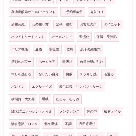
高濃度酸素オイルO2クラフト
ご予約可能日
肩首コリ
潜在意識
心の在り方
緊張 緩む
お客様の声
ダイエット
ハンドトリートメント
オールハンド
習慣化
保湿 美強肌
バリア機能
皮脂
寒暖差
乾燥
息子の結婚式
笑顔のパワー
ホームケア
呼吸法
自律神経の乱れ
幸せを感じる
なりたい自分
目的
スッキリ感
若返る
バレトン
エクササイズ
疲労回復 リンパマッサージ
横須賀 大矢部
睡眠
たるみ むくみ
MIREYエクセレントオイル
メンテナンス
体の声
酸素オイル
潜在意識アロマ®️
北久里浜
不調
丹田呼吸法