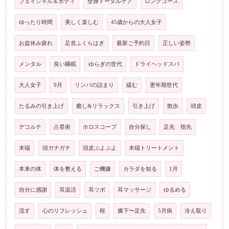
フェイシャル＆ボディ
全身トータルケア
ロングコース
ゆったり時間
美しく楽しむ
45歳からの大人女子
お盆休み疲れ
足首ふくらはぎ
最新ご予約日
正しい姿勢
メンタル
良い睡眠
ゆらぎの世代
ドライヘッドスパ
大人女子
9月
リンパの詰まり
緩む
更年期世代
たるみの引き上げ
癒し&リラックス
引き上げ
散歩
頭皮
デコルテ
占星術
ホロスコープ
自分探し
足先 指先
末端
頭ガチガチ
頭皮ぷよぷよ
末端トリートメント
本来の体
体を整える
ご機嫌
カラダを知る
1月
自分に感謝
耳温活
耳ツボ
耳マッサージ
ゆるめる
流す
心のリフレッシュ
桜
膝下〜足先
5月病
冷え取り