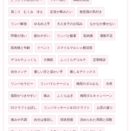
肩こり むくみ 冷え
足首が棒みたい
無意識の気付き
リンパ解放
ゆるめ上手
大人女子のお悩み
なかなか痩せない
呼吸が浅い
疲れやすい
リンパと酸素
筋肉痛
運動不足
筋肉痛と年齢
イベント
スマイルマルシェ横須賀
デコルテふっくら
大胸筋
ふっくらデコルテ
定期検診
自分メンテ
優しい圧と温かい手
癒し＆デトックス
リンパセラピー
リンパドレナージュ
梅雨のダルおも
冷房
脂肪がつきやすい
痛み
ふくらはぎ
梅雨ダルキャンペーン
02クラフトお試し
リンパマッサージ＆O2クラフト
お尻の凝り
痛みや不調
自分は後回し
現状把握
決められた周期と回数