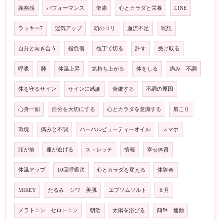
義務感
パフォーマンス
健康
心とカラダと栄養
LINE
ラッキー7
運気アップ
頭のコリ
血流不足
瞑想
自分と向き合う
指負傷
包丁で切る
許す
受け取る
呼吸
肺
体温上昇
気持ち上がる
体をしる
痛み 不調
体を守るサイン
サインに感謝
俯瞰する
不調の原因
心身一如
自分を大切にする
心とカラダを意識する
肩こり
環境
痛みと不調
ハーバルビューティーオイル
スマホ
頭が前
運が逃げる
ストレッチ
情報
幸せ体質
体温アップ
10回呼吸法
心とカラダを変える
体験会
MIREY
たるみ シワ 美肌
エプソムソルト
８月
メラトニン セロトニン
朝活
太陽を浴びる
簡単 運動