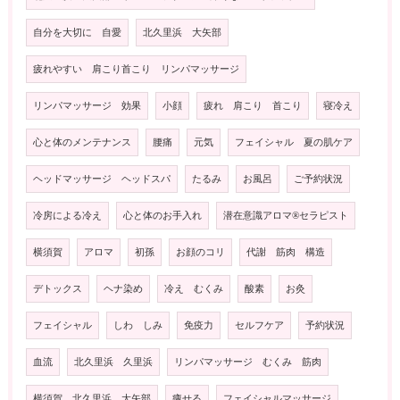
自分を大切に 自愛
北久里浜 大矢部
疲れやすい 肩こり首こり リンパマッサージ
リンパマッサージ 効果
小顔
疲れ 肩こり 首こり
寝冷え
心と体のメンテナンス
腰痛
元気
フェイシャル 夏の肌ケア
ヘッドマッサージ ヘッドスパ
たるみ
お風呂
ご予約状況
冷房による冷え
心と体のお手入れ
潜在意識アロマ®️セラピスト
横須賀
アロマ
初孫
お顔のコリ
代謝 筋肉 構造
デトックス
ヘナ染め
冷え むくみ
酸素
お灸
フェイシャル
しわ しみ
免疫力
セルフケア
予約状況
血流
北久里浜 久里浜
リンパマッサージ むくみ 筋肉
横須賀 北久里浜 大矢部
痩せる
フェイシャルマッサージ