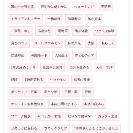
家の中を整える
軽やかに健やかに
ウォーキング
美姿勢
トライアンドエラー
一歩前進
健康寿命
体が資本
ご褒美 癒し
温泉旅行
湯河原
陶芸体験
ワクワク体験
肩首のコリ
ストレスホルモン
私の原点
大病
私らしく
交感神経
戦闘モード
入院生活
体と心のケア
1年の締めくくり
血流不足改善
自分を責める
人生 学び
経験
180度変わる
生きやすい
思考の変換
ポジティブ 言葉
新たな年
目標 夢
行動
オンライン無料勉強会
本能に問いかける
本当の自分の
ブロック解放
40代以降 女性
軽やかで健やか
カラダ＝土台
どのように変わる
ブロッククリア
1年間ありがとうございました