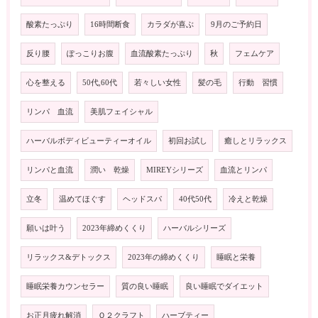
酸素たっぷり
16時間断食
カラダが喜ぶ
9月のご予約日
反り腰
ぽっこりお腹
血流酸素たっぷり
秋
フェムケア
心を整える
50代,60代
若々しい女性
髪の毛
行動 習慣
リンパ 血流
美肌フェイシャル
ハーバルボディビューティーオイル
初回お試し
癒しとリラックス
リンパと血流
潤い 乾燥
MIREYシリーズ
血流とリンパ
立冬
温めてほぐす
ヘッドスパ
40代50代
冷えと乾燥
願いは叶う
2023年締めくくり
ハーバルシリーズ
リラックス&デトックス
2023年の締めくくり
睡眠と栄養
睡眠栄養カウンセラー
質の良い睡眠
良い睡眠でダイエット
お正月疲れ解消
Ｏ２クラフト
ハーブティー