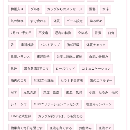
梅雨入り
ダルさ
カラダからのメッセージ
湿邪
水滞
気の流れ
すぐ疲れる
体質
ゴール設定
噛み締め
7月のご予約日
不安癖
思考の転換
空腹感
胃腸
口角
舌
歯科検診
バストアップ
胸式呼吸
体質チェック
陰陽バランス
東洋医学
栄養→睡眠→運動
血流の仕組み
熟睡
潜在意識®️アロマ
ローズウッド
コミュニケーション
筋肉のコリ
MIREY化粧品
セラミド美容液
気のエネルギー
ATP
元気の源
気虚 血虚
瘀血 気滞
小顔 たるみ 毛穴
シミ シワ
MIREYリポーションエッセンス
増量キャンペーン
LINE公式登録
カラダが変われば、心も変わる
機嫌良く毎日を過ごす
血流を良くする
お盆休み
血流ケア