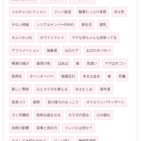
メルチェコレクション
リンパ血流
酸素たっぷり体質
冷え性
サロン情報
シリアルナンバーE0043
新生児
授乳
オムツかぶれ
ホワイトクレイ
ママも赤ちゃんも頑張ってる
アファメーション
抽象度
お口ケア
お口のネバネバ
唾液の減少
歯茎の色
ばあば
娘
気遣い
ママはすごい
肌再生
ターンオーバー
陰陽五行
木火土金水
春
肝臓
新しい季節
心とカラダを整える
冷えむくみ
新年度
首肩コリ
鎖骨
首の後ろのもっこり
オイルリンパマッサージ
３ヶ月継続
筋肉を緩ませる
カラダの歪み
心の疲れ
自然の影響
栄養と排出力
リンパとは何か？
どうして大切なのか？
リンパ流し
胸鎖乳突筋