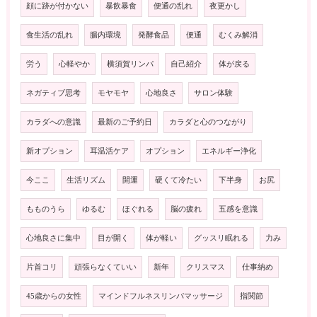
顔に跡が付かない
暴飲暴食
便通の乱れ
夜更かし
食生活の乱れ
腸内環境
発酵食品
便通
むくみ解消
労う
心軽やか
横須賀リンパ
自己紹介
体が戻る
ネガティブ思考
モヤモヤ
心地良さ
サロン体験
カラダへの意識
最新のご予約日
カラダと心のつながり
新オプション
耳温活ケア
オプション
エネルギー浄化
今ここ
生活リズム
開運
硬くて冷たい
下半身
お尻
もものうら
ゆるむ
ほぐれる
脳の疲れ
五感を意識
心地良さに集中
目が開く
体が軽い
グッスリ眠れる
力み
片首コリ
頑張らなくていい
新年
クリスマス
仕事納め
45歳からの女性
マインドフルネスリンパマッサージ
指関節