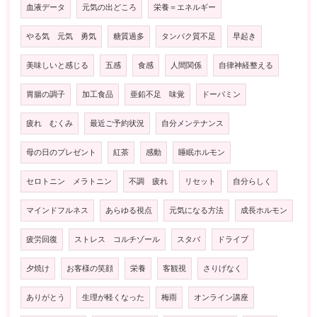
血液データ
元気の出どころ
栄養＝エネルギー
やる気 元気 勇気
糖質過多
タンパク質不足
早起き
美味しいと感じる
五感
食感
人間関係
自律神経整える
胃腸の調子
加工食品
亜鉛不足 味覚
ドーパミン
疲れ むくみ
最近ご予約状況
自分メンテナンス
母の日のプレゼント
紅茶
感動
睡眠ホルモン
セロトニン メラトニン
不調 疲れ
リセット
自分らしく
マインドフルネス
あらゆる視点
元気になる方法
成長ホルモン
疲労回復
ストレス コルチゾール
スタバ
ドライブ
夕焼け
お客様の笑顔
栄養
客観視
さりげなく
ありがとう
生理が軽くなった
梅雨
オンライン講座