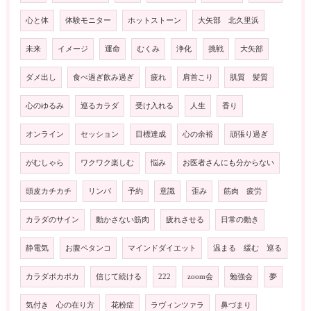
心と体
体験モニター
ホットストーン
大矢部 北久里浜
未来
イメージ
運命
むくみ
浄化
挑戦
大矢部
ダメ出し
食べ過ぎ飲み過ぎ
疲れ
肩首こり
肌質 髪質
心のゆるみ
巡るカラダ
受け入れる
人生
香り
オンライン
セッション
目標達成
心の余裕
頑張り過ぎ
がむしゃら
ワクワク楽しむ
悩み
お医者さんにも分からない
頭皮カチカチ
リンパ
予約
意識
歪み
筋肉 疲労
カラダのサイン
動かさない筋肉
疲れさせる
日常の動き
静電気
お腹ペタンコ
マインドダイエット
温まる 緩む 巡る
カラダポカポカ
信じて続ける
222
zoom会
勉強会
夢
気付き 心の在り方
花粉症
ラヴィンツァラ
鼻づまり