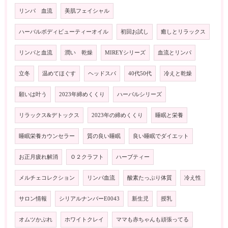
リンパ 血流
美肌フェイシャル
ハーバルボディビューティーオイル
初回お試し
癒しとリラックス
リンパと血流
潤い 乾燥
MIREYシリーズ
血流とリンパ
立冬
温めてほぐす
ヘッドスパ
40代50代
冷えと乾燥
願いは叶う
2023年締めくくり
ハーバルシリーズ
リラックス&デトックス
2023年の締めくくり
睡眠と栄養
睡眠栄養カウンセラー
質の良い睡眠
良い睡眠でダイエット
お正月疲れ解消
Ｏ２クラフト
ハーブティー
メルチェコレクション
リンパ血流
酸素たっぷり体質
冷え性
サロン情報
シリアルナンバーE0043
新生児
授乳
オムツかぶれ
ホワイトクレイ
ママも赤ちゃんも頑張ってる