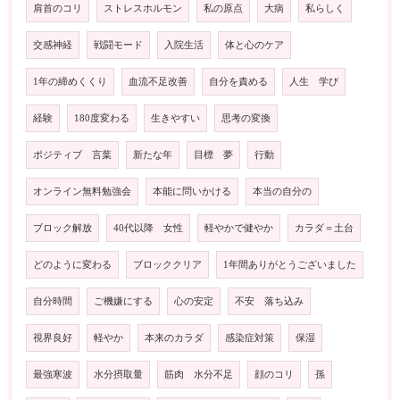
肩首のコリ
ストレスホルモン
私の原点
大病
私らしく
交感神経
戦闘モード
入院生活
体と心のケア
1年の締めくくり
血流不足改善
自分を責める
人生 学び
経験
180度変わる
生きやすい
思考の変換
ポジティブ 言葉
新たな年
目標 夢
行動
オンライン無料勉強会
本能に問いかける
本当の自分の
ブロック解放
40代以降 女性
軽やかで健やか
カラダ＝土台
どのように変わる
ブロッククリア
1年間ありがとうございました
自分時間
ご機嫌にする
心の安定
不安 落ち込み
視界良好
軽やか
本来のカラダ
感染症対策
保湿
最強寒波
水分摂取量
筋肉 水分不足
顔のコリ
孫