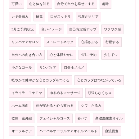
可愛い
心と体を知る
自分で自分を幸せにする
趣味
カギ針編み
解毒
目がスッキリ
視界がクリア
3月ご予約状況
良いイメージ
自己肯定感アップ
ワクワク感
リンパケアサロン
ストレートネック
心揺さぶる
行動する
自分への向き合い方
心と体軽やかに
4月ご予約
少しずつ
小さなゴール
リンパケア
自分ホメホメ
軽やかで健やかな心とカラダをつくる
心とカラダはつながっている
イライラ モヤモヤ
ゆるめるマッサージ
頑張らなくちゃ
ホーム画面
体が変わると心も変わる
シワ たるみ
乾燥 紫外線
フェイシャルコース
春バテ
高濃度酸素オイル
オーラルケア
ハーバルオーラルケアオイルマイルド
血流促進