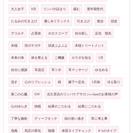
大人女子
9月
リンパの詰まり
緩む
更年期世代
たるみの引き上げ
癒し&リラックス
引き上げ
散歩
頭皮
デコルテ
占星術
ホロスコープ
自分探し
足先 指先
末端
頭ガチガチ
頭皮ぷよぷよ
末端トリートメント
本来の体
体を整える
ご機嫌
カラダを知る
1月
自分に感謝
耳温活
耳ツボ
耳マッサージ
ゆるめる
流す
心のリフレッシュ
桜
膝下〜足先
5月病
冷え取り
第二の心臓
GW
北久里浜のリンパケアサロンc-classのお客様の声
心のゆらぎ
快眠
結果のこだわる
結果にこだわる
丁寧な施術
ディープタッチ
頭の使い過ぎ
常に考え事
強風
気圧の変化
陰陽
体質タイプチェック
6つのタイプ