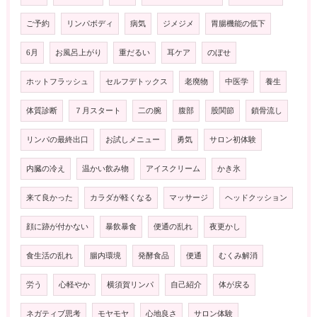
ご予約
リンパボディ
病気
ジメジメ
胃腸機能の低下
6月
お風呂上がり
重だるい
耳ケア
のぼせ
ホットフラッシュ
セルフデトックス
老廃物
中医学
養生
体質診断
７月スタート
二の腕
腹部
股関節
鎖骨流し
リンパの最終出口
お試しメニュー
勇気
サロン初体験
内臓の冷え
温かい飲み物
アイスクリーム
かき氷
来て良かった
カラダが軽くなる
マッサージ
ヘッドクッション
顔に跡が付かない
暴飲暴食
便通の乱れ
夜更かし
食生活の乱れ
腸内環境
発酵食品
便通
むくみ解消
労う
心軽やか
横須賀リンパ
自己紹介
体が戻る
ネガティブ思考
モヤモヤ
心地良さ
サロン体験