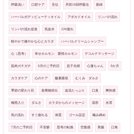
呼吸浅い
口腔ケア
舌位
丹田10回呼吸法
新緑
ハーバルボディビューティオイル
アボカドオイル
リンパの流れ
リンパの流れ促進
気血水
GW疲れ
軽やかで健やかな心とカラダ
ハーバルクリームシャンプー
心（思考）
幸せホルモン 愛情ホルモン
デコルテマッサージ
筋肉ガチガチ
6月のご予約日
息子夫婦
心蓮ちゃん
9か月
カラダケア
心のケア
酸素吸収
むくみ ダルさ
季節の変わり目
老廃物排出
血流たっぷり
口臭
爽快感
梅雨入り
ダルさ
カラダからのメッセージ
湿邪
水滞
気の流れ
すぐ疲れる
体質
ゴール設定
噛み締め
7月のご予約日
不安癖
思考の転換
空腹感
胃腸
口角