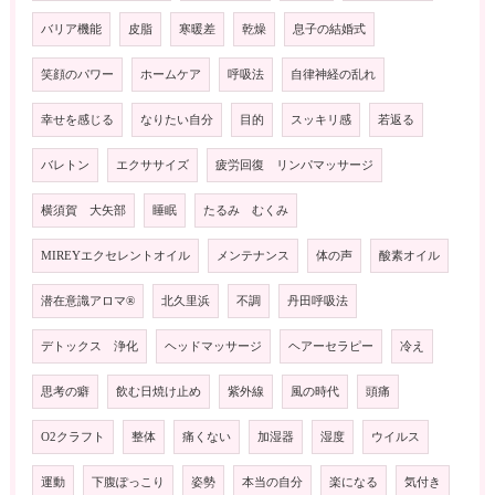
バリア機能
皮脂
寒暖差
乾燥
息子の結婚式
笑顔のパワー
ホームケア
呼吸法
自律神経の乱れ
幸せを感じる
なりたい自分
目的
スッキリ感
若返る
バレトン
エクササイズ
疲労回復 リンパマッサージ
横須賀 大矢部
睡眠
たるみ むくみ
MIREYエクセレントオイル
メンテナンス
体の声
酸素オイル
潜在意識アロマ®️
北久里浜
不調
丹田呼吸法
デトックス 浄化
ヘッドマッサージ
ヘアーセラピー
冷え
思考の癖
飲む日焼け止め
紫外線
風の時代
頭痛
O2クラフト
整体
痛くない
加湿器
湿度
ウイルス
運動
下腹ぽっこり
姿勢
本当の自分
楽になる
気付き