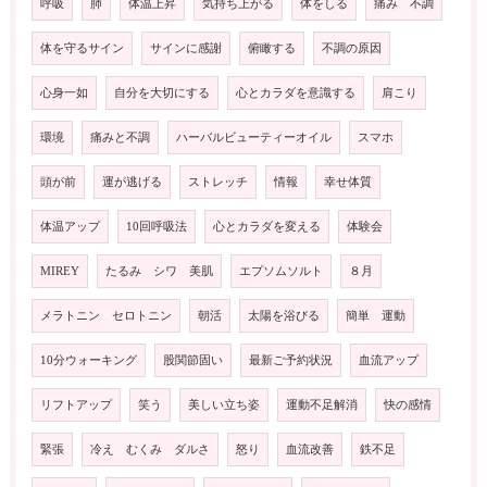
呼吸
肺
体温上昇
気持ち上がる
体をしる
痛み 不調
体を守るサイン
サインに感謝
俯瞰する
不調の原因
心身一如
自分を大切にする
心とカラダを意識する
肩こり
環境
痛みと不調
ハーバルビューティーオイル
スマホ
頭が前
運が逃げる
ストレッチ
情報
幸せ体質
体温アップ
10回呼吸法
心とカラダを変える
体験会
MIREY
たるみ シワ 美肌
エプソムソルト
８月
メラトニン セロトニン
朝活
太陽を浴びる
簡単 運動
10分ウォーキング
股関節固い
最新ご予約状況
血流アップ
リフトアップ
笑う
美しい立ち姿
運動不足解消
快の感情
緊張
冷え むくみ ダルさ
怒り
血流改善
鉄不足