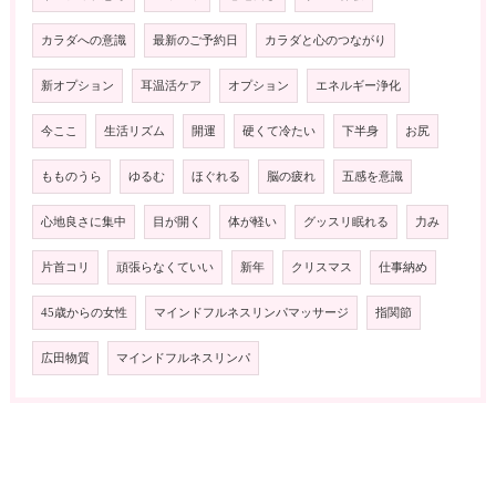
カラダへの意識
最新のご予約日
カラダと心のつながり
新オプション
耳温活ケア
オプション
エネルギー浄化
今ここ
生活リズム
開運
硬くて冷たい
下半身
お尻
もものうら
ゆるむ
ほぐれる
脳の疲れ
五感を意識
心地良さに集中
目が開く
体が軽い
グッスリ眠れる
力み
片首コリ
頑張らなくていい
新年
クリスマス
仕事納め
45歳からの女性
マインドフルネスリンパマッサージ
指関節
広田物質
マインドフルネスリンパ