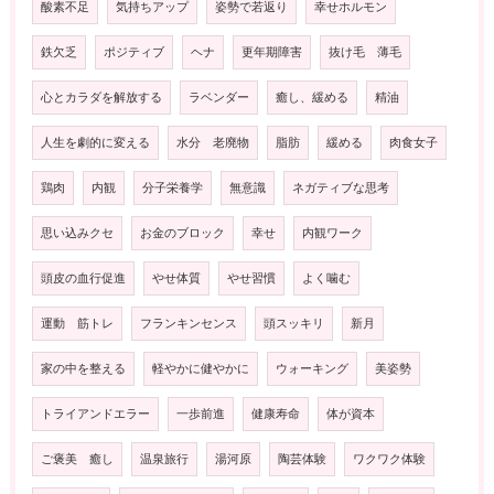
酸素不足
気持ちアップ
姿勢で若返り
幸せホルモン
鉄欠乏
ポジティブ
ヘナ
更年期障害
抜け毛 薄毛
心とカラダを解放する
ラベンダー
癒し、緩める
精油
人生を劇的に変える
水分 老廃物
脂肪
緩める
肉食女子
鶏肉
内観
分子栄養学
無意識
ネガティブな思考
思い込みクセ
お金のブロック
幸せ
内観ワーク
頭皮の血行促進
やせ体質
やせ習慣
よく噛む
運動 筋トレ
フランキンセンス
頭スッキリ
新月
家の中を整える
軽やかに健やかに
ウォーキング
美姿勢
トライアンドエラー
一歩前進
健康寿命
体が資本
ご褒美 癒し
温泉旅行
湯河原
陶芸体験
ワクワク体験