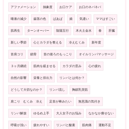
アファメーション
抽象度
お口ケア
お口のネバネバ
唾液の減少
歯茎の色
ばあば
娘
気遣い
ママはすごい
肌再生
ターンオーバー
陰陽五行
木火土金水
春
肝臓
新しい季節
心とカラダを整える
冷えむくみ
新年度
首肩コリ
鎖骨
首の後ろのもっこり
オイルリンパマッサージ
３ヶ月継続
筋肉を緩ませる
カラダの歪み
心の疲れ
自然の影響
栄養と排出力
リンパとは何か？
どうして大切なのか？
リンパ流し
胸鎖乳突筋
肩こり むくみ 冷え
足首が棒みたい
無意識の気付き
リンパ解放
ゆるめ上手
大人女子のお悩み
なかなか痩せない
呼吸が浅い
疲れやすい
リンパと酸素
筋肉痛
運動不足