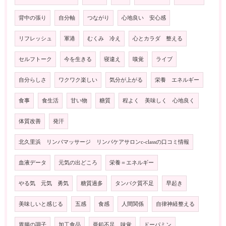
背中の張り
自分軸
つながり
心地良い 安心感
リフレッシュ
軍港
むくみ 冷え
心とカラダ 整える
セルフトーク
今を生きる
寝違え
嗅覚
ライブ
自分らしさ
ワクワク楽しい
気分が上がる
栄養 エネルギー
食事
食生活
甘い物
糖質
程よく 美味しく 心地良く
体質改善
発汗
北久里浜 リンパマッサージ リンパケアサロンc-classの口コミ情報
血液データ
元気の出どころ
栄養＝エネルギー
やる気 元気 勇気
糖質過多
タンパク質不足
早起き
美味しいと感じる
五感
食感
人間関係
自律神経整える
胃腸の調子
加工食品
亜鉛不足 味覚
ドーパミン