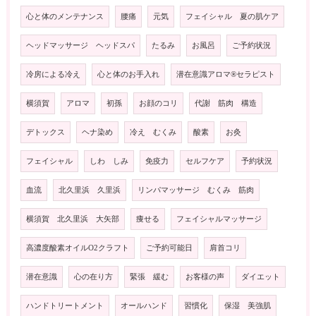
心と体のメンテナンス
腰痛
元気
フェイシャル 夏の肌ケア
ヘッドマッサージ ヘッドスパ
たるみ
お風呂
ご予約状況
冷房による冷え
心と体のお手入れ
潜在意識アロマ®️セラピスト
横須賀
アロマ
初孫
お顔のコリ
代謝 筋肉 構造
デトックス
ヘナ染め
冷え むくみ
酸素
お灸
フェイシャル
しわ しみ
免疫力
セルフケア
予約状況
血流
北久里浜 久里浜
リンパマッサージ むくみ 筋肉
横須賀 北久里浜 大矢部
痩せる
フェイシャルマッサージ
高濃度酸素オイルO2クラフト
ご予約可能日
肩首コリ
潜在意識
心の在り方
緊張 緩む
お客様の声
ダイエット
ハンドトリートメント
オールハンド
習慣化
保湿 美強肌