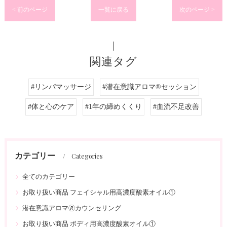
< 前のページ
一覧に戻る
次のページ >
関連タグ
#リンパマッサージ
#潜在意識アロマ®️セッション
#体と心のケア
#1年の締めくくり
#血流不足改善
カテゴリー
Categories
全てのカテゴリー
お取り扱い商品 フェイシャル用高濃度酸素オイル①
潜在意識アロマ🄬カウンセリング
お取り扱い商品 ボディ用高濃度酸素オイル①