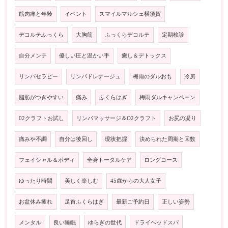
筋肉痛と年齢
イベント
スマイルマルシェ横須賀
デコルテふっくら
大胸筋
ふっくらデコルテ
定期検診
自分メンテ
優しい圧と温かい手
癒し＆デトックス
リンパセラピー
リンパドレナージュ
梅雨のダルおも
冷房
脂肪がつきやすい
痛み
ふくらはぎ
梅雨ダルキャンペーン
02クラフトお試し
リンパマッサージ＆O2クラフト
お尻の凝り
痛みや不調
自分は後回し
現状把握
決められた周期と回数
フェイシャル＆ボディ
全身トータルケア
ロングコース
ゆったり時間
美しく楽しむ
45歳からの大人女子
お盆休み疲れ
足首ふくらはぎ
最新ご予約日
正しい姿勢
メンタル
良い睡眠
ゆらぎの世代
ドライヘッドスパ