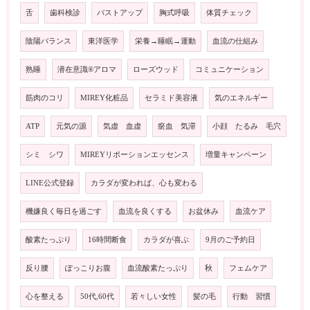
舌
歯科検診
バストアップ
胸式呼吸
体質チェック
陰陽バランス
東洋医学
栄養→睡眠→運動
血流の仕組み
熟睡
潜在意識®️アロマ
ローズウッド
コミュニケーション
筋肉のコリ
MIREY化粧品
セラミド美容液
気のエネルギー
ATP
元気の源
気虚 血虚
瘀血 気滞
小顔 たるみ 毛穴
シミ シワ
MIREYリポーションエッセンス
増量キャンペーン
LINE公式登録
カラダが変われば、心も変わる
機嫌良く毎日を過ごす
血流を良くする
お盆休み
血流ケア
酸素たっぷり
16時間断食
カラダが喜ぶ
9月のご予約日
反り腰
ぽっこりお腹
血流酸素たっぷり
秋
フェムケア
心を整える
50代,60代
若々しい女性
髪の毛
行動 習慣