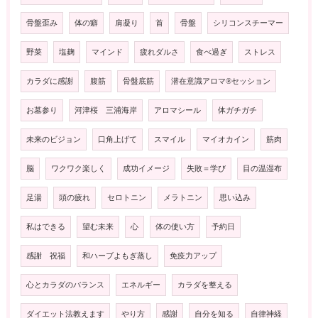
骨盤歪み
体の癖
肩凝り
首
骨盤
シリコンスチーマー
野菜
塩麹
マインド
疲れダルさ
食べ過ぎ
ストレス
カラダに感謝
腹筋
骨盤底筋
潜在意識アロマ®️セッション
お墓参り
河津桜 三浦海岸
アロマシール
体ガチガチ
未来のビジョン
口角上げて
スマイル
マイオカイン
筋肉
脳
ワクワク楽しく
成功イメージ
失敗＝学び
目の温湿布
足湯
頭の疲れ
セロトニン
メラトニン
思い込み
私はできる
望む未来
心
体の使い方
予約日
感謝 祝福
和ハーブよもぎ蒸し
免疫力アップ
心とカラダのバランス
エネルギー
カラダを整える
ダイエット法教えます
やり方
感謝
自分を知る
自律神経