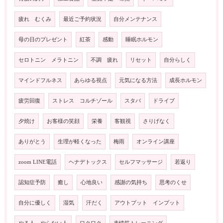
疲れ むくみ
最近ご予約状況
自分メンテナンス
母の日のプレゼント
紅茶
感動
睡眠ホルモン
セロトニン メラトニン
不調 疲れ
リセット
自分らしく
マインドフルネス
あらゆる視点
元気になる方法
成長ホルモン
疲労回復
ストレス コルチゾール
スタバ
ドライブ
夕焼け
お客様の笑顔
栄養
客観視
さりげなく
ありがとう
生理が軽くなった
梅雨
オンライン講座
zoom LINE電話
ヘナデトックス
セルフマッサージ
若返り
認知症予防
癒し
心地良い
感謝の気持ち
思考のくせ
自分に優しく
湿気
汗だく
アウトプット インプット