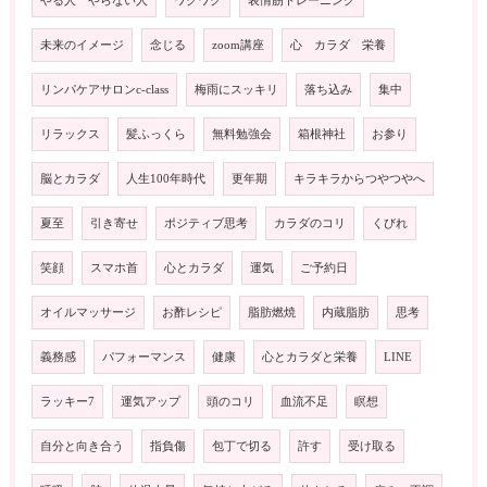
やる人 やらない人
ワクワク
表情筋トレーニング
未来のイメージ
念じる
zoom講座
心 カラダ 栄養
リンパケアサロンc-class
梅雨にスッキリ
落ち込み
集中
リラックス
髪ふっくら
無料勉強会
箱根神社
お参り
脳とカラダ
人生100年時代
更年期
キラキラからつやつやへ
夏至
引き寄せ
ポジティブ思考
カラダのコリ
くびれ
笑顔
スマホ首
心とカラダ
運気
ご予約日
オイルマッサージ
お酢レシピ
脂肪燃焼
内蔵脂肪
思考
義務感
パフォーマンス
健康
心とカラダと栄養
LINE
ラッキー7
運気アップ
頭のコリ
血流不足
瞑想
自分と向き合う
指負傷
包丁で切る
許す
受け取る