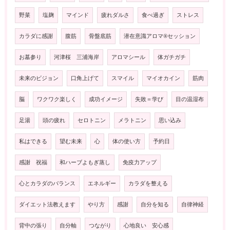
野菜
塩麹
マインド
疲れダルさ
食べ過ぎ
ストレス
カラダに感謝
腹筋
骨盤底筋
潜在意識アロマ®️セッション
お墓参り
河津桜 三浦海岸
アロマシール
体ガチガチ
未来のビジョン
口角上げて
スマイル
マイオカイン
筋肉
脳
ワクワク楽しく
成功イメージ
失敗＝学び
目の温湿布
足湯
頭の疲れ
セロトニン
メラトニン
思い込み
私はできる
望む未来
心
体の使い方
予約日
感謝 祝福
和ハーブよもぎ蒸し
免疫力アップ
心とカラダのバランス
エネルギー
カラダを整える
ダイエット法教えます
やり方
感謝
自分を知る
自律神経
背中の張り
自分軸
つながり
心地良い 安心感