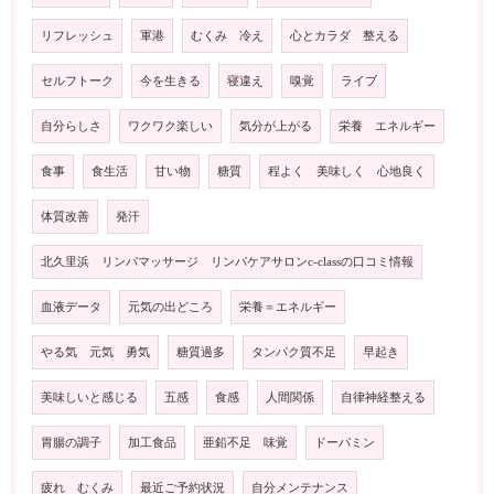
リフレッシュ
軍港
むくみ 冷え
心とカラダ 整える
セルフトーク
今を生きる
寝違え
嗅覚
ライブ
自分らしさ
ワクワク楽しい
気分が上がる
栄養 エネルギー
食事
食生活
甘い物
糖質
程よく 美味しく 心地良く
体質改善
発汗
北久里浜 リンパマッサージ リンパケアサロンc-classの口コミ情報
血液データ
元気の出どころ
栄養＝エネルギー
やる気 元気 勇気
糖質過多
タンパク質不足
早起き
美味しいと感じる
五感
食感
人間関係
自律神経整える
胃腸の調子
加工食品
亜鉛不足 味覚
ドーパミン
疲れ むくみ
最近ご予約状況
自分メンテナンス