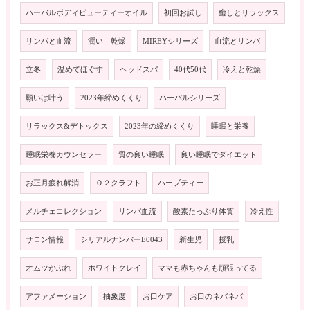
ハーバルボディビューティーオイル
初回お試し
癒しとリラックス
リンパと血流
潤い 乾燥
MIREYシリーズ
血流とリンパ
立冬
温めてほぐす
ヘッドスパ
40代50代
冷えと乾燥
願いは叶う
2023年締めくくり
ハーバルシリーズ
リラックス&デトックス
2023年の締めくくり
睡眠と栄養
睡眠栄養カウンセラー
質の良い睡眠
良い睡眠でダイエット
お正月疲れ解消
Ｏ２クラフト
ハーブティー
メルチェコレクション
リンパ血流
酸素たっぷり体質
冷え性
サロン情報
シリアルナンバーE0043
新生児
授乳
オムツかぶれ
ホワイトクレイ
ママも赤ちゃんも頑張ってる
アファメーション
抽象度
お口ケア
お口のネバネバ