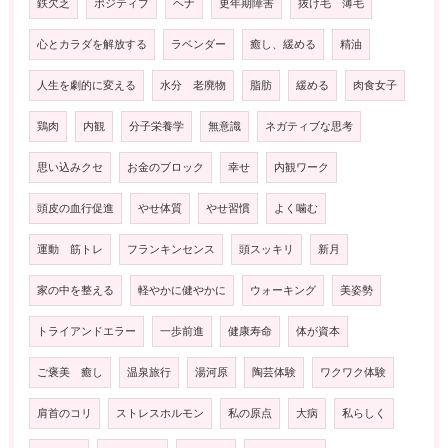
鉄欠乏
ポジティブ
ヘナ
更年期障害
抜け毛 薄毛
心とカラダを解放する
ラベンダー
癒し、緩める
精油
人生を劇的に変える
水分 老廃物
脂肪
緩める
肉食女子
鶏肉
内観
分子栄養学
無意識
ネガティブな思考
思い込みクセ
お金のブロック
幸せ
内観ワーク
頭皮の血行促進
やせ体質
やせ習慣
よく噛む
運動 筋トレ
フランキンセンス
頭スッキリ
新月
家の中を整える
軽やかに健やかに
ウォーキング
美姿勢
トライアンドエラー
一歩前進
健康寿命
体が資本
ご褒美 癒し
温泉旅行
湯河原
陶芸体験
ワクワク体験
肩首のコリ
ストレスホルモン
私の原点
大病
私らしく