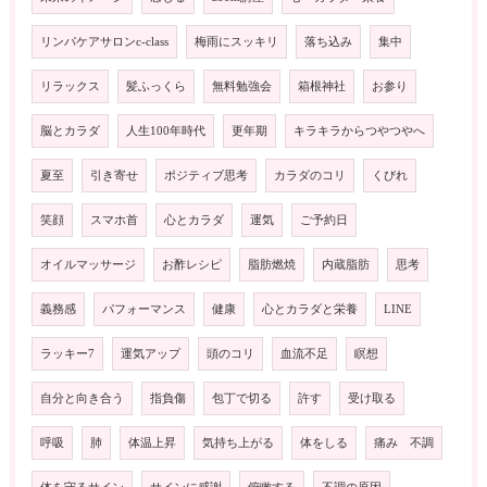
リンパケアサロンc-class
梅雨にスッキリ
落ち込み
集中
リラックス
髪ふっくら
無料勉強会
箱根神社
お参り
脳とカラダ
人生100年時代
更年期
キラキラからつやつやへ
夏至
引き寄せ
ポジティブ思考
カラダのコリ
くびれ
笑顔
スマホ首
心とカラダ
運気
ご予約日
オイルマッサージ
お酢レシピ
脂肪燃焼
内蔵脂肪
思考
義務感
パフォーマンス
健康
心とカラダと栄養
LINE
ラッキー7
運気アップ
頭のコリ
血流不足
瞑想
自分と向き合う
指負傷
包丁で切る
許す
受け取る
呼吸
肺
体温上昇
気持ち上がる
体をしる
痛み 不調