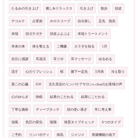
たるみの引き上げ
癒し&リラックス
引き上げ
散歩
頭皮
デコルテ
占星術
ホロスコープ
自分探し
足先 指先
末端
頭ガチガチ
頭皮ぷよぷよ
末端トリートメント
本来の体
体を整える
ご機嫌
カラダを知る
1月
自分に感謝
耳温活
耳ツボ
耳マッサージ
ゆるめる
流す
心のリフレッシュ
桜
膝下〜足先
5月病
冷え取り
第二の心臓
GW
北久里浜のリンパケアサロンc-classのお客様の声
心のゆらぎ
快眠
結果のこだわる
結果にこだわる
丁寧な施術
ディープタッチ
頭の使い過ぎ
常に考え事
強風
気圧の変化
陰陽
体質タイプチェック
6つのタイプ
ご予約
リンパボディ
病気
ジメジメ
胃腸機能の低下