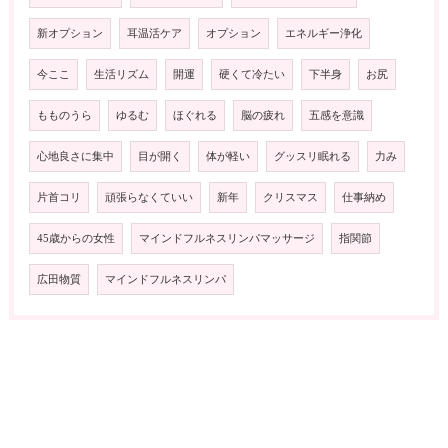
新オプション
耳温活ケア
オプション
エネルギー浄化
今ここ
生活リズム
開運
硬くて冷たい
下半身
お尻
もものうら
ゆるむ
ほぐれる
脳の疲れ
五感を意識
心地良さに集中
目が開く
体が軽い
グッスリ眠れる
力み
片首コリ
頑張らなくていい
新年
クリスマス
仕事納め
45歳からの女性
マインドフルネスリンパマッサージ
指関節
広田物質
マインドフルネスリンパ