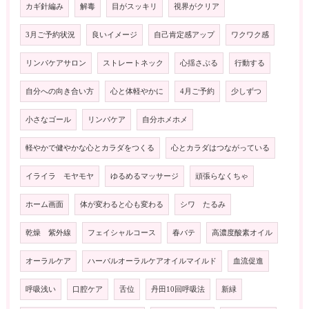
カギ針編み
解毒
目がスッキリ
視界がクリア
3月ご予約状況
良いイメージ
自己肯定感アップ
ワクワク感
リンパケアサロン
ストレートネック
心揺さぶる
行動する
自分への向き合い方
心と体軽やかに
4月ご予約
少しずつ
小さなゴール
リンパケア
自分ホメホメ
軽やかで健やかな心とカラダをつくる
心とカラダはつながっている
イライラ モヤモヤ
ゆるめるマッサージ
頑張らなくちゃ
ホーム画面
体が変わると心も変わる
シワ たるみ
乾燥 紫外線
フェイシャルコース
春バテ
高濃度酸素オイル
オーラルケア
ハーバルオーラルケアオイルマイルド
血流促進
呼吸浅い
口腔ケア
舌位
丹田10回呼吸法
新緑