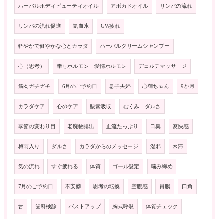
ハーバルボディビューティオイル
アボカドオイル
リンパの流れ
リンパの流れ促進
気血水
GW疲れ
軽やかで健やかな心とカラダ
ハーバルクリームシャンプー
心（思考）
幸せホルモン 愛情ホルモン
デコルテマッサージ
筋肉ガチガチ
6月のご予約日
息子夫婦
心蓮ちゃん
9か月
カラダケア
心のケア
酸素吸収
むくみ ダルさ
季節の変わり目
老廃物排出
血流たっぷり
口臭
爽快感
梅雨入り
ダルさ
カラダからのメッセージ
湿邪
水滞
気の流れ
すぐ疲れる
体質
ゴール設定
噛み締め
7月のご予約日
不安癖
思考の転換
空腹感
胃腸
口角
舌
歯科検診
バストアップ
胸式呼吸
体質チェック