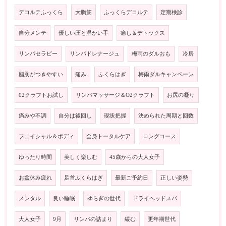
デコルテふっくら
大胸筋
ふっくらデコルテ
定期検診
自分メンテ
優しい圧と温かい手
癒し＆デトックス
リンパセラピー
リンパドレナージュ
梅雨のダルおも
冷房
脂肪がつきやすい
痛み
ふくらはぎ
梅雨ダルキャンペーン
02クラフトお試し
リンパマッサージ＆O2クラフト
お尻の凝り
痛みや不調
自分は後回し
現状把握
決められた周期と回数
フェイシャル＆ボディ
全身トータルケア
ロングコース
ゆったり時間
美しく楽しむ
45歳からの大人女子
お盆休み疲れ
足首ふくらはぎ
最新ご予約日
正しい姿勢
メンタル
良い睡眠
ゆらぎの世代
ドライヘッドスパ
大人女子
9月
リンパの詰まり
緩む
更年期世代