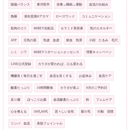
陰陽バランス
東洋医学
栄養→睡眠→運動
血流の仕組み
熟睡
潜在意識®️アロマ
ローズウッド
コミュニケーション
筋肉のコリ
MIREY化粧品
セラミド美容液
気のエネルギー
ATP
元気の源
気虚 血虚
瘀血 気滞
小顔 たるみ 毛穴
シミ シワ
MIREYリポーションエッセンス
増量キャンペーン
LINE公式登録
カラダが変われば、心も変わる
機嫌良く毎日を過ごす
血流を良くする
お盆休み
血流ケア
酸素たっぷり
16時間断食
カラダが喜ぶ
9月のご予約日
反り腰
ぽっこりお腹
血流酸素たっぷり
秋
フェムケア
心を整える
50代,60代
若々しい女性
髪の毛
行動 習慣
リンパ 血流
美肌フェイシャル