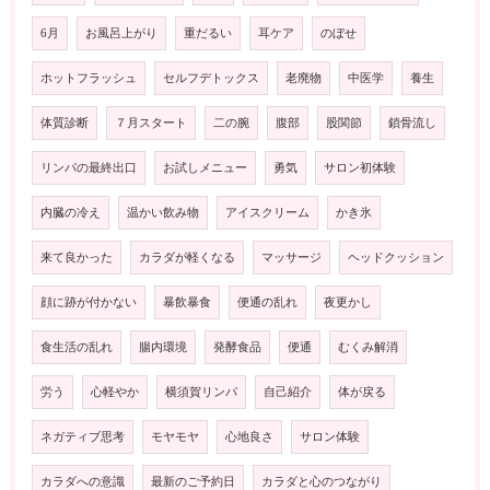
6月
お風呂上がり
重だるい
耳ケア
のぼせ
ホットフラッシュ
セルフデトックス
老廃物
中医学
養生
体質診断
７月スタート
二の腕
腹部
股関節
鎖骨流し
リンパの最終出口
お試しメニュー
勇気
サロン初体験
内臓の冷え
温かい飲み物
アイスクリーム
かき氷
来て良かった
カラダが軽くなる
マッサージ
ヘッドクッション
顔に跡が付かない
暴飲暴食
便通の乱れ
夜更かし
食生活の乱れ
腸内環境
発酵食品
便通
むくみ解消
労う
心軽やか
横須賀リンパ
自己紹介
体が戻る
ネガティブ思考
モヤモヤ
心地良さ
サロン体験
カラダへの意識
最新のご予約日
カラダと心のつながり