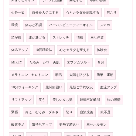
体を守るサイン
サインに感謝
俯瞰する
不調の原因
心身一如
自分を大切にする
心とカラダを意識する
肩こり
環境
痛みと不調
ハーバルビューティーオイル
スマホ
頭が前
運が逃げる
ストレッチ
情報
幸せ体質
体温アップ
10回呼吸法
心とカラダを変える
体験会
MIREY
たるみ シワ 美肌
エプソムソルト
８月
メラトニン セロトニン
朝活
太陽を浴びる
簡単 運動
10分ウォーキング
股関節固い
最新ご予約状況
血流アップ
リフトアップ
笑う
美しい立ち姿
運動不足解消
快の感情
緊張
冷え むくみ ダルさ
怒り
血流改善
鉄不足
酸素不足
気持ちアップ
姿勢で若返り
幸せホルモン