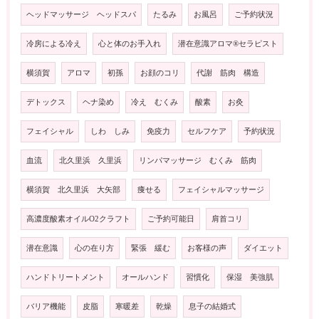
ヘッドマッサージ ヘッドスパ
たるみ
お風呂
ご予約状況
冷房による冷え
心と体のお手入れ
潜在意識アロマ®️セラピスト
横須賀
アロマ
初孫
お顔のコリ
代謝 筋肉 構造
デトックス
ヘナ染め
冷え むくみ
酸素
お灸
フェイシャル
しわ しみ
免疫力
セルフケア
予約状況
血流
北久里浜 久里浜
リンパマッサージ むくみ 筋肉
横須賀 北久里浜 大矢部
痩せる
フェイシャルマッサージ
高濃度酸素オイルO2クラフト
ご予約可能日
肩首コリ
潜在意識
心の在り方
緊張 緩む
お客様の声
ダイエット
ハンドトリートメント
オールハンド
習慣化
保湿 美強肌
バリア機能
皮脂
寒暖差
乾燥
息子の結婚式