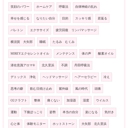
笑顔のパワー
ホームケア
呼吸法
自律神経の乱れ
幸せを感じる
なりたい自分
目的
スッキリ感
若返る
バレトン
エクササイズ
疲労回復 リンパマッサージ
横須賀 大矢部
睡眠
たるみ むくみ
MIREYエクセレントオイル
メンテナンス
体の声
酸素オイル
潜在意識アロマ®️
北久里浜
不調
丹田呼吸法
デトックス 浄化
ヘッドマッサージ
ヘアーセラピー
冷え
思考の癖
飲む日焼け止め
紫外線
風の時代
頭痛
O2クラフト
整体
痛くない
加湿器
湿度
ウイルス
運動
下腹ぽっこり
姿勢
本当の自分
楽になる
気付き
心と体
体験モニター
ホットストーン
大矢部 北久里浜