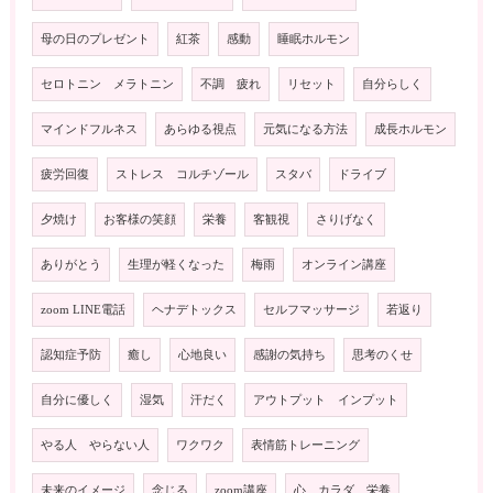
母の日のプレゼント
紅茶
感動
睡眠ホルモン
セロトニン メラトニン
不調 疲れ
リセット
自分らしく
マインドフルネス
あらゆる視点
元気になる方法
成長ホルモン
疲労回復
ストレス コルチゾール
スタバ
ドライブ
夕焼け
お客様の笑顔
栄養
客観視
さりげなく
ありがとう
生理が軽くなった
梅雨
オンライン講座
zoom LINE電話
ヘナデトックス
セルフマッサージ
若返り
認知症予防
癒し
心地良い
感謝の気持ち
思考のくせ
自分に優しく
湿気
汗だく
アウトプット インプット
やる人 やらない人
ワクワク
表情筋トレーニング
未来のイメージ
念じる
zoom講座
心 カラダ 栄養