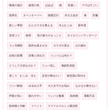
唾液の減少
歯茎の色
ばあば
娘
気遣い
ママはすごい
肌再生
ターンオーバー
陰陽五行
木火土金水
春
肝臓
新しい季節
心とカラダを整える
冷えむくみ
新年度
首肩コリ
鎖骨
首の後ろのもっこり
オイルリンパマッサージ
３ヶ月継続
筋肉を緩ませる
カラダの歪み
心の疲れ
自然の影響
栄養と排出力
リンパとは何か？
どうして大切なのか？
リンパ流し
胸鎖乳突筋
肩こり むくみ 冷え
足首が棒みたい
無意識の気付き
リンパ解放
ゆるめ上手
大人女子のお悩み
なかなか痩せない
呼吸が浅い
疲れやすい
リンパと酸素
筋肉痛
運動不足
筋肉痛と年齢
イベント
スマイルマルシェ横須賀