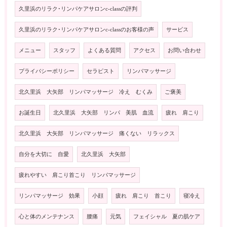
久里浜のリラク･リンパケアサロンc-classの評判
久里浜のリラク･リンパケアサロンc-classのお客様の声
サービス
メニュー
スタッフ
よくある質問
アクセス
お問い合わせ
プライバシーポリシー
セラピスト
リンパマッサージ
北久里浜 大矢部 リンパマッサージ 冷え むくみ
ご褒美
お誕生日
北久里浜 大矢部 リンパ 美肌 血流
疲れ 肩こり
北久里浜 大矢部 リンパマッサージ 痛くない リラックス
自分を大切に 自愛
北久里浜 大矢部
疲れやすい 肩こり首こり リンパマッサージ
リンパマッサージ 効果
小顔
疲れ 肩こり 首こり
寝冷え
心と体のメンテナンス
腰痛
元気
フェイシャル 夏の肌ケア