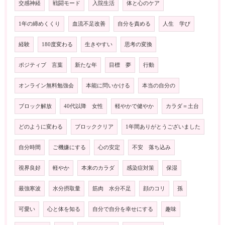
交感神経
戦闘モード
入院生活
体と心のケア
1年の締めくくり
血流不足改善
自分を責める
人生 学び
経験
180度変わる
生きやすい
思考の変換
ポジティブ 言葉
新たな年
目標 夢
行動
オンライン無料勉強会
本能に問いかける
本当の自分の
ブロック解放
40代以降 女性
軽やかで健やか
カラダ＝土台
どのように変わる
ブロッククリア
1年間ありがとうございました
自分時間
ご機嫌にする
心の安定
不安 落ち込み
視界良好
軽やか
本来のカラダ
感染症対策
保湿
最強寒波
水分摂取量
筋肉 水分不足
顔のコリ
孫
可愛い
心と体を知る
自分で自分を幸せにする
趣味