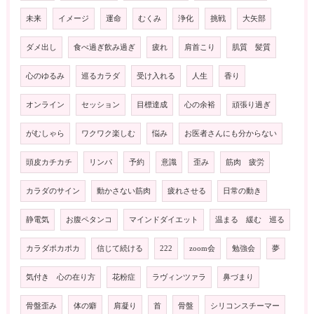
未来
イメージ
運命
むくみ
浄化
挑戦
大矢部
ダメ出し
食べ過ぎ飲み過ぎ
疲れ
肩首こり
肌質 髪質
心のゆるみ
巡るカラダ
受け入れる
人生
香り
オンライン
セッション
目標達成
心の余裕
頑張り過ぎ
がむしゃら
ワクワク楽しむ
悩み
お医者さんにも分からない
頭皮カチカチ
リンパ
予約
意識
歪み
筋肉 疲労
カラダのサイン
動かさない筋肉
疲れさせる
日常の動き
静電気
お腹ペタンコ
マインドダイエット
温まる 緩む 巡る
カラダポカポカ
信じて続ける
222
zoom会
勉強会
夢
気付き 心の在り方
花粉症
ラヴィンツァラ
鼻づまり
骨盤歪み
体の癖
肩凝り
首
骨盤
シリコンスチーマー