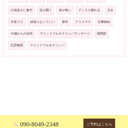
心地良さに集中
目が開く
体が軽い
グッスリ眠れる
力み
片首コリ
頑張らなくていい
新年
クリスマス
仕事納め
45歳からの女性
マインドフルネスリンパマッサージ
指関節
広田物質
マインドフルネスリンパ
090-8049-2348
ご予約はこちら