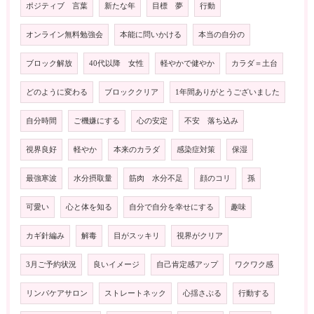
ポジティブ 言葉
新たな年
目標 夢
行動
オンライン無料勉強会
本能に問いかける
本当の自分の
ブロック解放
40代以降 女性
軽やかで健やか
カラダ＝土台
どのように変わる
ブロッククリア
1年間ありがとうございました
自分時間
ご機嫌にする
心の安定
不安 落ち込み
視界良好
軽やか
本来のカラダ
感染症対策
保湿
最強寒波
水分摂取量
筋肉 水分不足
顔のコリ
孫
可愛い
心と体を知る
自分で自分を幸せにする
趣味
カギ針編み
解毒
目がスッキリ
視界がクリア
3月ご予約状況
良いイメージ
自己肯定感アップ
ワクワク感
リンパケアサロン
ストレートネック
心揺さぶる
行動する