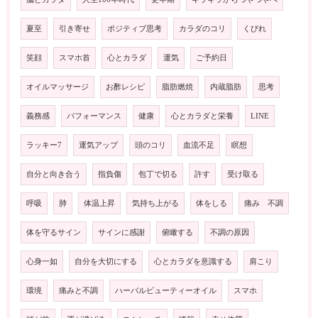
夏至
引き寄せ
ポジティブ思考
カラダのコリ
くびれ
笑顔
スマホ首
心とカラダ
運気
ご予約日
オイルマッサージ
お酢レシピ
脂肪燃焼
内蔵脂肪
思考
義務感
パフォーマンス
健康
心とカラダと栄養
LINE
ラッキー7
運気アップ
頭のコリ
血流不足
瞑想
自分と向き合う
指負傷
包丁で切る
許す
受け取る
呼吸
肺
体温上昇
気持ち上がる
体をしる
痛み 不調
体を守るサイン
サインに感謝
俯瞰する
不調の原因
心身一如
自分を大切にする
心とカラダを意識する
肩こり
環境
痛みと不調
ハーバルビューティーオイル
スマホ