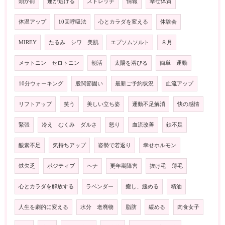
頭が前
運が逃げる
ストレッチ
情報
幸せ体質
体温アップ
10回呼吸法
心とカラダを変える
体験会
MIREY
たるみ シワ 美肌
エプソムソルト
８月
メラトニン セロトニン
朝活
太陽を浴びる
簡単 運動
10分ウォーキング
股関節固い
最新ご予約状況
血流アップ
リフトアップ
笑う
美しい立ち姿
運動不足解消
快の感情
緊張
冷え むくみ ダルさ
怒り
血流改善
鉄不足
酸素不足
気持ちアップ
姿勢で若返り
幸せホルモン
鉄欠乏
ポジティブ
ヘナ
更年期障害
抜け毛 薄毛
心とカラダを解放する
ラベンダー
癒し、緩める
精油
人生を劇的に変える
水分 老廃物
脂肪
緩める
肉食女子