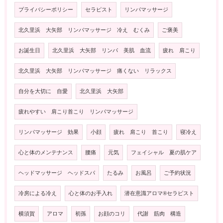
プライバシーポリシー
セラピスト
リンパマッサージ
北久里浜 大矢部 リンパマッサージ 冷え むくみ
ご褒美
お誕生日
北久里浜 大矢部 リンパ 美肌 血流
疲れ 肩こり
北久里浜 大矢部 リンパマッサージ 痛くない リラックス
自分を大切に 自愛
北久里浜 大矢部
疲れやすい 肩こり首こり リンパマッサージ
リンパマッサージ 効果
小顔
疲れ 肩こり 首こり
寝冷え
心と体のメンテナンス
腰痛
元気
フェイシャル 夏の肌ケア
ヘッドマッサージ ヘッドスパ
たるみ
お風呂
ご予約状況
冷房による冷え
心と体のお手入れ
潜在意識アロマ®️セラピスト
横須賀
アロマ
初孫
お顔のコリ
代謝 筋肉 構造