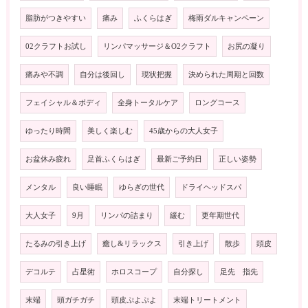
脂肪がつきやすい
痛み
ふくらはぎ
梅雨ダルキャンペーン
02クラフトお試し
リンパマッサージ＆O2クラフト
お尻の凝り
痛みや不調
自分は後回し
現状把握
決められた周期と回数
フェイシャル＆ボディ
全身トータルケア
ロングコース
ゆったり時間
美しく楽しむ
45歳からの大人女子
お盆休み疲れ
足首ふくらはぎ
最新ご予約日
正しい姿勢
メンタル
良い睡眠
ゆらぎの世代
ドライヘッドスパ
大人女子
9月
リンパの詰まり
緩む
更年期世代
たるみの引き上げ
癒し&リラックス
引き上げ
散歩
頭皮
デコルテ
占星術
ホロスコープ
自分探し
足先 指先
末端
頭ガチガチ
頭皮ぷよぷよ
末端トリートメント