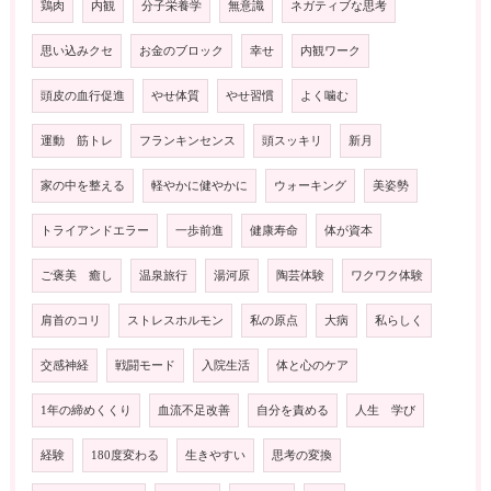
鶏肉
内観
分子栄養学
無意識
ネガティブな思考
思い込みクセ
お金のブロック
幸せ
内観ワーク
頭皮の血行促進
やせ体質
やせ習慣
よく噛む
運動 筋トレ
フランキンセンス
頭スッキリ
新月
家の中を整える
軽やかに健やかに
ウォーキング
美姿勢
トライアンドエラー
一歩前進
健康寿命
体が資本
ご褒美 癒し
温泉旅行
湯河原
陶芸体験
ワクワク体験
肩首のコリ
ストレスホルモン
私の原点
大病
私らしく
交感神経
戦闘モード
入院生活
体と心のケア
1年の締めくくり
血流不足改善
自分を責める
人生 学び
経験
180度変わる
生きやすい
思考の変換