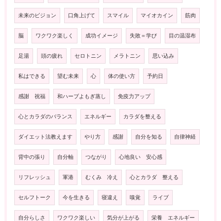
未来のビジョン
口角上げて
スマイル
マイオカイン
筋肉
脳
ワクワク楽しく
成功イメージ
失敗＝学び
目の温湿布
足湯
頭の疲れ
セロトニン
メラトニン
思い込み
私はできる
望む未来
心
体の使い方
予約日
感謝 祝福
和ハーブよもぎ蒸し
免疫力アップ
心とカラダのバランス
エネルギー
カラダを整える
ダイエット法教えます
やり方
感謝
自分を知る
自律神経
背中の張り
自分軸
つながり
心地良い 安心感
リフレッシュ
軍港
むくみ 冷え
心とカラダ 整える
セルフトーク
今を生きる
寝違え
嗅覚
ライブ
自分らしさ
ワクワク楽しい
気分が上がる
栄養 エネルギー