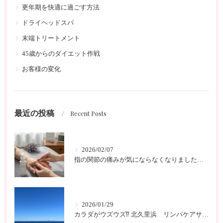
更年期を快適に過ごす方法
ドライヘッドスパ
末端トリートメント
45歳からのダイエット作戦
お客様の変化
最近の投稿
Recent Posts
2026/02/07
指の関節の痛みが気にならなくなりました 北久里浜 リンパケアサロンc-class
2026/01/29
カラダがウズウズ⁉️ 北久里浜 リンパケアサロンc-class