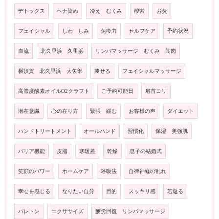
デトックス
ヘナ染め
冷え むくみ
酸素
お灸
フェイシャル
しわ しみ
免疫力
セルフケア
予約状況
血流
北久里浜 久里浜
リンパマッサージ むくみ 筋肉
横須賀 北久里浜 大矢部
痩せる
フェイシャルマッサージ
高濃度酸素オイルO2クラフト
ご予約可能日
肩首コリ
潜在意識
心の在り方
緊張 緩む
お客様の声
ダイエット
ハンドトリートメント
オールハンド
習慣化
保湿 美強肌
バリア機能
皮脂
寒暖差
乾燥
息子の結婚式
笑顔のパワー
ホームケア
呼吸法
自律神経の乱れ
幸せを感じる
なりたい自分
目的
スッキリ感
若返る
バレトン
エクササイズ
疲労回復 リンパマッサージ