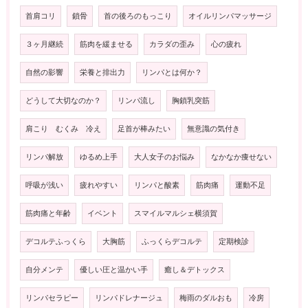
首肩コリ
鎖骨
首の後ろのもっこり
オイルリンパマッサージ
３ヶ月継続
筋肉を緩ませる
カラダの歪み
心の疲れ
自然の影響
栄養と排出力
リンパとは何か？
どうして大切なのか？
リンパ流し
胸鎖乳突筋
肩こり むくみ 冷え
足首が棒みたい
無意識の気付き
リンパ解放
ゆるめ上手
大人女子のお悩み
なかなか痩せない
呼吸が浅い
疲れやすい
リンパと酸素
筋肉痛
運動不足
筋肉痛と年齢
イベント
スマイルマルシェ横須賀
デコルテふっくら
大胸筋
ふっくらデコルテ
定期検診
自分メンテ
優しい圧と温かい手
癒し＆デトックス
リンパセラピー
リンパドレナージュ
梅雨のダルおも
冷房