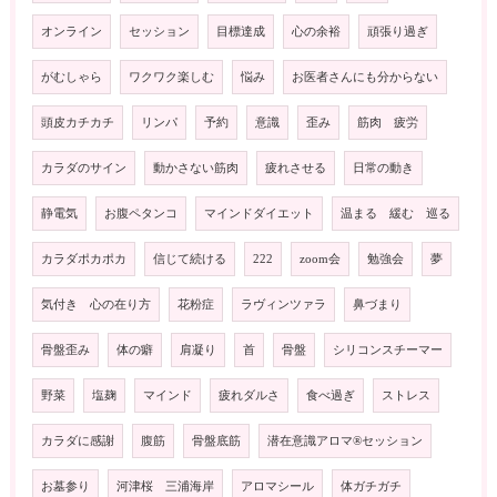
オンライン
セッション
目標達成
心の余裕
頑張り過ぎ
がむしゃら
ワクワク楽しむ
悩み
お医者さんにも分からない
頭皮カチカチ
リンパ
予約
意識
歪み
筋肉 疲労
カラダのサイン
動かさない筋肉
疲れさせる
日常の動き
静電気
お腹ペタンコ
マインドダイエット
温まる 緩む 巡る
カラダポカポカ
信じて続ける
222
zoom会
勉強会
夢
気付き 心の在り方
花粉症
ラヴィンツァラ
鼻づまり
骨盤歪み
体の癖
肩凝り
首
骨盤
シリコンスチーマー
野菜
塩麹
マインド
疲れダルさ
食べ過ぎ
ストレス
カラダに感謝
腹筋
骨盤底筋
潜在意識アロマ®️セッション
お墓参り
河津桜 三浦海岸
アロマシール
体ガチガチ