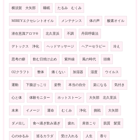
横須賀 大矢部
睡眠
たるみ むくみ
MIREYエクセレントオイル
メンテナンス
体の声
酸素オイル
潜在意識アロマ®️
北久里浜
不調
丹田呼吸法
デトックス 浄化
ヘッドマッサージ
ヘアーセラピー
冷え
思考の癖
飲む日焼け止め
紫外線
風の時代
頭痛
O2クラフト
整体
痛くない
加湿器
湿度
ウイルス
運動
下腹ぽっこり
姿勢
本当の自分
楽になる
気付き
心と体
体験モニター
ホットストーン
大矢部 北久里浜
未来
イメージ
運命
むくみ
浄化
挑戦
大矢部
ダメ出し
食べ過ぎ飲み過ぎ
疲れ
肩首こり
肌質 髪質
心のゆるみ
巡るカラダ
受け入れる
人生
香り