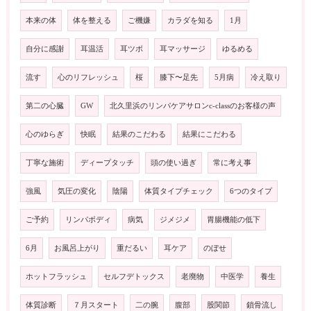
本来の体
体を整える
ご機嫌
カラダを知る
1月
自分に感謝
耳温活
耳ツボ
耳マッサージ
ゆるめる
流す
心のリフレッシュ
桜
膝下〜足先
5月病
冷え取り
第二の心臓
GW
北久里浜のリンパケアサロンc-classのお客様の声
心のゆらぎ
快眠
結果のこだわる
結果にこだわる
丁寧な施術
ディープタッチ
頭の使い過ぎ
常に考え事
強風
気圧の変化
陰陽
体質タイプチェック
6つのタイプ
ご予約
リンパボディ
病気
ジメジメ
胃腸機能の低下
6月
お風呂上がり
重だるい
耳ケア
のぼせ
ホットフラッシュ
セルフデトックス
老廃物
中医学
養生
体質診断
７月スタート
二の腕
腹部
股関節
鎖骨流し