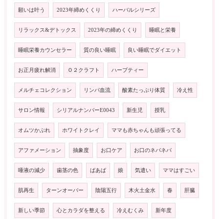
願いは叶う
2023年締めくくり
ハーバルシリーズ
リラックス&デトックス
2023年の締めくくり
睡眠と栄養
睡眠栄養カウンセラー
質の良い睡眠
良い睡眠でダイエット
お正月疲れ解消
Ｏ２クラフト
ハーブティー
メルチェコレクション
リンパ血流
酸素たっぷり体質
冷え性
サロン情報
シリアルナンバーE0043
新生児
授乳
オムツかぶれ
ホワイトクレイ
ママも赤ちゃんも頑張ってる
アファメーション
抽象度
お口ケア
お口のネバネバ
唾液の減少
歯茎の色
ばあば
娘
気遣い
ママはすごい
肌再生
ターンオーバー
陰陽五行
木火土金水
春
肝臓
新しい季節
心とカラダを整える
冷えむくみ
新年度