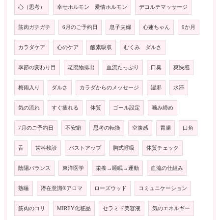
心（思考）
幸せホルモン 愛情ホルモン
デコルテマッサージ
筋肉ガチガチ
6月のご予約日
息子夫婦
心蓮ちゃん
9か月
カラダケア
心のケア
酸素吸収
むくみ ダルさ
季節の変わり目
老廃物排出
血流たっぷり
口臭
爽快感
梅雨入り
ダルさ
カラダからのメッセージ
湿邪
水滞
気の流れ
すぐ疲れる
体質
ゴール設定
噛み締め
7月のご予約日
不安癖
思考の転換
空腹感
胃腸
口角
舌
歯科検診
バストアップ
胸式呼吸
体質チェック
陰陽バランス
東洋医学
栄養→睡眠→運動
血流の仕組み
熟睡
潜在意識®️アロマ
ローズウッド
コミュニケーション
筋肉のコリ
MIREY化粧品
セラミド美容液
気のエネルギー