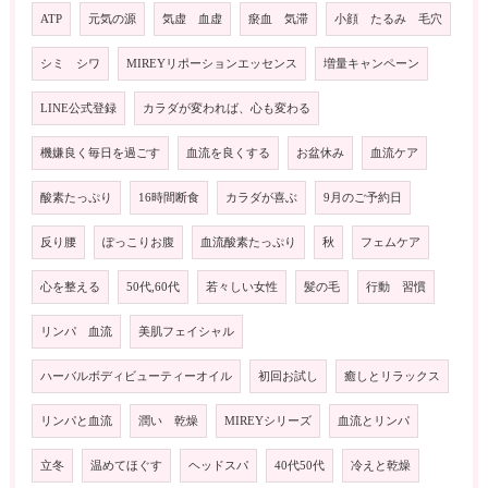
ATP
元気の源
気虚 血虚
瘀血 気滞
小顔 たるみ 毛穴
シミ シワ
MIREYリポーションエッセンス
増量キャンペーン
LINE公式登録
カラダが変われば、心も変わる
機嫌良く毎日を過ごす
血流を良くする
お盆休み
血流ケア
酸素たっぷり
16時間断食
カラダが喜ぶ
9月のご予約日
反り腰
ぽっこりお腹
血流酸素たっぷり
秋
フェムケア
心を整える
50代,60代
若々しい女性
髪の毛
行動 習慣
リンパ 血流
美肌フェイシャル
ハーバルボディビューティーオイル
初回お試し
癒しとリラックス
リンパと血流
潤い 乾燥
MIREYシリーズ
血流とリンパ
立冬
温めてほぐす
ヘッドスパ
40代50代
冷えと乾燥