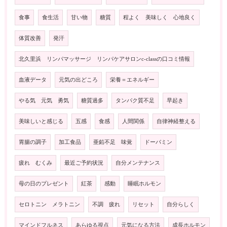
食事
食生活
甘い物
糖質
程よく 美味しく 心地良く
体質改善
発汗
北久里浜 リンパマッサージ リンパケアサロンc-classの口コミ情報
血液データ
元気の出どころ
栄養＝エネルギー
やる気 元気 勇気
糖質過多
タンパク質不足
早起き
美味しいと感じる
五感
食感
人間関係
自律神経整える
胃腸の調子
加工食品
亜鉛不足 味覚
ドーパミン
疲れ むくみ
最近ご予約状況
自分メンテナンス
母の日のプレゼント
紅茶
感動
睡眠ホルモン
セロトニン メラトニン
不調 疲れ
リセット
自分らしく
マインドフルネス
あらゆる視点
元気になる方法
成長ホルモン