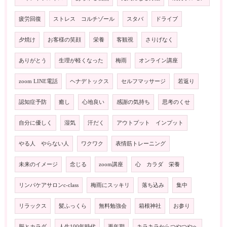
疲労回復
ストレス コルチゾール
スタバ
ドライブ
夕焼け
お客様の笑顔
栄養
客観視
さりげなく
ありがとう
生理が軽くなった
梅雨
オンライン講座
zoom LINE電話
ヘナデトックス
セルフマッサージ
若返り
認知症予防
癒し
心地良い
感謝の気持ち
思考のくせ
自分に優しく
湿気
汗だく
アウトプット インプット
やる人 やらない人
ワクワク
表情筋トレーニング
未来のイメージ
念じる
zoom講座
心 カラダ 栄養
リンパケアサロンc-class
梅雨にスッキリ
落ち込み
集中
リラックス
髪ふっくら
無料勉強会
箱根神社
お参り
脳とカラダ
人生100年時代
更年期
キラキラからつやつやへ