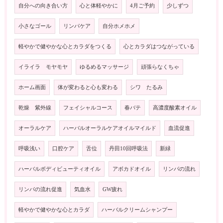
自分への向き合い方
心と体軽やかに
4月ご予約
少しずつ
小さなゴール
リンパケア
自分ホメホメ
軽やかで健やかな心とカラダをつくる
心とカラダはつながっている
イライラ モヤモヤ
ゆるめるマッサージ
頑張らなくちゃ
ホーム画面
体が変わると心も変わる
シワ たるみ
乾燥 紫外線
フェイシャルコース
春バテ
高濃度酸素オイル
オーラルケア
ハーバルオーラルケアオイルマイルド
血流促進
呼吸浅い
口腔ケア
舌位
丹田10回呼吸法
新緑
ハーバルボディビューティオイル
アボカドオイル
リンパの流れ
リンパの流れ促進
気血水
GW疲れ
軽やかで健やかな心とカラダ
ハーバルクリームシャンプー