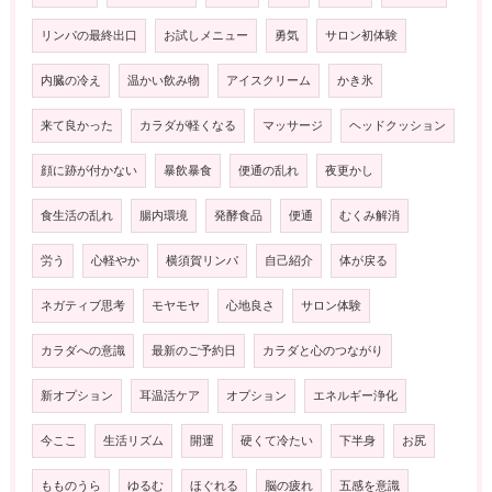
リンパの最終出口
お試しメニュー
勇気
サロン初体験
内臓の冷え
温かい飲み物
アイスクリーム
かき氷
来て良かった
カラダが軽くなる
マッサージ
ヘッドクッション
顔に跡が付かない
暴飲暴食
便通の乱れ
夜更かし
食生活の乱れ
腸内環境
発酵食品
便通
むくみ解消
労う
心軽やか
横須賀リンパ
自己紹介
体が戻る
ネガティブ思考
モヤモヤ
心地良さ
サロン体験
カラダへの意識
最新のご予約日
カラダと心のつながり
新オプション
耳温活ケア
オプション
エネルギー浄化
今ここ
生活リズム
開運
硬くて冷たい
下半身
お尻
もものうら
ゆるむ
ほぐれる
脳の疲れ
五感を意識