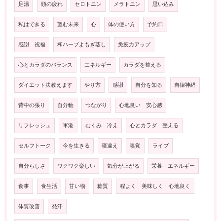
足湯
頭の疲れ
セロトニン
メラトニン
思い込み
私はできる
望む未来
心
体の使い方
予約日
感謝 祝福
和ハーブよもぎ蒸し
免疫力アップ
心とカラダのバランス
エネルギー
カラダを整える
ダイエット法教えます
やり方
感謝
自分を知る
自律神経
背中の張り
自分軸
つながり
心地良い 安心感
リフレッシュ
軍港
むくみ 冷え
心とカラダ 整える
セルフトーク
今を生きる
寝違え
嗅覚
ライブ
自分らしさ
ワクワク楽しい
気分が上がる
栄養 エネルギー
食事
食生活
甘い物
糖質
程よく 美味しく 心地良く
体質改善
発汗