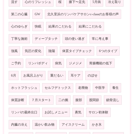
流す
心のリフレッシュ
桜
膝下〜足先
5月病
冷え取り
第二の心臓
GW
北久里浜のリンパケアサロンc-classのお客様の声
心のゆらぎ
快眠
結果のこだわる
結果にこだわる
丁寧な施術
ディープタッチ
頭の使い過ぎ
常に考え事
強風
気圧の変化
陰陽
体質タイプチェック
6つのタイプ
ご予約
リンパボディ
病気
ジメジメ
胃腸機能の低下
6月
お風呂上がり
重だるい
耳ケア
のぼせ
ホットフラッシュ
セルフデトックス
老廃物
中医学
養生
体質診断
７月スタート
二の腕
腹部
股関節
鎖骨流し
リンパの最終出口
お試しメニュー
勇気
サロン初体験
内臓の冷え
温かい飲み物
アイスクリーム
かき氷