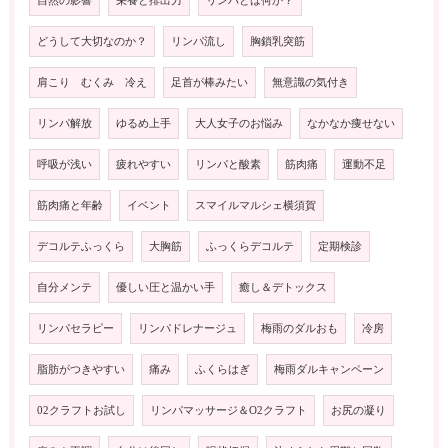
自然の影響
栄養と排出力
リンパとは何か？
どうして大切なのか？
リンパ流し
胸鎖乳突筋
肩こり むくみ 冷え
足首が棒みたい
無意識の気付き
リンパ解放
ゆるめ上手
大人女子のお悩み
なかなか痩せない
呼吸が浅い
疲れやすい
リンパと酸素
筋肉痛
運動不足
筋肉痛と年齢
イベント
スマイルマルシェ横須賀
デコルテふっくら
大胸筋
ふっくらデコルテ
定期検診
自分メンテ
優しい圧と温かい手
癒し＆デトックス
リンパセラピー
リンパドレナージュ
梅雨のダルおも
冷房
脂肪がつきやすい
痛み
ふくらはぎ
梅雨ダルキャンペーン
02クラフトお試し
リンパマッサージ＆O2クラフト
お尻の凝り