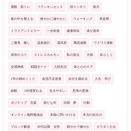
運動 筋トレ
フランキンセンス
頭スッキリ
新月
家の中を整える
軽やかに健やかに
ウォーキング
美姿勢
トライアンドエラー
一歩前進
健康寿命
体が資本
ご褒美 癒し
温泉旅行
湯河原
陶芸体験
ワクワク体験
肩首のコリ
ストレスホルモン
私の原点
大病
私らしく
交感神経
戦闘モード
入院生活
体と心のケア
1年の締めくくり
血流不足改善
自分を責める
人生 学び
経験
180度変わる
生きやすい
思考の変換
ポジティブ 言葉
新たな年
目標 夢
行動
オンライン無料勉強会
本能に問いかける
本当の自分の
ブロック解放
40代以降 女性
軽やかで健やか
カラダ＝土台