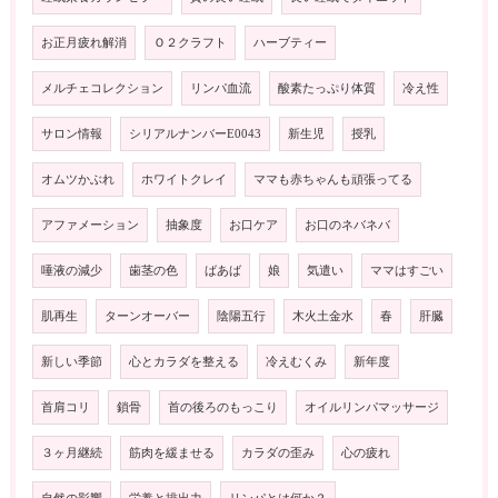
お正月疲れ解消
Ｏ２クラフト
ハーブティー
メルチェコレクション
リンパ血流
酸素たっぷり体質
冷え性
サロン情報
シリアルナンバーE0043
新生児
授乳
オムツかぶれ
ホワイトクレイ
ママも赤ちゃんも頑張ってる
アファメーション
抽象度
お口ケア
お口のネバネバ
唾液の減少
歯茎の色
ばあば
娘
気遣い
ママはすごい
肌再生
ターンオーバー
陰陽五行
木火土金水
春
肝臓
新しい季節
心とカラダを整える
冷えむくみ
新年度
首肩コリ
鎖骨
首の後ろのもっこり
オイルリンパマッサージ
３ヶ月継続
筋肉を緩ませる
カラダの歪み
心の疲れ