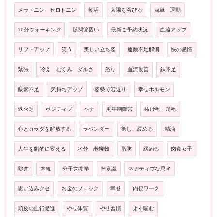
メラトニン セロトニン
朝活
太陽を浴びる
簡単 運動
10分ウォーキング
股関節固い
最新ご予約状況
血流アップ
リフトアップ
笑う
美しい立ち姿
運動不足解消
快の感情
緊張
冷え むくみ ダルさ
怒り
血流改善
鉄不足
酸素不足
気持ちアップ
姿勢で若返り
幸せホルモン
鉄欠乏
ポジティブ
ヘナ
更年期障害
抜け毛 薄毛
心とカラダを解放する
ラベンダー
癒し、緩める
精油
人生を劇的に変える
水分 老廃物
脂肪
緩める
肉食女子
鶏肉
内観
分子栄養学
無意識
ネガティブな思考
思い込みクセ
お金のブロック
幸せ
内観ワーク
頭皮の血行促進
やせ体質
やせ習慣
よく噛む