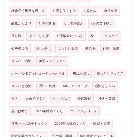
機嫌良く毎日を過ごす
血流を良くする
お盆休み
血流ケア
酸素たっぷり
16時間断食
カラダが喜ぶ
9月のご予約日
反り腰
ぽっこりお腹
血流酸素たっぷり
秋
フェムケア
心を整える
50代,60代
若々しい女性
髪の毛
行動 習慣
リンパ 血流
美肌フェイシャル
ハーバルボディビューティーオイル
初回お試し
癒しとリラックス
リンパと血流
潤い 乾燥
MIREYシリーズ
血流とリンパ
立冬
温めてほぐす
ヘッドスパ
40代50代
冷えと乾燥
願いは叶う
2023年締めくくり
ハーバルシリーズ
リラックス&デトックス
2023年の締めくくり
睡眠と栄養
睡眠栄養カウンセラー
質の良い睡眠
良い睡眠でダイエット