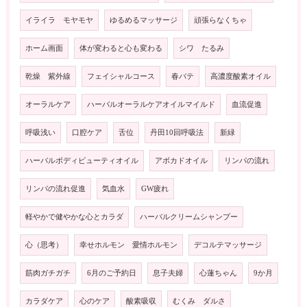
イライラ モヤモヤ
ゆるめるマッサージ
頑張らなくちゃ
ホーム画面
体が変わると心も変わる
シワ たるみ
乾燥 紫外線
フェイシャルコース
春バテ
高濃度酸素オイル
オーラルケア
ハーバルオーラルケアオイルマイルド
血流促進
呼吸浅い
口腔ケア
舌位
丹田10回呼吸法
新緑
ハーバルボディビューティオイル
アボカドオイル
リンパの流れ
リンパの流れ促進
気血水
GW疲れ
軽やかで健やかな心とカラダ
ハーバルクリームシャンプー
心（思考）
幸せホルモン 愛情ホルモン
デコルテマッサージ
筋肉ガチガチ
6月のご予約日
息子夫婦
心蓮ちゃん
9か月
カラダケア
心のケア
酸素吸収
むくみ ダルさ