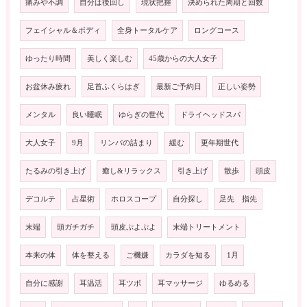
痛みや不調
自分は後回し
現状把握
決められた周期と回数
フェイシャル＆ボディ
全身トータルケア
ロングコース
ゆったり時間
美しく楽しむ
45歳からの大人女子
お盆休み疲れ
足首ふくらはぎ
最新ご予約日
正しい姿勢
メンタル
良い睡眠
ゆらぎの世代
ドライヘッドスパ
大人女子
9月
リンパの詰まり
緩む
更年期世代
たるみの引き上げ
癒し&リラックス
引き上げ
散歩
頭皮
デコルテ
占星術
ホロスコープ
自分探し
足先 指先
末端
頭ガチガチ
頭皮ぷよぷよ
末端トリートメント
本来の体
体を整える
ご機嫌
カラダを知る
1月
自分に感謝
耳温活
耳ツボ
耳マッサージ
ゆるめる