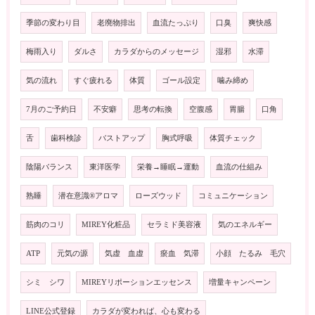
季節の変わり目
老廃物排出
血流たっぷり
口臭
爽快感
梅雨入り
ダルさ
カラダからのメッセージ
湿邪
水滞
気の流れ
すぐ疲れる
体質
ゴール設定
噛み締め
7月のご予約日
不安癖
思考の転換
空腹感
胃腸
口角
舌
歯科検診
バストアップ
胸式呼吸
体質チェック
陰陽バランス
東洋医学
栄養→睡眠→運動
血流の仕組み
熟睡
潜在意識®️アロマ
ローズウッド
コミュニケーション
筋肉のコリ
MIREY化粧品
セラミド美容液
気のエネルギー
ATP
元気の源
気虚 血虚
瘀血 気滞
小顔 たるみ 毛穴
シミ シワ
MIREYリポーションエッセンス
増量キャンペーン
LINE公式登録
カラダが変われば、心も変わる