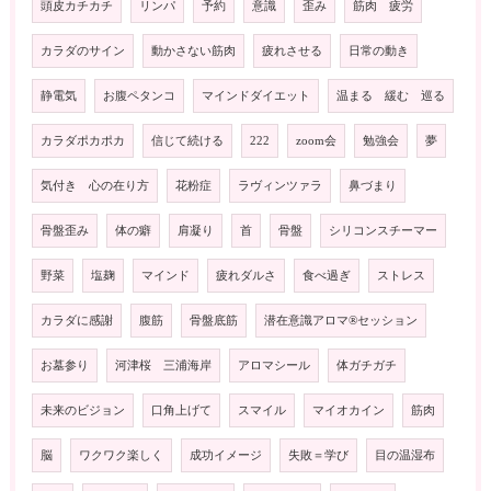
頭皮カチカチ
リンパ
予約
意識
歪み
筋肉 疲労
カラダのサイン
動かさない筋肉
疲れさせる
日常の動き
静電気
お腹ペタンコ
マインドダイエット
温まる 緩む 巡る
カラダポカポカ
信じて続ける
222
zoom会
勉強会
夢
気付き 心の在り方
花粉症
ラヴィンツァラ
鼻づまり
骨盤歪み
体の癖
肩凝り
首
骨盤
シリコンスチーマー
野菜
塩麹
マインド
疲れダルさ
食べ過ぎ
ストレス
カラダに感謝
腹筋
骨盤底筋
潜在意識アロマ®️セッション
お墓参り
河津桜 三浦海岸
アロマシール
体ガチガチ
未来のビジョン
口角上げて
スマイル
マイオカイン
筋肉
脳
ワクワク楽しく
成功イメージ
失敗＝学び
目の温湿布