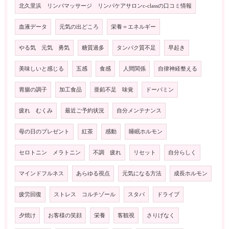
北久里浜 リンパマッサージ リンパケアサロンc-classの口コミ情報
血液データ
元気の出どころ
栄養＝エネルギー
やる気 元気 勇気
糖質過多
タンパク質不足
早起き
美味しいと感じる
五感
食感
人間関係
自律神経整える
胃腸の調子
加工食品
亜鉛不足 味覚
ドーパミン
疲れ むくみ
最近ご予約状況
自分メンテナンス
母の日のプレゼント
紅茶
感動
睡眠ホルモン
セロトニン メラトニン
不調 疲れ
リセット
自分らしく
マインドフルネス
あらゆる視点
元気になる方法
成長ホルモン
疲労回復
ストレス コルチゾール
スタバ
ドライブ
夕焼け
お客様の笑顔
栄養
客観視
さりげなく