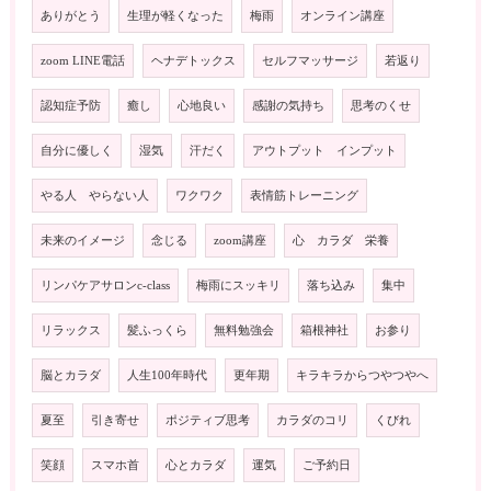
ありがとう
生理が軽くなった
梅雨
オンライン講座
zoom LINE電話
ヘナデトックス
セルフマッサージ
若返り
認知症予防
癒し
心地良い
感謝の気持ち
思考のくせ
自分に優しく
湿気
汗だく
アウトプット インプット
やる人 やらない人
ワクワク
表情筋トレーニング
未来のイメージ
念じる
zoom講座
心 カラダ 栄養
リンパケアサロンc-class
梅雨にスッキリ
落ち込み
集中
リラックス
髪ふっくら
無料勉強会
箱根神社
お参り
脳とカラダ
人生100年時代
更年期
キラキラからつやつやへ
夏至
引き寄せ
ポジティブ思考
カラダのコリ
くびれ
笑顔
スマホ首
心とカラダ
運気
ご予約日