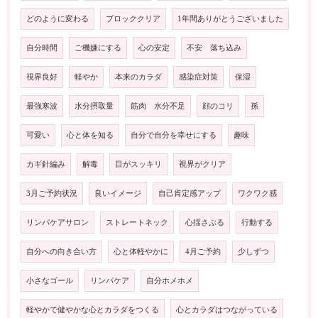
どのように変わる
ブロッククリア
1年間ありがとうございました
自分時間
ご機嫌にする
心の安定
不安 落ち込み
視界良好
軽やか
本来のカラダ
感染症対策
保湿
最強寒波
水分摂取量
筋肉 水分不足
顔のコリ
孫
可愛い
心と体を知る
自分で自分を幸せにする
趣味
カギ針編み
解毒
目がスッキリ
視界がクリア
3月ご予約状況
良いイメージ
自己肯定感アップ
ワクワク感
リンパケアサロン
ストレートネック
心揺さぶる
行動する
自分への向き合い方
心と体軽やかに
4月ご予約
少しずつ
小さなゴール
リンパケア
自分ホメホメ
軽やかで健やかな心とカラダをつくる
心とカラダはつながっている