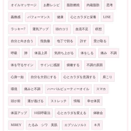
オイルマッサージ
お酢レシピ
脂肪燃焼
内蔵脂肪
思考
義務感
パフォーマンス
健康
心とカラダと栄養
LINE
ラッキー7
運気アップ
頭のコリ
血流不足
瞑想
自分と向き合う
指負傷
包丁で切る
許す
受け取る
呼吸
肺
体温上昇
気持ち上がる
体をしる
痛み 不調
体を守るサイン
サインに感謝
俯瞰する
不調の原因
心身一如
自分を大切にする
心とカラダを意識する
肩こり
環境
痛みと不調
ハーバルビューティーオイル
スマホ
頭が前
運が逃げる
ストレッチ
情報
幸せ体質
体温アップ
10回呼吸法
心とカラダを変える
体験会
MIREY
たるみ シワ 美肌
エプソムソルト
８月