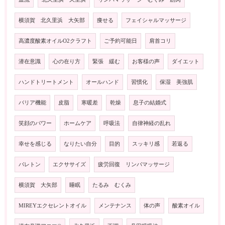
横須賀 北久里浜 大矢部
痩せる
フェイシャルマッサージ
高濃度酸素オイルO2クラフト
ご予約可能日
肩首コリ
潜在意識
心の在り方
緊張 緩む
お客様の声
ダイエット
ハンドトリートメント
オールハンド
習慣化
保湿 美強肌
バリア機能
皮脂
寒暖差
乾燥
息子の結婚式
笑顔のパワー
ホームケア
呼吸法
自律神経の乱れ
幸せを感じる
なりたい自分
目的
スッキリ感
若返る
バレトン
エクササイズ
疲労回復 リンパマッサージ
横須賀 大矢部
睡眠
たるみ むくみ
MIREYエクセレントオイル
メンテナンス
体の声
酸素オイル