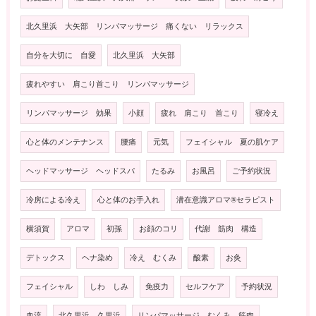
北久里浜 大矢部 リンパマッサージ 痛くない リラックス
自分を大切に 自愛
北久里浜 大矢部
疲れやすい 肩こり首こり リンパマッサージ
リンパマッサージ 効果
小顔
疲れ 肩こり 首こり
寝冷え
心と体のメンテナンス
腰痛
元気
フェイシャル 夏の肌ケア
ヘッドマッサージ ヘッドスパ
たるみ
お風呂
ご予約状況
冷房による冷え
心と体のお手入れ
潜在意識アロマ®️セラピスト
横須賀
アロマ
初孫
お顔のコリ
代謝 筋肉 構造
デトックス
ヘナ染め
冷え むくみ
酸素
お灸
フェイシャル
しわ しみ
免疫力
セルフケア
予約状況
血流
北久里浜 久里浜
リンパマッサージ むくみ 筋肉