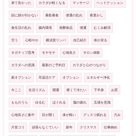
来て良かった
カラダが軽くなる
マッサージ
ヘッドクッション
顔に跡が付かない
暴飲暴食
便通の乱れ
夜更かし
食生活の乱れ
腸内環境
発酵食品
便通
むくみ解消
労う
心軽やか
横須賀リンパ
自己紹介
体が戻る
ネガティブ思考
モヤモヤ
心地良さ
サロン体験
カラダへの意識
最新のご予約日
カラダと心のつながり
新オプション
耳温活ケア
オプション
エネルギー浄化
今ここ
生活リズム
開運
硬くて冷たい
下半身
お尻
もものうら
ゆるむ
ほぐれる
脳の疲れ
五感を意識
心地良さに集中
目が開く
体が軽い
グッスリ眠れる
力み
片首コリ
頑張らなくていい
新年
クリスマス
仕事納め