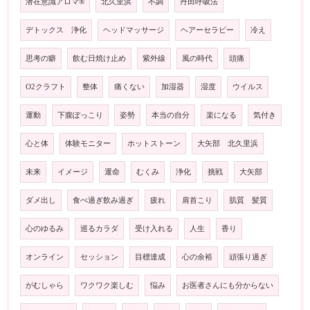
潜在意識アロマ®️
北久里浜
不調
丹田呼吸法
デトックス 浄化
ヘッドマッサージ
ヘアーセラピー
冷え
思考の癖
飲む日焼け止め
紫外線
風の時代
頭痛
O2クラフト
整体
痛くない
加湿器
湿度
ウイルス
運動
下腹ぽっこり
姿勢
本当の自分
楽になる
気付き
心と体
体験モニター
ホットストーン
大矢部 北久里浜
未来
イメージ
運命
むくみ
浄化
挑戦
大矢部
ダメ出し
食べ過ぎ飲み過ぎ
疲れ
肩首こり
肌質 髪質
心のゆるみ
巡るカラダ
受け入れる
人生
香り
オンライン
セッション
目標達成
心の余裕
頑張り過ぎ
がむしゃら
ワクワク楽しむ
悩み
お医者さんにも分からない