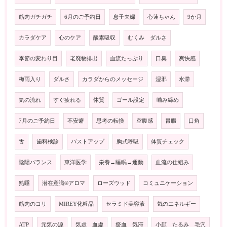
筋肉ガチガチ
6月のご予約日
息子夫婦
心蓮ちゃん
9か月
カラダケア
心のケア
酸素吸収
むくみ ダルさ
季節の変わり目
老廃物排出
血流たっぷり
口臭
爽快感
梅雨入り
ダルさ
カラダからのメッセージ
湿邪
水滞
気の流れ
すぐ疲れる
体質
ゴール設定
噛み締め
7月のご予約日
不安癖
思考の転換
空腹感
胃腸
口角
舌
歯科検診
バストアップ
胸式呼吸
体質チェック
陰陽バランス
東洋医学
栄養→睡眠→運動
血流の仕組み
熟睡
潜在意識®️アロマ
ローズウッド
コミュニケーション
筋肉のコリ
MIREY化粧品
セラミド美容液
気のエネルギー
ATP
元気の源
気虚 血虚
瘀血 気滞
小顔 たるみ 毛穴