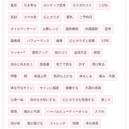
夏至
引き寄せ
ポジティブ思考
カラダのコリ
くびれ
笑顔
スマホ首
心とカラダ
運気
ご予約日
オイルマッサージ
お酢レシピ
脂肪燃焼
内蔵脂肪
思考
義務感
パフォーマンス
健康
心とカラダと栄養
LINE
ラッキー7
運気アップ
頭のコリ
血流不足
瞑想
自分と向き合う
指負傷
包丁で切る
許す
受け取る
呼吸
肺
体温上昇
気持ち上がる
体をしる
痛み 不調
体を守るサイン
サインに感謝
俯瞰する
不調の原因
心身一如
自分を大切にする
心とカラダを意識する
肩こり
環境
痛みと不調
ハーバルビューティーオイル
スマホ
頭が前
運が逃げる
ストレッチ
情報
幸せ体質