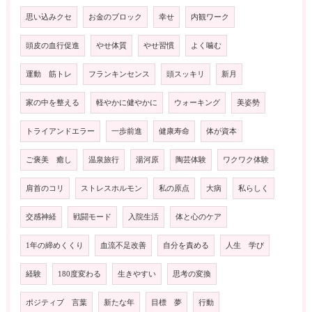
思い込みクセ
お金のブロック
幸せ
内観ワーク
頭皮の血行促進
やせ体質
やせ習慣
よく噛む
運動 筋トレ
フランキンセンス
頭スッキリ
新月
家の中を整える
軽やかに健やかに
ウォーキング
美姿勢
トライアンドエラー
一歩前進
健康寿命
体が資本
ご褒美 癒し
温泉旅行
湯河原
陶芸体験
ワクワク体験
肩首のコリ
ストレスホルモン
私の原点
大病
私らしく
交感神経
戦闘モード
入院生活
体と心のケア
1年の締めくくり
血流不足改善
自分を責める
人生 学び
経験
180度変わる
生きやすい
思考の変換
ポジティブ 言葉
新たな年
目標 夢
行動