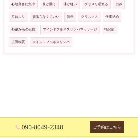
心地良さに集中
目が開く
体が軽い
グッスリ眠れる
力み
片首コリ
頑張らなくていい
新年
クリスマス
仕事納め
45歳からの女性
マインドフルネスリンパマッサージ
指関節
広田物質
マインドフルネスリンパ
090-8049-2348
ご予約はこちら