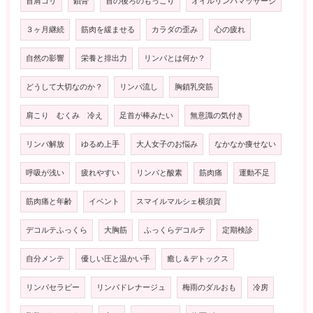
首肩コリ
鎖骨
首の後ろのもっこり
オイルリンパマッサージ
３ヶ月継続
筋肉を緩ませる
カラダの歪み
心の疲れ
自然の影響
栄養と排出力
リンパとは何か？
どうして大切なのか？
リンパ流し
胸鎖乳突筋
肩こり むくみ 冷え
足首が棒みたい
無意識の気付き
リンパ解放
ゆるめ上手
大人女子のお悩み
なかなか痩せない
呼吸が浅い
疲れやすい
リンパと酸素
筋肉痛
運動不足
筋肉痛と年齢
イベント
スマイルマルシェ横須賀
デコルテふっくら
大胸筋
ふっくらデコルテ
定期検診
自分メンテ
優しい圧と温かい手
癒し＆デトックス
リンパセラピー
リンパドレナージュ
梅雨のダルおも
冷房