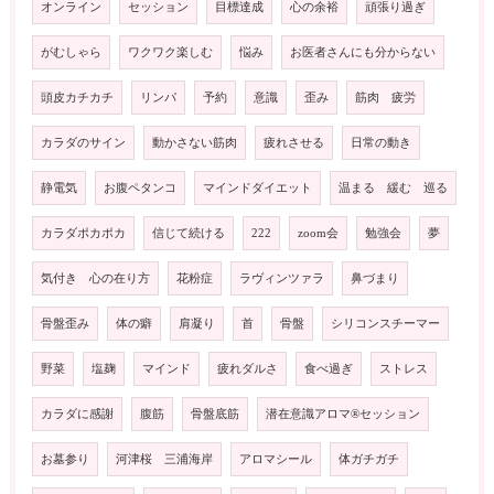
オンライン
セッション
目標達成
心の余裕
頑張り過ぎ
がむしゃら
ワクワク楽しむ
悩み
お医者さんにも分からない
頭皮カチカチ
リンパ
予約
意識
歪み
筋肉 疲労
カラダのサイン
動かさない筋肉
疲れさせる
日常の動き
静電気
お腹ペタンコ
マインドダイエット
温まる 緩む 巡る
カラダポカポカ
信じて続ける
222
zoom会
勉強会
夢
気付き 心の在り方
花粉症
ラヴィンツァラ
鼻づまり
骨盤歪み
体の癖
肩凝り
首
骨盤
シリコンスチーマー
野菜
塩麹
マインド
疲れダルさ
食べ過ぎ
ストレス
カラダに感謝
腹筋
骨盤底筋
潜在意識アロマ®️セッション
お墓参り
河津桜 三浦海岸
アロマシール
体ガチガチ