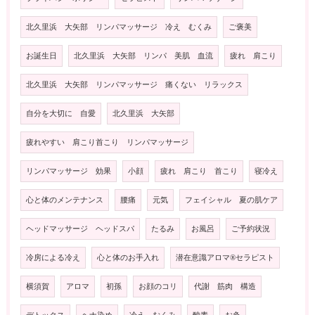
北久里浜 大矢部 リンパマッサージ 冷え むくみ
ご褒美
お誕生日
北久里浜 大矢部 リンパ 美肌 血流
疲れ 肩こり
北久里浜 大矢部 リンパマッサージ 痛くない リラックス
自分を大切に 自愛
北久里浜 大矢部
疲れやすい 肩こり首こり リンパマッサージ
リンパマッサージ 効果
小顔
疲れ 肩こり 首こり
寝冷え
心と体のメンテナンス
腰痛
元気
フェイシャル 夏の肌ケア
ヘッドマッサージ ヘッドスパ
たるみ
お風呂
ご予約状況
冷房による冷え
心と体のお手入れ
潜在意識アロマ®️セラピスト
横須賀
アロマ
初孫
お顔のコリ
代謝 筋肉 構造