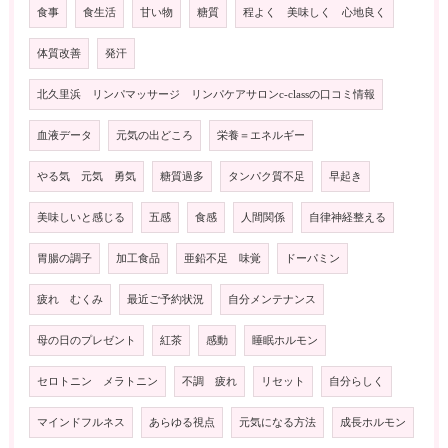
食事
食生活
甘い物
糖質
程よく 美味しく 心地良く
体質改善
発汗
北久里浜 リンパマッサージ リンパケアサロンc-classの口コミ情報
血液データ
元気の出どころ
栄養＝エネルギー
やる気 元気 勇気
糖質過多
タンパク質不足
早起き
美味しいと感じる
五感
食感
人間関係
自律神経整える
胃腸の調子
加工食品
亜鉛不足 味覚
ドーパミン
疲れ むくみ
最近ご予約状況
自分メンテナンス
母の日のプレゼント
紅茶
感動
睡眠ホルモン
セロトニン メラトニン
不調 疲れ
リセット
自分らしく
マインドフルネス
あらゆる視点
元気になる方法
成長ホルモン