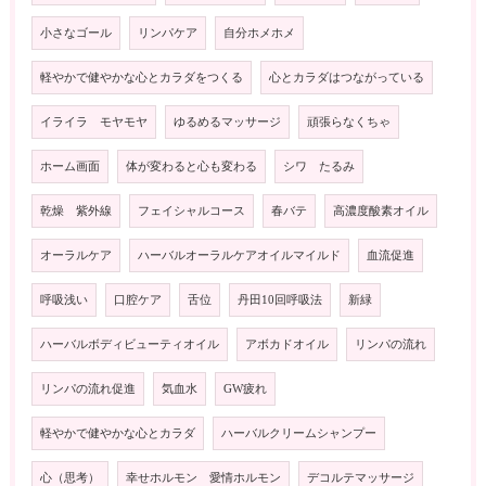
小さなゴール
リンパケア
自分ホメホメ
軽やかで健やかな心とカラダをつくる
心とカラダはつながっている
イライラ モヤモヤ
ゆるめるマッサージ
頑張らなくちゃ
ホーム画面
体が変わると心も変わる
シワ たるみ
乾燥 紫外線
フェイシャルコース
春バテ
高濃度酸素オイル
オーラルケア
ハーバルオーラルケアオイルマイルド
血流促進
呼吸浅い
口腔ケア
舌位
丹田10回呼吸法
新緑
ハーバルボディビューティオイル
アボカドオイル
リンパの流れ
リンパの流れ促進
気血水
GW疲れ
軽やかで健やかな心とカラダ
ハーバルクリームシャンプー
心（思考）
幸せホルモン 愛情ホルモン
デコルテマッサージ