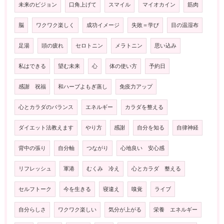
未来のビジョン
口角上げて
スマイル
マイオカイン
筋肉
脳
ワクワク楽しく
成功イメージ
失敗＝学び
目の温湿布
足湯
頭の疲れ
セロトニン
メラトニン
思い込み
私はできる
望む未来
心
体の使い方
予約日
感謝 祝福
和ハーブよもぎ蒸し
免疫力アップ
心とカラダのバランス
エネルギー
カラダを整える
ダイエット法教えます
やり方
感謝
自分を知る
自律神経
背中の張り
自分軸
つながり
心地良い 安心感
リフレッシュ
軍港
むくみ 冷え
心とカラダ 整える
セルフトーク
今を生きる
寝違え
嗅覚
ライブ
自分らしさ
ワクワク楽しい
気分が上がる
栄養 エネルギー