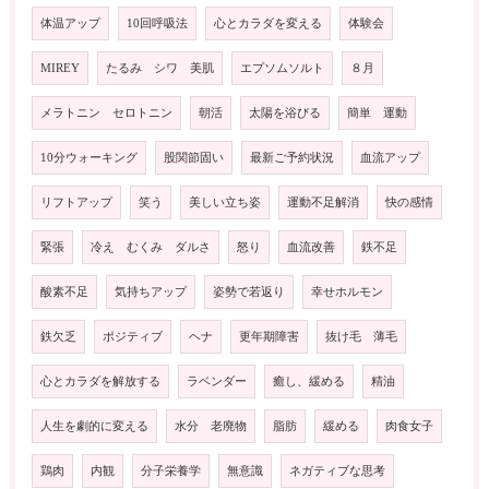
体温アップ
10回呼吸法
心とカラダを変える
体験会
MIREY
たるみ シワ 美肌
エプソムソルト
８月
メラトニン セロトニン
朝活
太陽を浴びる
簡単 運動
10分ウォーキング
股関節固い
最新ご予約状況
血流アップ
リフトアップ
笑う
美しい立ち姿
運動不足解消
快の感情
緊張
冷え むくみ ダルさ
怒り
血流改善
鉄不足
酸素不足
気持ちアップ
姿勢で若返り
幸せホルモン
鉄欠乏
ポジティブ
ヘナ
更年期障害
抜け毛 薄毛
心とカラダを解放する
ラベンダー
癒し、緩める
精油
人生を劇的に変える
水分 老廃物
脂肪
緩める
肉食女子
鶏肉
内観
分子栄養学
無意識
ネガティブな思考