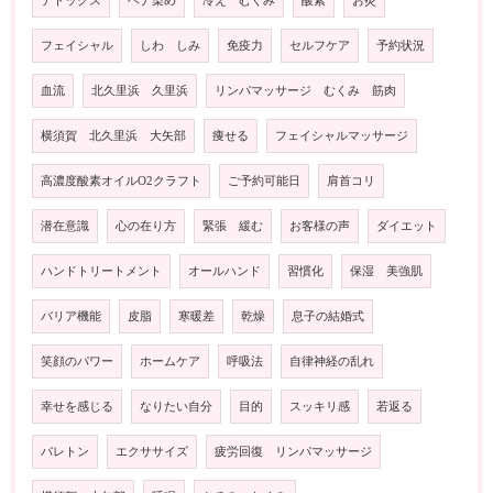
デトックス
ヘナ染め
冷え むくみ
酸素
お灸
フェイシャル
しわ しみ
免疫力
セルフケア
予約状況
血流
北久里浜 久里浜
リンパマッサージ むくみ 筋肉
横須賀 北久里浜 大矢部
痩せる
フェイシャルマッサージ
高濃度酸素オイルO2クラフト
ご予約可能日
肩首コリ
潜在意識
心の在り方
緊張 緩む
お客様の声
ダイエット
ハンドトリートメント
オールハンド
習慣化
保湿 美強肌
バリア機能
皮脂
寒暖差
乾燥
息子の結婚式
笑顔のパワー
ホームケア
呼吸法
自律神経の乱れ
幸せを感じる
なりたい自分
目的
スッキリ感
若返る
バレトン
エクササイズ
疲労回復 リンパマッサージ