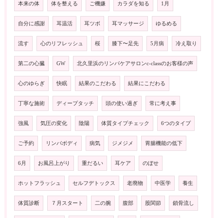
本来の体
体を整える
ご機嫌
カラダを知る
1月
自分に感謝
耳温活
耳ツボ
耳マッサージ
ゆるめる
流す
心のリフレッシュ
桜
膝下〜足先
5月病
冷え取り
第二の心臓
GW
北久里浜のリンパケアサロンc-classのお客様の声
心のゆらぎ
快眠
結果のこだわる
結果にこだわる
丁寧な施術
ディープタッチ
頭の使い過ぎ
常に考え事
強風
気圧の変化
陰陽
体質タイプチェック
6つのタイプ
ご予約
リンパボディ
病気
ジメジメ
胃腸機能の低下
6月
お風呂上がり
重だるい
耳ケア
のぼせ
ホットフラッシュ
セルフデトックス
老廃物
中医学
養生
体質診断
７月スタート
二の腕
腹部
股関節
鎖骨流し