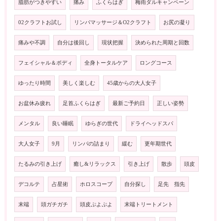
脂肪がつきやすい
痛み
ふくらはぎ
梅雨ダルキャンペーン
02クラフトお試し
リンパマッサージ＆O2クラフト
お尻の凝り
痛みや不調
自分は後回し
現状把握
決められた周期と回数
フェイシャル＆ボディ
全身トータルケア
ロングコース
ゆったり時間
美しく楽しむ
45歳からの大人女子
お盆休み疲れ
足首ふくらはぎ
最新ご予約日
正しい姿勢
メンタル
良い睡眠
ゆらぎの世代
ドライヘッドスパ
大人女子
9月
リンパの詰まり
緩む
更年期世代
たるみの引き上げ
癒し&リラックス
引き上げ
散歩
頭皮
デコルテ
占星術
ホロスコープ
自分探し
足先 指先
末端
頭ガチガチ
頭皮ぷよぷよ
末端トリートメント