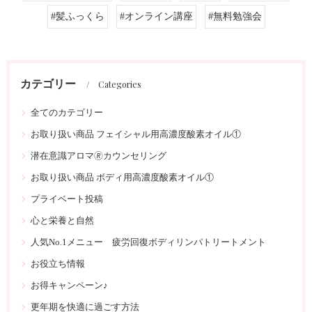
#髪ふっくら
#オンライン講座
#無料勉強会
カテゴリー
Categories
全てのカテゴリー
お取り扱い商品 フェイシャル用高濃度酸素オイル①
潜在意識アロマ🄬カウンセリング
お取り扱い商品 ボディ用高濃度酸素オイル①
プライベート投稿
心と栄養と自然
人気No.1メニュー 疲労回復ボディリンパトリートメント
お役立ち情報
お得キャンペーン♪
更年期を快適に過ごす方法