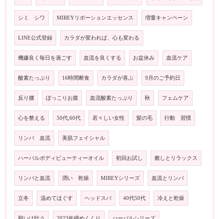
シミ シワ
MIREYリポーションエッセンス
増量キャンペーン
LINE公式登録
カラダが変われば、心も変わる
機嫌良く毎日を過ごす
血流を良くする
お盆休み
血流ケア
酸素たっぷり
16時間断食
カラダが喜ぶ
9月のご予約日
反り腰
ぽっこりお腹
血流酸素たっぷり
秋
フェムケア
心を整える
50代,60代
若々しい女性
髪の毛
行動 習慣
リンパ 血流
美肌フェイシャル
ハーバルボディビューティーオイル
初回お試し
癒しとリラックス
リンパと血流
潤い 乾燥
MIREYシリーズ
血流とリンパ
立冬
温めてほぐす
ヘッドスパ
40代50代
冷えと乾燥
願いは叶う
2023年締めくくり
ハーバルシリーズ