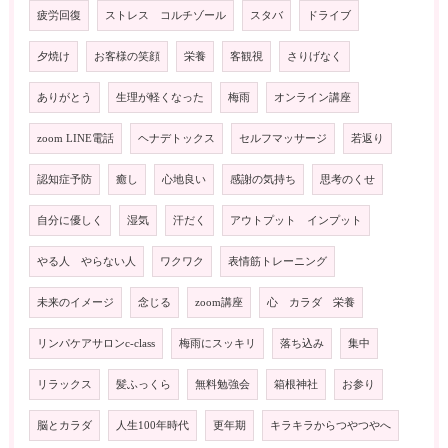
疲労回復
ストレス コルチゾール
スタバ
ドライブ
夕焼け
お客様の笑顔
栄養
客観視
さりげなく
ありがとう
生理が軽くなった
梅雨
オンライン講座
zoom LINE電話
ヘナデトックス
セルフマッサージ
若返り
認知症予防
癒し
心地良い
感謝の気持ち
思考のくせ
自分に優しく
湿気
汗だく
アウトプット インプット
やる人 やらない人
ワクワク
表情筋トレーニング
未来のイメージ
念じる
zoom講座
心 カラダ 栄養
リンパケアサロンc-class
梅雨にスッキリ
落ち込み
集中
リラックス
髪ふっくら
無料勉強会
箱根神社
お参り
脳とカラダ
人生100年時代
更年期
キラキラからつやつやへ