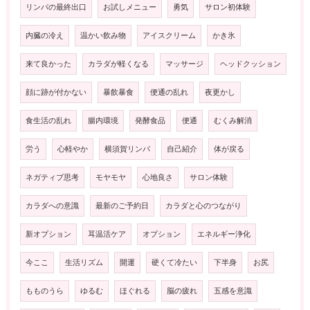
リンパの最終出口
お試しメニュー
勇気
サロン初体験
内臓の冷え
温かい飲み物
アイスクリーム
かき氷
来て良かった
カラダが軽くなる
マッサージ
ヘッドクッション
顔に跡が付かない
暴飲暴食
便通の乱れ
夜更かし
食生活の乱れ
腸内環境
発酵食品
便通
むくみ解消
労う
心軽やか
横須賀リンパ
自己紹介
体が戻る
ネガティブ思考
モヤモヤ
心地良さ
サロン体験
カラダへの意識
最新のご予約日
カラダと心のつながり
新オプション
耳温活ケア
オプション
エネルギー浄化
今ここ
生活リズム
開運
硬くて冷たい
下半身
お尻
もものうら
ゆるむ
ほぐれる
脳の疲れ
五感を意識