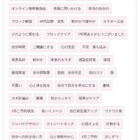
オンライン無料勉強会
本能に問いかける
本当の自分の
ブロック解放
40代以降 女性
軽やかで健やか
カラダ＝土台
どのように変わる
ブロッククリア
1年間ありがとうございました
自分時間
ご機嫌にする
心の安定
不安 落ち込み
視界良好
軽やか
本来のカラダ
感染症対策
保湿
最強寒波
水分摂取量
筋肉 水分不足
顔のコリ
孫
可愛い
心と体を知る
自分で自分を幸せにする
趣味
カギ針編み
解毒
目がスッキリ
視界がクリア
3月ご予約状況
良いイメージ
自己肯定感アップ
ワクワク感
リンパケアサロン
ストレートネック
心揺さぶる
行動する
自分への向き合い方
心と体軽やかに
4月ご予約
少しずつ