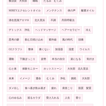
横須賀 大矢部
睡眠
たるみ むくみ
MIREYエクセレントオイル
メンテナンス
体の声
酸素オイル
潜在意識アロマ®️
北久里浜
不調
丹田呼吸法
デトックス 浄化
ヘッドマッサージ
ヘアーセラピー
冷え
思考の癖
飲む日焼け止め
紫外線
風の時代
頭痛
O2クラフト
整体
痛くない
加湿器
湿度
ウイルス
運動
下腹ぽっこり
姿勢
本当の自分
楽になる
気付き
心と体
体験モニター
ホットストーン
大矢部 北久里浜
未来
イメージ
運命
むくみ
浄化
挑戦
大矢部
ダメ出し
食べ過ぎ飲み過ぎ
疲れ
肩首こり
肌質 髪質
心のゆるみ
巡るカラダ
受け入れる
人生
香り