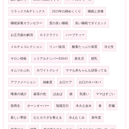
リラックス&デトックス
2023年の締めくくり
睡眠と栄養
睡眠栄養カウンセラー
質の良い睡眠
良い睡眠でダイエット
お正月疲れ解消
Ｏ２クラフト
ハーブティー
メルチェコレクション
リンパ血流
酸素たっぷり体質
冷え性
サロン情報
シリアルナンバーE0043
新生児
授乳
オムツかぶれ
ホワイトクレイ
ママも赤ちゃんも頑張ってる
アファメーション
抽象度
お口ケア
お口のネバネバ
唾液の減少
歯茎の色
ばあば
娘
気遣い
ママはすごい
肌再生
ターンオーバー
陰陽五行
木火土金水
春
肝臓
新しい季節
心とカラダを整える
冷えむくみ
新年度