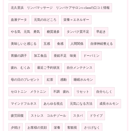
北久里浜 リンパマッサージ リンパケアサロンc-classの口コミ情報
血液データ
元気の出どころ
栄養＝エネルギー
やる気 元気 勇気
糖質過多
タンパク質不足
早起き
美味しいと感じる
五感
食感
人間関係
自律神経整える
胃腸の調子
加工食品
亜鉛不足 味覚
ドーパミン
疲れ むくみ
最近ご予約状況
自分メンテナンス
母の日のプレゼント
紅茶
感動
睡眠ホルモン
セロトニン メラトニン
不調 疲れ
リセット
自分らしく
マインドフルネス
あらゆる視点
元気になる方法
成長ホルモン
疲労回復
ストレス コルチゾール
スタバ
ドライブ
夕焼け
お客様の笑顔
栄養
客観視
さりげなく