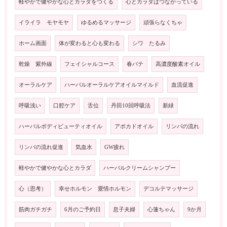
軽やかで健やかな心とカラダをつくる
心とカラダはつながっている
イライラ モヤモヤ
ゆるめるマッサージ
頑張らなくちゃ
ホーム画面
体が変わると心も変わる
シワ たるみ
乾燥 紫外線
フェイシャルコース
春バテ
高濃度酸素オイル
オーラルケア
ハーバルオーラルケアオイルマイルド
血流促進
呼吸浅い
口腔ケア
舌位
丹田10回呼吸法
新緑
ハーバルボディビューティオイル
アボカドオイル
リンパの流れ
リンパの流れ促進
気血水
GW疲れ
軽やかで健やかな心とカラダ
ハーバルクリームシャンプー
心（思考）
幸せホルモン 愛情ホルモン
デコルテマッサージ
筋肉ガチガチ
6月のご予約日
息子夫婦
心蓮ちゃん
9か月