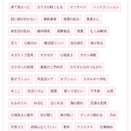
来て良かった
カラダが軽くなる
マッサージ
ヘッドクッション
顔に跡が付かない
暴飲暴食
便通の乱れ
夜更かし
食生活の乱れ
腸内環境
発酵食品
便通
むくみ解消
労う
心軽やか
横須賀リンパ
自己紹介
体が戻る
ネガティブ思考
モヤモヤ
心地良さ
サロン体験
カラダへの意識
最新のご予約日
カラダと心のつながり
新オプション
耳温活ケア
オプション
エネルギー浄化
今ここ
生活リズム
開運
硬くて冷たい
下半身
お尻
もものうら
ゆるむ
ほぐれる
脳の疲れ
五感を意識
心地良さに集中
目が開く
体が軽い
グッスリ眠れる
力み
片首コリ
頑張らなくていい
新年
クリスマス
仕事納め