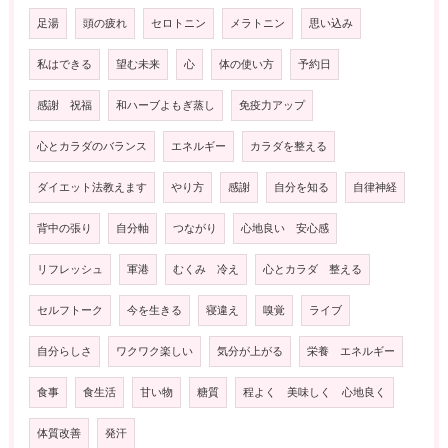
足湯
頭の疲れ
セロトニン
メラトニン
思い込み
私はできる
望む未来
心
体の使い方
予約日
感謝 祝福
和ハーブよもぎ蒸し
免疫力アップ
心とカラダのバランス
エネルギー
カラダを整える
ダイエット法教えます
やり方
感謝
自分を知る
自律神経
背中の張り
自分軸
つながり
心地良い 安心感
リフレッシュ
軍港
むくみ 冷え
心とカラダ 整える
セルフトーク
今を生きる
寝違え
嗅覚
ライブ
自分らしさ
ワクワク楽しい
気分が上がる
栄養 エネルギー
食事
食生活
甘い物
糖質
程よく 美味しく 心地良く
体質改善
発汗