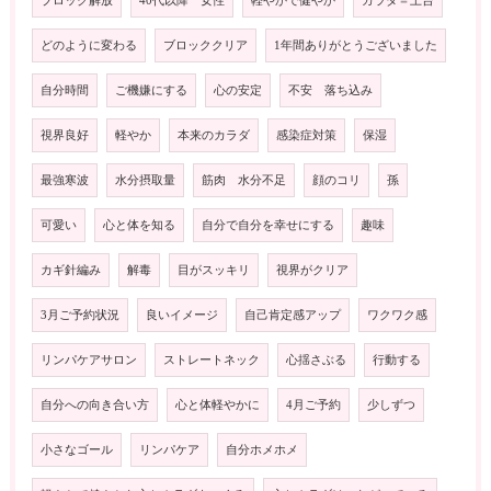
ブロック解放
40代以降 女性
軽やかで健やか
カラダ＝土台
どのように変わる
ブロッククリア
1年間ありがとうございました
自分時間
ご機嫌にする
心の安定
不安 落ち込み
視界良好
軽やか
本来のカラダ
感染症対策
保湿
最強寒波
水分摂取量
筋肉 水分不足
顔のコリ
孫
可愛い
心と体を知る
自分で自分を幸せにする
趣味
カギ針編み
解毒
目がスッキリ
視界がクリア
3月ご予約状況
良いイメージ
自己肯定感アップ
ワクワク感
リンパケアサロン
ストレートネック
心揺さぶる
行動する
自分への向き合い方
心と体軽やかに
4月ご予約
少しずつ
小さなゴール
リンパケア
自分ホメホメ