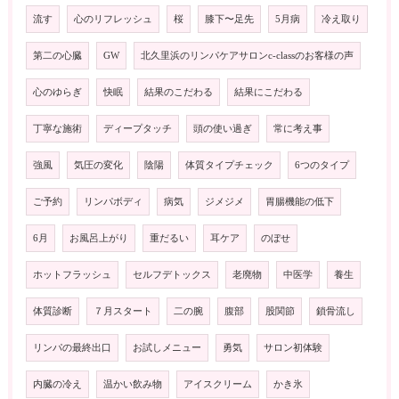
流す
心のリフレッシュ
桜
膝下〜足先
5月病
冷え取り
第二の心臓
GW
北久里浜のリンパケアサロンc-classのお客様の声
心のゆらぎ
快眠
結果のこだわる
結果にこだわる
丁寧な施術
ディープタッチ
頭の使い過ぎ
常に考え事
強風
気圧の変化
陰陽
体質タイプチェック
6つのタイプ
ご予約
リンパボディ
病気
ジメジメ
胃腸機能の低下
6月
お風呂上がり
重だるい
耳ケア
のぼせ
ホットフラッシュ
セルフデトックス
老廃物
中医学
養生
体質診断
７月スタート
二の腕
腹部
股関節
鎖骨流し
リンパの最終出口
お試しメニュー
勇気
サロン初体験
内臓の冷え
温かい飲み物
アイスクリーム
かき氷