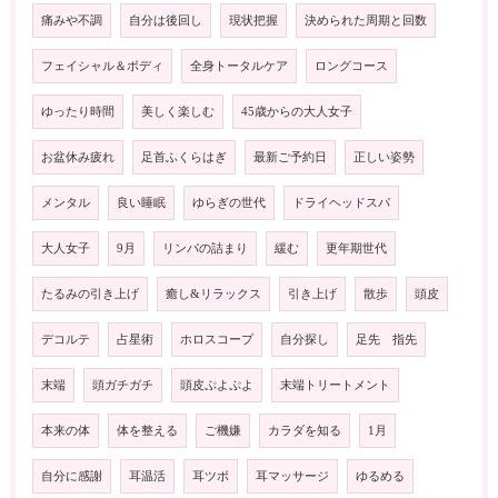
痛みや不調
自分は後回し
現状把握
決められた周期と回数
フェイシャル＆ボディ
全身トータルケア
ロングコース
ゆったり時間
美しく楽しむ
45歳からの大人女子
お盆休み疲れ
足首ふくらはぎ
最新ご予約日
正しい姿勢
メンタル
良い睡眠
ゆらぎの世代
ドライヘッドスパ
大人女子
9月
リンパの詰まり
緩む
更年期世代
たるみの引き上げ
癒し&リラックス
引き上げ
散歩
頭皮
デコルテ
占星術
ホロスコープ
自分探し
足先 指先
末端
頭ガチガチ
頭皮ぷよぷよ
末端トリートメント
本来の体
体を整える
ご機嫌
カラダを知る
1月
自分に感謝
耳温活
耳ツボ
耳マッサージ
ゆるめる