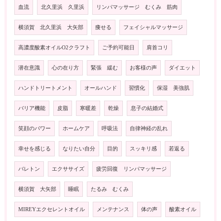
血流
北久里浜 久里浜
リンパマッサージ むくみ 筋肉
横須賀 北久里浜 大矢部
痩せる
フェイシャルマッサージ
高濃度酸素オイルO2クラフト
ご予約可能日
肩首コリ
潜在意識
心の在り方
緊張 緩む
お客様の声
ダイエット
ハンドトリートメント
オールハンド
習慣化
保湿 美強肌
バリア機能
皮脂
寒暖差
乾燥
息子の結婚式
笑顔のパワー
ホームケア
呼吸法
自律神経の乱れ
幸せを感じる
なりたい自分
目的
スッキリ感
若返る
バレトン
エクササイズ
疲労回復 リンパマッサージ
横須賀 大矢部
睡眠
たるみ むくみ
MIREYエクセレントオイル
メンテナンス
体の声
酸素オイル