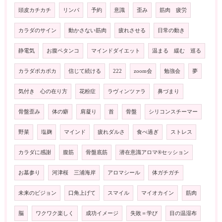
頭皮カチカチ
リンパ
予約
意識
歪み
筋肉 疲労
カラダのサイン
動かさない筋肉
疲れさせる
日常の動き
静電気
お腹ペタンコ
マインドダイエット
温まる 緩む 巡る
カラダポカポカ
信じて続ける
222
zoom会
勉強会
夢
気付き 心の在り方
花粉症
ラヴィンツァラ
鼻づまり
骨盤歪み
体の癖
肩凝り
首
骨盤
シリコンスチーマー
野菜
塩麹
マインド
疲れダルさ
食べ過ぎ
ストレス
カラダに感謝
腹筋
骨盤底筋
潜在意識アロマ®️セッション
お墓参り
河津桜 三浦海岸
アロマシール
体ガチガチ
未来のビジョン
口角上げて
スマイル
マイオカイン
筋肉
脳
ワクワク楽しく
成功イメージ
失敗＝学び
目の温湿布