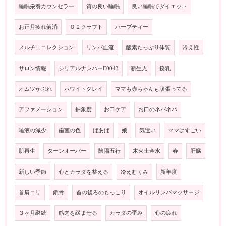
睡眠栄養カウンセラー
質の良い睡眠
良い睡眠でダイエット
お正月疲れ解消
Ｏ２クラフト
ハーブティー
メルチェコレクション
リンパ血流
酸素たっぷり体質
冷え性
サロン情報
シリアルナンバーE0043
新生児
授乳
オムツかぶれ
ホワイトクレイ
ママも赤ちゃんも頑張ってる
アファメーション
抽象度
お口ケア
お口のネバネバ
唾液の減少
歯茎の色
ばあば
娘
気遣い
ママはすごい
肌再生
ターンオーバー
陰陽五行
木火土金水
春
肝臓
新しい季節
心とカラダを整える
冷えむくみ
新年度
首肩コリ
鎖骨
首の後ろのもっこり
オイルリンパマッサージ
３ヶ月継続
筋肉を緩ませる
カラダの歪み
心の疲れ