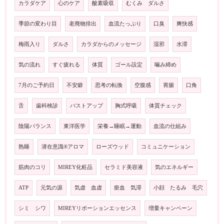
カラダケア
心のケア
酸素吸収
むくみ ダルさ
季節の変わり目
老廃物排出
血流たっぷり
口臭
爽快感
梅雨入り
ダルさ
カラダからのメッセージ
湿邪
水滞
気の流れ
すぐ疲れる
体質
ゴール設定
噛み締め
7月のご予約日
不安癖
思考の転換
空腹感
胃腸
口角
舌
歯科検診
バストアップ
胸式呼吸
体質チェック
陰陽バランス
東洋医学
栄養→睡眠→運動
血流の仕組み
熟睡
潜在意識®️アロマ
ローズウッド
コミュニケーション
筋肉のコリ
MIREY化粧品
セラミド美容液
気のエネルギー
ATP
元気の源
気虚 血虚
瘀血 気滞
小顔 たるみ 毛穴
シミ シワ
MIREYリポーションエッセンス
増量キャンペーン