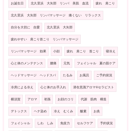
お誕生日
北久里浜 大矢部 リンパ 美肌 血流
疲れ 肩こり
北久里浜 大矢部 リンパマッサージ 痛くない リラックス
自分を大切に 自愛
北久里浜 大矢部
疲れやすい 肩こり首こり リンパマッサージ
リンパマッサージ 効果
小顔
疲れ 肩こり 首こり
寝冷え
心と体のメンテナンス
腰痛
元気
フェイシャル 夏の肌ケア
ヘッドマッサージ ヘッドスパ
たるみ
お風呂
ご予約状況
冷房による冷え
心と体のお手入れ
潜在意識アロマ®️セラピスト
横須賀
アロマ
初孫
お顔のコリ
代謝 筋肉 構造
デトックス
ヘナ染め
冷え むくみ
酸素
お灸
フェイシャル
しわ しみ
免疫力
セルフケア
予約状況