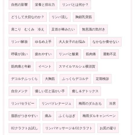
自然の影響
栄養と排出力
リンパとは何か？
どうして大切なのか？
リンパ流し
胸鎖乳突筋
肩こり むくみ 冷え
足首が棒みたい
無意識の気付き
リンパ解放
ゆるめ上手
大人女子のお悩み
なかなか痩せない
呼吸が浅い
疲れやすい
リンパと酸素
筋肉痛
運動不足
筋肉痛と年齢
イベント
スマイルマルシェ横須賀
デコルテふっくら
大胸筋
ふっくらデコルテ
定期検診
自分メンテ
優しい圧と温かい手
癒し＆デトックス
リンパセラピー
リンパドレナージュ
梅雨のダルおも
冷房
脂肪がつきやすい
痛み
ふくらはぎ
梅雨ダルキャンペーン
02クラフトお試し
リンパマッサージ＆O2クラフト
お尻の凝り