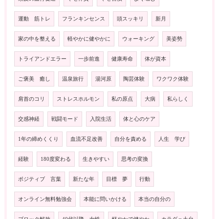
運動 筋トレ
フランキンセンス
頭スッキリ
新月
家の中を整える
軽やかに健やかに
ウォーキング
美姿勢
トライアンドエラー
一歩前進
健康寿命
体が資本
ご褒美 癒し
温泉旅行
湯河原
陶芸体験
ワクワク体験
肩首のコリ
ストレスホルモン
私の原点
大病
私らしく
交感神経
戦闘モード
入院生活
体と心のケア
1年の締めくくり
血流不足改善
自分を責める
人生 学び
経験
180度変わる
生きやすい
思考の変換
ポジティブ 言葉
新たな年
目標 夢
行動
オンライン無料勉強会
本能に問いかける
本当の自分の