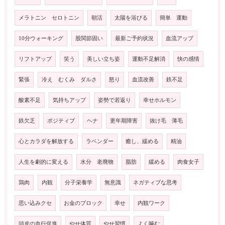
メラトニン セロトニン
朝活
太陽を浴びる
簡単 運動
10分ウォーキング
股関節固い
最新ご予約状況
血流アップ
リフトアップ
笑う
美しい立ち姿
運動不足解消
快の感情
緊張
冷え むくみ ダルさ
怒り
血流改善
鉄不足
酸素不足
気持ちアップ
姿勢で若返り
幸せホルモン
鉄欠乏
ポジティブ
ヘナ
更年期障害
抜け毛 薄毛
心とカラダを解放する
ラベンダー
癒し、緩める
精油
人生を劇的に変える
水分 老廃物
脂肪
緩める
肉食女子
鶏肉
内観
分子栄養学
無意識
ネガティブな思考
思い込みクセ
お金のブロック
幸せ
内観ワーク
頭皮の血行促進
やせ体質
やせ習慣
よく噛む