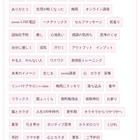
ありがとう
生理が軽くなった
梅雨
オンライン講座
zoom LINE電話
ヘナデトックス
セルフマッサージ
若返り
認知症予防
癒し
心地良い
感謝の気持ち
思考のくせ
自分に優しく
湿気
汗だく
アウトプット インプット
やる人 やらない人
ワクワク
表情筋トレーニング
未来のイメージ
念じる
zoom講座
心 カラダ 栄養
リンパケアサロンc-class
梅雨にスッキリ
落ち込み
集中
リラックス
髪ふっくら
無料勉強会
箱根神社
お参り
脳とカラダ
人生100年時代
更年期
キラキラからつやつやへ
夏至
引き寄せ
ポジティブ思考
カラダのコリ
くびれ
笑顔
スマホ首
心とカラダ
運気
ご予約日