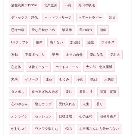
潜在意識アロマ®️
北久里浜
不調
丹田呼吸法
デトックス 浄化
ヘッドマッサージ
ヘアーセラピー
冷え
思考の癖
飲む日焼け止め
紫外線
風の時代
頭痛
O2クラフト
整体
痛くない
加湿器
湿度
ウイルス
運動
下腹ぽっこり
姿勢
本当の自分
楽になる
気付き
心と体
体験モニター
ホットストーン
大矢部 北久里浜
未来
イメージ
運命
むくみ
浄化
挑戦
大矢部
ダメ出し
食べ過ぎ飲み過ぎ
疲れ
肩首こり
肌質 髪質
心のゆるみ
巡るカラダ
受け入れる
人生
香り
オンライン
セッション
目標達成
心の余裕
頑張り過ぎ
がむしゃら
ワクワク楽しむ
悩み
お医者さんにも分からない