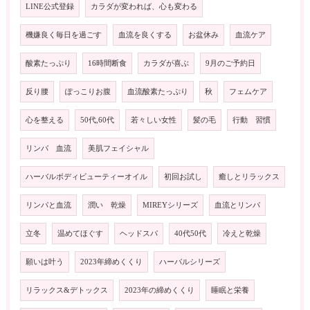
LINE公式登録
カラダが変われば、心も変わる
機嫌良く毎日を過ごす
血流を良くする
お盆休み
血流ケア
酸素たっぷり
16時間断食
カラダが喜ぶ
9月のご予約日
反り腰
ぽっこりお腹
血流酸素たっぷり
秋
フェムケア
心を整える
50代,60代
若々しい女性
髪の毛
行動 習慣
リンパ 血流
美肌フェイシャル
ハーバルボディビューティーオイル
初回お試し
癒しとリラックス
リンパと血流
潤い 乾燥
MIREYシリーズ
血流とリンパ
立冬
温めてほぐす
ヘッドスパ
40代50代
冷えと乾燥
願いは叶う
2023年締めくくり
ハーバルシリーズ
リラックス&デトックス
2023年の締めくくり
睡眠と栄養