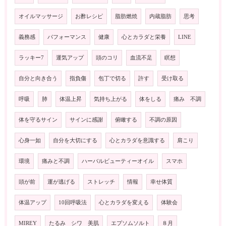
オイルマッサージ
お酢レシピ
脂肪燃焼
内蔵脂肪
思考
義務感
パフォーマンス
健康
心とカラダと栄養
LINE
ラッキー7
運気アップ
頭のコリ
血流不足
瞑想
自分と向き合う
指負傷
包丁で切る
許す
受け取る
呼吸
肺
体温上昇
気持ち上がる
体をしる
痛み 不調
体を守るサイン
サインに感謝
俯瞰する
不調の原因
心身一如
自分を大切にする
心とカラダを意識する
肩こり
環境
痛みと不調
ハーバルビューティーオイル
スマホ
頭が前
運が逃げる
ストレッチ
情報
幸せ体質
体温アップ
10回呼吸法
心とカラダを変える
体験会
MIREY
たるみ シワ 美肌
エプソムソルト
８月